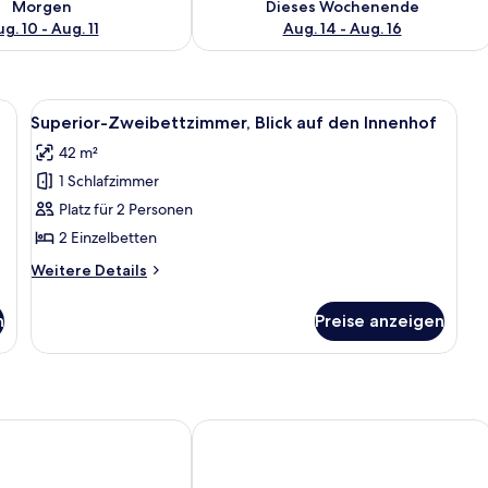
Morgen
Dieses Wochenende
g. 10 - Aug. 11
Aug. 14 - Aug. 16
of, einem spiegelnden Wasserspiel und einem Sonnenuntergangshimmel.
Alle
Ein Schlafzimmer mit zwei Betten, ein
8
Superior-Zweibettzimmer, Blick auf den Innenhof
Fotos
42 m²
für
1 Schlafzimmer
Superior-
Zweibettzimmer,
Platz für 2 Personen
Blick
2 Einzelbetten
auf
Weitere
Weitere Details
den
Details
Innenhof
für
n
Preise anzeigen
Superior-
anzeigen
Zweibettzimmer,
Blick
auf
den
Innenhof
tel
Rooms at Rolleston