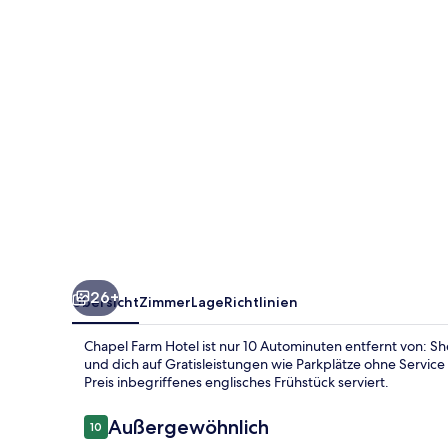
26+
Übersicht
Zimmer
Lage
Richtlinien
Chapel Farm Hotel ist nur 10 Autominuten entfernt von: 
und dich auf Gratisleistungen wie Parkplätze ohne Service
Preis inbegriffenes englisches Frühstück serviert.
Bewertungen
Außergewöhnlich
10
10 von 10.