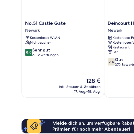
No.31
Deincourt
No.31 Castle Gate
Deincourt H
Castle
Hotel
Newark
Newark
Gate
Newark
Kostenloses WLAN
Kostenlose P
Newark
Nichtraucher
Kostenloses
Restaurant
8.0
Sehr gut
Bar
8,0
von
61 Bewertungen
7.4
Gut
10,
7,4
von
376 Bewert
Sehr
10,
gut,
Gut,
61
Der
128 €
376
Bewertungen
Preis
Bewertungen
inkl. Steuern & Gebühren
beträgt
17. Aug.–18. Aug.
128 €
Melde dich an, um verfügbare Rabat
Prämien für noch mehr Abenteuer!