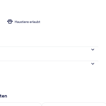
Haustiere erlaubt
aten
 - Aug. 10.
 Verfügbarkeit für morgen, Aug. 10 - Aug. 11.
Überprüfe die Verfügbarkeit für dies