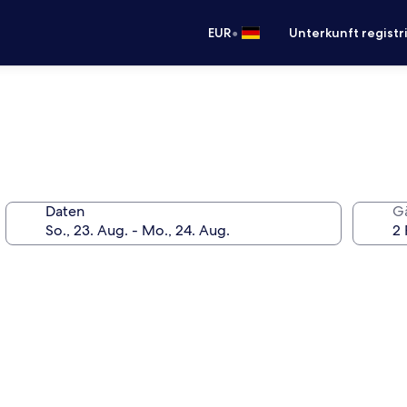
•
EUR
Unterkunft registr
Daten
G