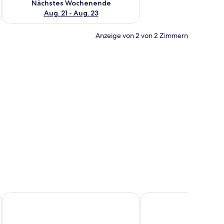
Nächstes Wochenende
Aug. 21 - Aug. 23
Anzeige von 2 von 2 Zimmern
em flauschigen Teppich, einem Ledersessel und einer Ziegeldecken.
Urban Hotel Grantham
Garner Hotel Chesterf