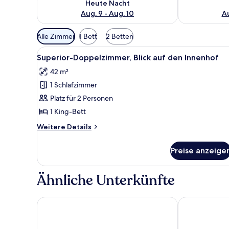
Heute Nacht
Aug. 9 - Aug. 10
Au
Verfügbare
Alle Zimmer
1 Bett
2 Betten
Filter
Alle
Ein Backsteinhaus mit Innenh
für
8
Superior-Doppelzimmer, Blick auf den Innenhof
Fotos
Zimmer
42 m²
für
1 Schlafzimmer
Superior-
Doppelzimmer,
Platz für 2 Personen
Blick
1 King-Bett
auf
Weitere
Weitere Details
den
Details
Innenhof
für
Preise anzeige
Superior-
anzeigen
Doppelzimmer,
Blick
Ähnliche Unterkünfte
auf
den
Innenhof
No.31 Castle Gate
Deincourt Ho