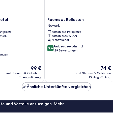
Rooms
otel
Rooms at Rolleston
at
Newark
Rolleston
arkplätze
Kostenlose Parkplätze
Newark
 WLAN
Kostenloses WLAN
Nichtraucher
9.4
Außergewöhnlich
9,4
von
129 Bewertungen
ungen
10,
Außergewöhnlich,
129
Der
Der
99 €
74 €
Bewertungen
Preis
Preis
inkl. Steuern & Gebühren
inkl. Steuern & Gebühren
beträgt
beträgt
11. Aug.–12. Aug.
10. Aug.–11. Aug.
99 €
74 €
Ähnliche Unterkünfte vergleichen
te und Vorteile anzuzeigen. Mehr