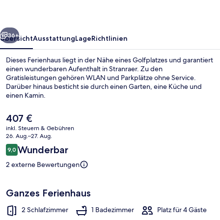
rück
Weiter
36+
Übersicht
Ausstattung
Lage
Richtlinien
Dieses Ferienhaus liegt in der Nähe eines Golfplatzes und garantiert
einen wunderbaren Aufenthalt in Stranraer. Zu den
Gratisleistungen gehören WLAN und Parkplätze ohne Service.
Darüber hinaus besticht sie durch einen Garten, eine Küche und
einen Kamin.
Der
407 €
aktuelle
inkl. Steuern & Gebühren
Preis
26. Aug.–27. Aug.
Terrasse/Patio
beträgt
Bewertungen
Wunderbar
9,0
407 €.
9,0 von 10.
2 externe Bewertungen
Ganzes Ferienhaus
2 Schlafzimmer
1 Badezimmer
Platz für 4 Gäste