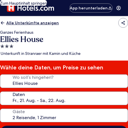
Zum Hauptinhalt springen
App herunterladen
Alle Unterkünfte anzeigen
Ganzes Ferienhaus
Ellies House
3.0-
Sterne-
Unterkunft in Stranraer mit Kamin und Küche
Unterkunft
Wähle deine Daten, um Preise zu sehen
Wo soll’s hingehen?
Daten
Gäste