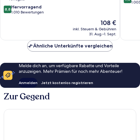
Stadtzentrum
IHG
von
1.00
8.8
Hervorragend
von
Stadtze
10,
8,8
von
1.010 Bewertungen
Belfast
von
Wunder
10,
Belfast
1.003
Der
108 €
Hervorragend,
Bewert
Preis
1.010
inkl. Steuern & Gebühren
beträgt
31. Aug.–1. Sept.
Bewertungen
108 €
Ähnliche Unterkünfte vergleichen
Melde dich an, um verfügbare Rabatte und Vorteile
anzuzeigen. Mehr Prämien für noch mehr Abenteuer!
Anmelden
Jetzt kostenlos registrieren
Zur Gegend