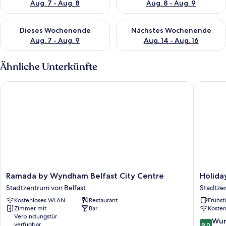
Aug. 7 - Aug. 8
Aug. 8 - Aug. 9
Überprüfe die Verfügbarkeit für dieses Wochenende, Aug. 7 - 
Überprüfe die Verfügbarkeit f
Dieses Wochenende
Nächstes Wochenende
Aug. 7 - Aug. 9
Aug. 14 - Aug. 16
Ähnliche Unterkünfte
Ramada by Wyndham Belfast City Centre
Holiday 
Ramada
Holiday
Ramada by Wyndham Belfast City Centre
Holida
by
Inn
Stadtzentrum von Belfast
Stadtze
Wyndham
Express
Kostenloses WLAN
Restaurant
Frühst
Belfast
Belfast
Zimmer mit
Bar
Koste
City
City
Verbindungstür
Centre
by
9.0
Wun
verfügbar
9,0