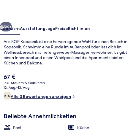
rück
Weiter
20+
Übersicht
Ausstattung
Lage
Preise
Richtlinien
Aris KOP Kopaonik ist eine hervorragende Wahl für einen Besuch in
Kopaonik. Schwimm eine Runde im Außenpool oder lass dich im
Wellnessbereich mit Tiefengewebe-Massagen verwöhnen. Es gibt
einen Innenpool und einen Whirlpool und die Apartments bieten
Küchen und Balkone.
Der
67 €
aktuelle
inkl. Steuern & Gebühren
Preis
12. Aug.–13. Aug.
Innenpool, Außenpool, Sonnenschirme
beträgt
Bewertungen
5,4
Alle 3 Bewertungen anzeigen
67 €.
5,4 von 10.
Beliebte Annehmlichkeiten
Pool
Küche