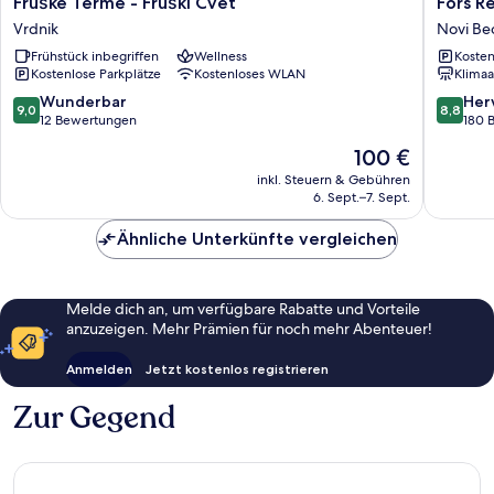
Fruške Terme - Fruški Cvet
Fors R
Terme
Resort
Vrdnik
Novi Be
-
&
Frühstück inbegriffen
Wellness
Kosten
Fruški
Spa
Kostenlose Parkplätze
Kostenloses WLAN
Klimaa
Cvet
Novi
Vrdnik
Beogra
9.0
8.8
Wunderbar
Her
9,0
8,8
von
von
12 Bewertungen
180 
10,
10,
Der
100 €
Wunderbar,
Hervorr
Preis
12
180
inkl. Steuern & Gebühren
beträgt
6. Sept.–7. Sept.
Bewertungen
Bewert
100 €
Ähnliche Unterkünfte vergleichen
Melde dich an, um verfügbare Rabatte und Vorteile
anzuzeigen. Mehr Prämien für noch mehr Abenteuer!
Anmelden
Jetzt kostenlos registrieren
Zur Gegend