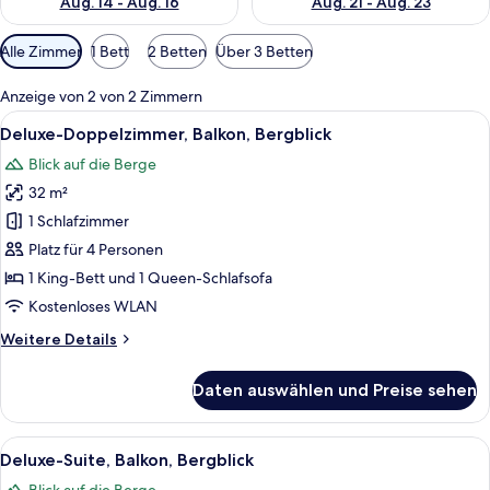
Aug. 14 - Aug. 16
Aug. 21 - Aug. 23
Verfügbare
Alle Zimmer
1 Bett
2 Betten
Über 3 Betten
Filter
für
Anzeige von 2 von 2 Zimmern
Zimmer
Alle
Ein modernes Hotelzimmer mit Bett, S
7
Deluxe-Doppelzimmer, Balkon, Bergblick
Fotos
Blick auf die Berge
für
32 m²
Deluxe-
Doppelzimmer,
1 Schlafzimmer
Balkon,
Platz für 4 Personen
Bergblick
1 King-Bett und 1 Queen-Schlafsofa
anzeigen
Kostenloses WLAN
Weitere
Weitere Details
Details
für
Daten auswählen und Preise sehen
Deluxe-
Doppelzimmer,
Balkon,
Alle
Ein modernes Wohnzimmer mit Holzbod
7
Bergblick
Deluxe-Suite, Balkon, Bergblick
Fotos