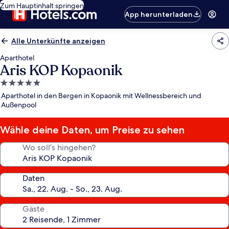
Zum Hauptinhalt springen
App herunterladen
Alle Unterkünfte anzeigen
Aparthotel
Aris KOP Kopaonik
5.0-
Sterne-
Aparthotel in den Bergen in Kopaonik mit Wellnessbereich und
Unterkunft
Außenpool
Wähle deine Daten, um Preise zu sehen
Wo soll’s hingehen?
Daten
Gäste