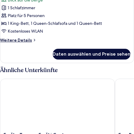
Blick auf die Berge
für
1 Schlafzimmer
Deluxe-
Suite,
Platz für 5 Personen
Balkon,
1 King-Bett, 1 Queen-Schlafsofa und 1 Queen-Bett
Bergblick
Kostenloses WLAN
anzeigen
Weitere
Weitere Details
Details
für
Daten auswählen und Preise sehen
Deluxe-
Suite,
Balkon,
Ähnliche Unterkünfte
Bergblick
Fruške Terme - Fruški Cvet
Fors Res
Fruške
Fors