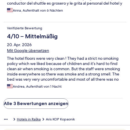
conductor del shuttle es grosero y le grita al personal del hotel y
a los huéspedes. No limpian la habitación, solamente hacen las
Anna, Aufenthalt von 6 Nächten
camas y ya. En general muy pobre la experiencia. Dejamos el
hotel cuando aun quedaba una noche pagada por todo lo
anterior.
Verifizierte Bewertung
4/10 – Mittelmäßig
20. Apr. 2026
Mit Google übersetzen
The hotel floors were very clean ! They had a strict no smoking
policy which we liked because of children and it’s hard to find
clean air when smoking is common. But the staff were smoking
inside everywhere so there was smoke and a strong smell. The
bed was very very uncomfortable and most of all there was no
buffet. We added on the half board and paid extra for it for
Andrea, Aufenthalt von 1 Nacht
buffet breakfast and dinner but there wasn’t a buffet at
anytime. We were given an al la carte menu and still got a bill for
4,000 dinars at one meal for drinks (non alcoholic). The
Alle 3 Bewertungen anzeigen
reception staff was rude about the bill and said it’s only the
drinks from the machine or pitchers but there weren’t any.
THERE WASNT A BUFFET. I’d like to also mention how horrible it
Hotels in Raška
Aris KOP Kopaonik
looked to see one staff member of Asian decent working very
hard cleaning the floors and keeping the entire hotel clean and