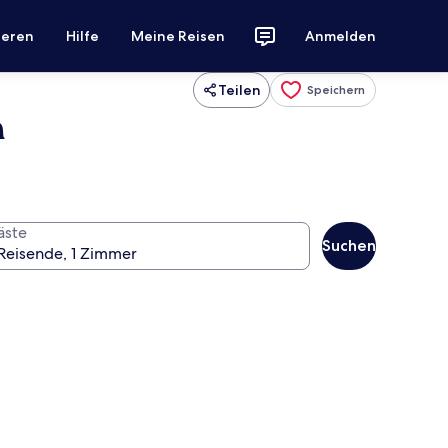
ieren
Hilfe
Meine Reisen
Anmelden
Teilen
Speichern
n
äste
Suchen