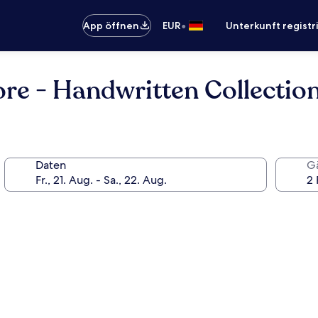
•
App öffnen
EUR
Unterkunft registr
re - Handwritten Collectio
Daten
G