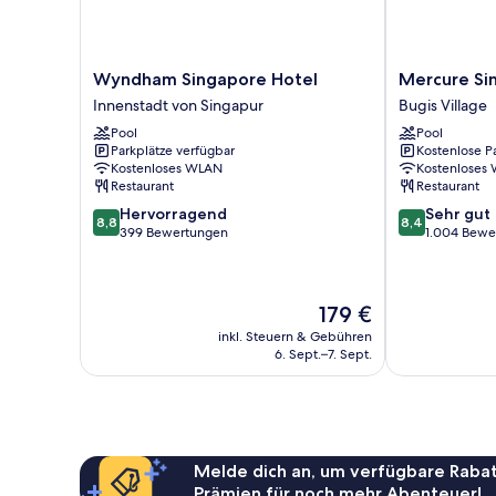
Wyndham
Mercure
Wyndham Singapore Hotel
Mercure Si
Singapore
Singapore
Innenstadt von Singapur
Bugis Village
Hotel
Bugis
Pool
Pool
Innenstadt
Bugis
Parkplätze verfügbar
Kostenlose P
von
Village
Kostenloses WLAN
Kostenloses
Singapur
Restaurant
Restaurant
8.8
8.4
Hervorragend
Sehr gut
8,8
8,4
von
von
399 Bewertungen
1.004 Bewe
10,
10,
Hervorragend,
Sehr
399
gut,
Der
179 €
Bewertungen
1.004
Preis
Bewertungen
inkl. Steuern & Gebühren
beträgt
6. Sept.–7. Sept.
179 €
Melde dich an, um verfügbare Rabat
Prämien für noch mehr Abenteuer!