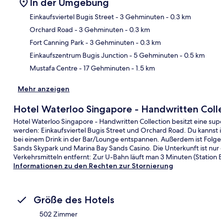
In der Umgebung
Einkaufsviertel Bugis Street
- 3 Gehminuten
- 0.3 km
Orchard Road
- 3 Gehminuten
- 0.3 km
Kar
Fort Canning Park
- 3 Gehminuten
- 0.3 km
Einkaufszentrum Bugis Junction
- 5 Gehminuten
- 0.5 km
Mustafa Centre
- 17 Gehminuten
- 1.5 km
Mehr anzeigen
Hotel Waterloo Singapore - Handwritten Coll
Hotel Waterloo Singapore - Handwritten Collection besitzt eine su
werden: Einkaufsviertel Bugis Street und Orchard Road. Du kannst
bei einem Drink in der Bar/Lounge entspannen. Außerdem ist Folge
Sands Skypark und Marina Bay Sands Casino. Die Unterkunft ist nur
Verkehrsmitteln entfernt: Zur U-Bahn läuft man 3 Minuten (Station
Informationen zu den Rechten zur Stornierung
Größe des Hotels
502 Zimmer