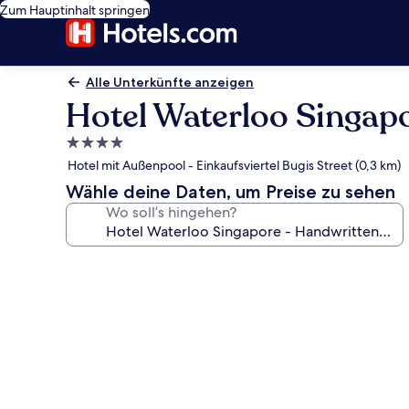
Zum Hauptinhalt springen
Alle Unterkünfte anzeigen
Hotel Waterloo Singapo
4.0-
Sterne-
Hotel mit Außenpool - Einkaufsviertel Bugis Street (0,3 km)
Unterkunft
Wähle deine Daten, um Preise zu sehen
Wo soll’s hingehen?
Fotogalerie
von
Hotel
Waterloo
Singapore
-