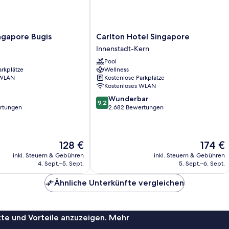
Carlton
ngapore Bugis
Carlton Hotel Singapore
Hotel
Innenstadt-Kern
Singapore
Pool
Innenstadt-
arkplätze
Wellness
Kern
 WLAN
Kostenlose Parkplätze
Kostenloses WLAN
9.2
Wunderbar
9,2
von
rtungen
2.682 Bewertungen
10,
Wunderbar,
2.682
Der
Der
128 €
174 €
Bewertungen
Preis
Preis
inkl. Steuern & Gebühren
inkl. Steuern & Gebühren
beträgt
beträgt
4. Sept.–5. Sept.
5. Sept.–6. Sept.
128 €
174 €
Ähnliche Unterkünfte vergleichen
te und Vorteile anzuzeigen. Mehr