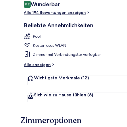
Bewertungen
Wunderbar
9,2
9,2 von 10.
Alle 194 Bewertungen anzeigen
Sitzecke in d
Beliebte Annehmlichkeiten
Pool
Kostenloses WLAN
Zimmer mit Verbindungstür verfügbar
Alle anzeigen
Wichtigste Merkmale
(12)
Sich wie zu Hause fühlen
(6)
Zimmeroptionen