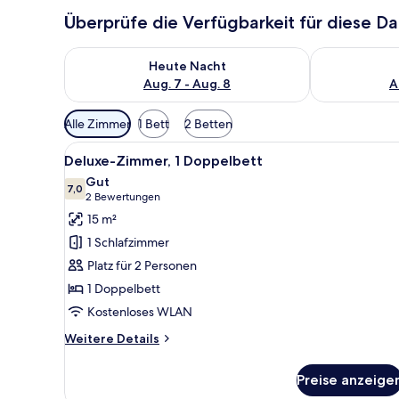
Überprüfe die Verfügbarkeit für diese D
Überprüfe die Verfügbarkeit für heute Nacht, Aug. 7
Überprüfe die
Heute Nacht
Aug. 7 - Aug. 8
A
Verfügbare
Alle Zimmer
1 Bett
2 Betten
Filter
Alle
Ein Hotelzimmer mit einem gro
für
12
Deluxe-Zimmer, 1 Doppelbett
Fotos
Zimmer
Gut
für
7,0
7,0 von 10
(2
2 Bewertungen
Deluxe-
Bewertungen)
15 m²
Zimmer,
1 Schlafzimmer
1
Platz für 2 Personen
Doppelbett
1 Doppelbett
anzeigen
Kostenloses WLAN
Weitere
Weitere Details
Details
für
Preise anzeige
Deluxe-