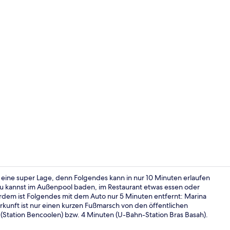
Außenpool, g
t eine super Lage, denn Folgendes kann in nur 10 Minuten erlaufen
Du kannst im Außenpool baden, im Restaurant etwas essen oder
rdem ist Folgendes mit dem Auto nur 5 Minuten entfernt: Marina
Fassade der
kunft ist nur einen kurzen Fußmarsch von den öffentlichen
 (Station Bencoolen) bzw. 4 Minuten (U-Bahn-Station Bras Basah).