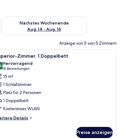
es Wochenende, Aug. 7 - Aug. 9.
Überprüfe die Verfügbarkeit für nächstes Wochenende, Aug. 1
Nächstes Wochenende
Aug. 14 - Aug. 16
Anzeige von 5 von 5 Zimmern
el und Handtuchhalter.
m Schreibtisch und einem Stuhl. Es gibt ein großes Fenster mit Vorhängen u
le
Ein modernes Hotelzimmer mit einem großen Be
8
uperior-Zimmer, 1 Doppelbett
otos
Hervorragend
ür
6
8,6 von 10
(18
18 Bewertungen
uperior-
Bewertungen)
15 m²
immer,
1 Schlafzimmer
Platz für 2 Personen
oppelbett
1 Doppelbett
nzeigen
Kostenloses WLAN
itere
itere Details
tails
r
Preise anzeigen
perior-