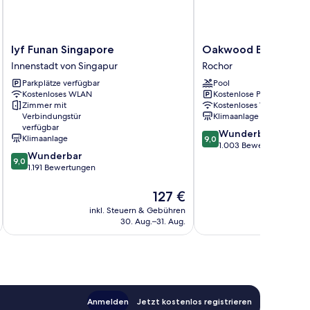
lyf
Oakwood
lyf Funan Singapore
Oakwood Bencoolen
Funan
Bencoolen
Innenstadt von Singapur
Rochor
Singapore
Singapore
Parkplätze verfügbar
Pool
Innenstadt
Rochor
Kostenloses WLAN
Kostenlose Parkplätze
von
Zimmer mit
Kostenloses WLAN
Singapur
Verbindungstür
Klimaanlage
verfügbar
9.0
Wunderbar
Klimaanlage
9,0
von
1.003 Bewertungen
9.0
Wunderbar
10,
9,0
von
1.191 Bewertungen
Wunderbar,
10,
1.003
Wunderbar,
Der
127 €
Bewertungen
1.191
Preis
inkl. Steuern & Gebühren
inkl. S
Bewertungen
beträgt
30. Aug.–31. Aug.
127 €
Anmelden
Jetzt kostenlos registrieren