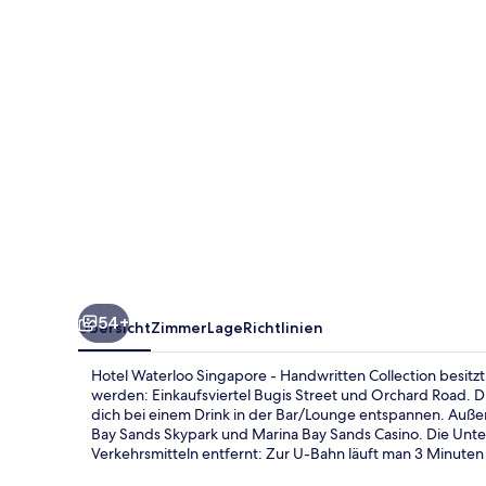
Handwritten
Collection
54+
Übersicht
Zimmer
Lage
Richtlinien
Hotel Waterloo Singapore - Handwritten Collection besitz
werden: Einkaufsviertel Bugis Street und Orchard Road. 
dich bei einem Drink in der Bar/Lounge entspannen. Auße
Bay Sands Skypark und Marina Bay Sands Casino. Die Unter
Verkehrsmitteln entfernt: Zur U-Bahn läuft man 3 Minuten