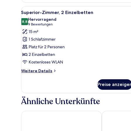
Zimmer,
1
Alle
Zimmersafe, laptopgeeigneter
10
Doppelbett
Superior-Zimmer, 2 Einzelbetten
Fotos
Hervorragend
für
8,8
8,8 von 10
(9
9 Bewertungen
Superior-
Bewertungen)
15 m²
Zimmer,
1 Schlafzimmer
2 Einzelbetten
Platz für 2 Personen
anzeigen
2 Einzelbetten
Kostenloses WLAN
Weitere
Weitere Details
Details
für
Preise anzeige
Superior-
Zimmer,
2 Einzelbetten
Ähnliche Unterkünfte
Wyndham Singapore Hotel
Mercure Sing