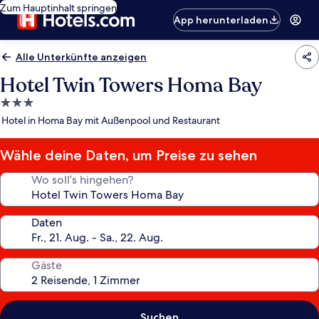
Zum Hauptinhalt springen
App herunterladen
Alle Unterkünfte anzeigen
Hotel Twin Towers Homa Bay
3.0-
Sterne-
Hotel in Homa Bay mit Außenpool und Restaurant
Unterkunft
Wähle deine Daten, um Preise zu sehen
Wo soll’s hingehen?
Daten
Gäste
Suchen