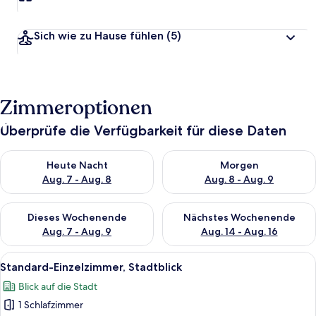
Sich wie zu Hause fühlen
(5)
Zimmeroptionen
Überprüfe die Verfügbarkeit für diese Daten
Überprüfe die Verfügbarkeit für heute Nacht, Aug. 7 - Aug. 8.
Überprüfe die Verfügbarkeit f
Heute Nacht
Morgen
Aug. 7 - Aug. 8
Aug. 8 - Aug. 9
Überprüfe die Verfügbarkeit für dieses Wochenende, Aug. 7 - 
Überprüfe die Verfügbarkeit f
Dieses Wochenende
Nächstes Wochenende
Aug. 7 - Aug. 9
Aug. 14 - Aug. 16
Alle
Kostenloses WLAN, Bettwäsche
6
Standard-Einzelzimmer, Stadtblick
Fotos
Blick auf die Stadt
für
1 Schlafzimmer
Standard-