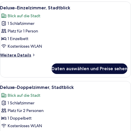
Stadtblick
Alle
Ein Schlafzimmer mit einem Bett, ein
7
Deluxe-Einzelzimmer, Stadtblick
Fotos
Blick auf die Stadt
für
1 Schlafzimmer
Deluxe-
Einzelzimmer,
Platz für 1 Person
Stadtblick
1 Einzelbett
anzeigen
Kostenloses WLAN
Weitere
Weitere Details
Details
für
Daten auswählen und Preise sehen
Deluxe-
Einzelzimmer,
Stadtblick
Alle
Ein Schlafzimmer mit einem Bett, ein
7
Deluxe-Doppelzimmer, Stadtblick
Fotos
Blick auf die Stadt
für
1 Schlafzimmer
Deluxe-
Doppelzimmer,
Platz für 2 Personen
Stadtblick
1 Doppelbett
anzeigen
Kostenloses WLAN