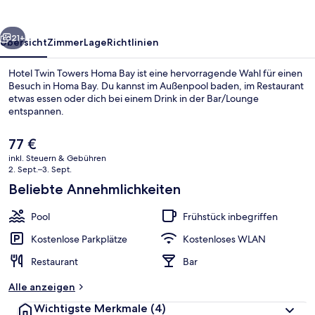
Bay
rück
Weiter
21+
Übersicht
Zimmer
Lage
Richtlinien
Hotel Twin Towers Homa Bay ist eine hervorragende Wahl für einen
Besuch in Homa Bay. Du kannst im Außenpool baden, im Restaurant
etwas essen oder dich bei einem Drink in der Bar/Lounge
entspannen.
Der
77 €
aktuelle
inkl. Steuern & Gebühren
Preis
2. Sept.–3. Sept.
beträgt
Beliebte Annehmlichkeiten
Restaurant
77 €.
Pool
Frühstück inbegriffen
Kostenlose Parkplätze
Kostenloses WLAN
Restaurant
Bar
Alle anzeigen
Wichtigste Merkmale
(4)