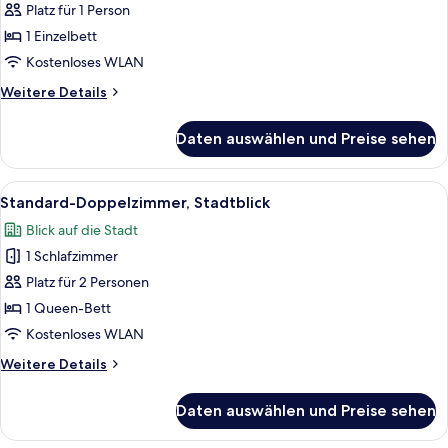
Einzelzimmer,
Platz für 1 Person
Stadtblick
1 Einzelbett
anzeigen
Kostenloses WLAN
Weitere
Weitere Details
Details
für
Daten auswählen und Preise sehen
Standard-
Einzelzimmer,
Stadtblick
Alle
Kostenloses WLAN, Bettwäsche
6
Standard-Doppelzimmer, Stadtblick
Fotos
Blick auf die Stadt
für
1 Schlafzimmer
Standard-
Doppelzimmer,
Platz für 2 Personen
Stadtblick
1 Queen-Bett
anzeigen
Kostenloses WLAN
Weitere
Weitere Details
Details
für
Daten auswählen und Preise sehen
Standard-
Doppelzimmer,