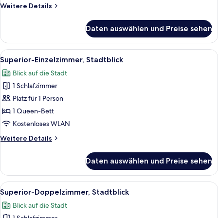
Weitere
Weitere Details
Details
für
Daten auswählen und Preise sehen
Deluxe-
Doppelzimmer,
Stadtblick
Alle
Ein Schlafzimmer mit Bett, Schreibtis
7
Superior-Einzelzimmer, Stadtblick
Fotos
Blick auf die Stadt
für
1 Schlafzimmer
Superior-
Einzelzimmer,
Platz für 1 Person
Stadtblick
1 Queen-Bett
anzeigen
Kostenloses WLAN
Weitere
Weitere Details
Details
für
Daten auswählen und Preise sehen
Superior-
Einzelzimmer,
Stadtblick
Alle
Ein Schlafzimmer mit Bett, Schreibtis
6
Superior-Doppelzimmer, Stadtblick
Fotos
Blick auf die Stadt
für