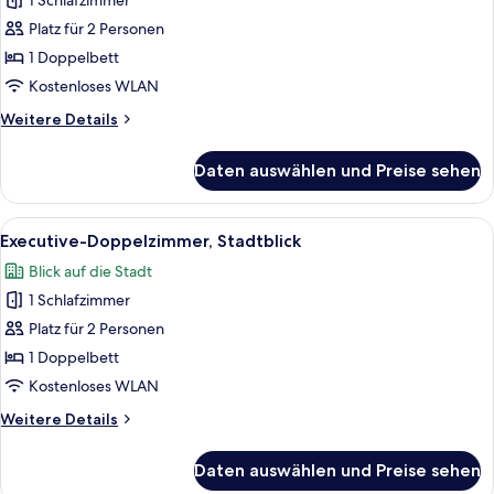
1 Schlafzimmer
Superior-
Doppelzimmer,
Platz für 2 Personen
Stadtblick
1 Doppelbett
anzeigen
Kostenloses WLAN
Weitere
Weitere Details
Details
für
Daten auswählen und Preise sehen
Superior-
Doppelzimmer,
Stadtblick
Alle
Ein Schlafzimmer mit Bett, Schreibtis
7
Executive-Doppelzimmer, Stadtblick
Fotos
Blick auf die Stadt
für
1 Schlafzimmer
Executive-
Doppelzimmer,
Platz für 2 Personen
Stadtblick
1 Doppelbett
anzeigen
Kostenloses WLAN
Weitere
Weitere Details
Details
für
Daten auswählen und Preise sehen
Executive-