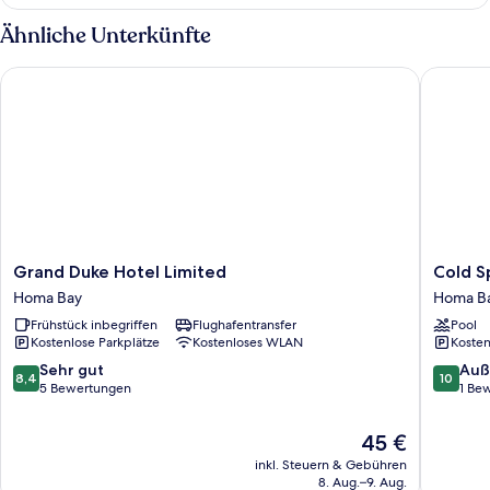
Doppelzimmer,
Stadtblick
Ähnliche Unterkünfte
Grand Duke Hotel Limited
Cold Spr
Grand
Cold
Grand Duke Hotel Limited
Cold S
Duke
Springs
Homa Bay
Homa B
Hotel
Hotel
Frühstück inbegriffen
Flughafentransfer
Pool
Limited
Homa
Kostenlose Parkplätze
Kostenloses WLAN
Kosten
Homa
Bay
Bay
8.4
10.0
Sehr gut
Auß
8,4
10
von
von
5 Bewertungen
1 Be
10,
10,
Sehr
Außerge
Der
45 €
gut,
1
Preis
inkl. Steuern & Gebühren
5
Bewert
beträgt
8. Aug.–9. Aug.
Bewertungen