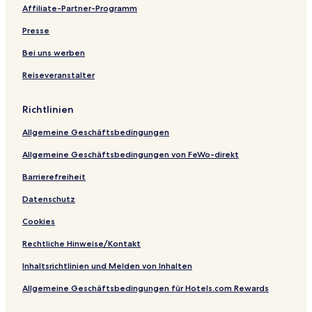
H
d
m
f
l
B
e
o
Affiliate-Partner-Programm
o
a
t
B
e
l
t
m
b
A
a
a
G
e
Presse
a
a
p
y
c
u
l
b
y
a
H
h
e
Bei uns werben
a
r
o
R
s
Reiseveranstalter
y
t
m
e
t
m
e
s
H
e
s
o
o
Richtlinien
n
H
r
u
t
o
t
s
Allgemeine Geschäftsbedingungen
s
m
e
H
a
Allgemeine Geschäftsbedingungen von FeWo-direkt
o
b
m
a
Barrierefreiheit
a
y
Datenschutz
b
a
Cookies
y
Rechtliche Hinweise/Kontakt
Inhaltsrichtlinien und Melden von Inhalten
Allgemeine Geschäftsbedingungen für Hotels.com Rewards