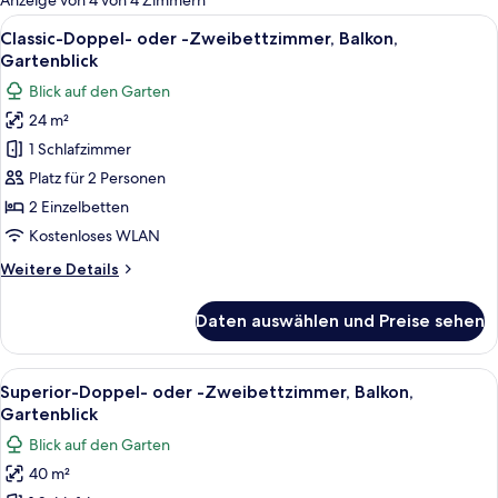
Anzeige von 4 von 4 Zimmern
Zimmer
Alle
Ein Hotelzimmer mit zwei Betten, eine
7
Classic-Doppel- oder -Zweibettzimmer, Balkon,
Fotos
Gartenblick
für
Blick auf den Garten
Classic-
24 m²
Doppel-
1 Schlafzimmer
oder
-
Platz für 2 Personen
Zweibettzimmer,
2 Einzelbetten
Balkon,
Kostenloses WLAN
Gartenblick
Weitere
Weitere Details
anzeigen
Details
für
Daten auswählen und Preise sehen
Classic-
Doppel-
oder
Alle
Ein Hotelzimmer mit einer karierten C
8
-
Superior-Doppel- oder -Zweibettzimmer, Balkon,
Fotos
Zweibettzimmer,
Gartenblick
Balkon,
für
Blick auf den Garten
Gartenblick
Superior-
40 m²
Doppel-