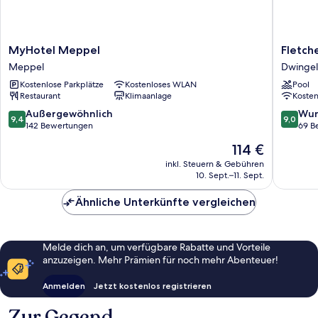
MyHotel
Fletcher
MyHotel Meppel
Fletch
Meppel
Landhot
Meppel
Dwinge
Meppel
De
Kostenlose Parkplätze
Kostenloses WLAN
Pool
Borken
Restaurant
Klimaanlage
Koste
Dwingel
9.4
9.0
Außergewöhnlich
Wun
9,4
9,0
von
von
142 Bewertungen
69 B
10,
10,
Der
114 €
Außergewöhnlich,
Wunder
Preis
142
69
inkl. Steuern & Gebühren
beträgt
10. Sept.–11. Sept.
Bewertungen
Bewert
114 €
Ähnliche Unterkünfte vergleichen
Melde dich an, um verfügbare Rabatte und Vorteile
anzuzeigen. Mehr Prämien für noch mehr Abenteuer!
Anmelden
Jetzt kostenlos registrieren
Zur Gegend