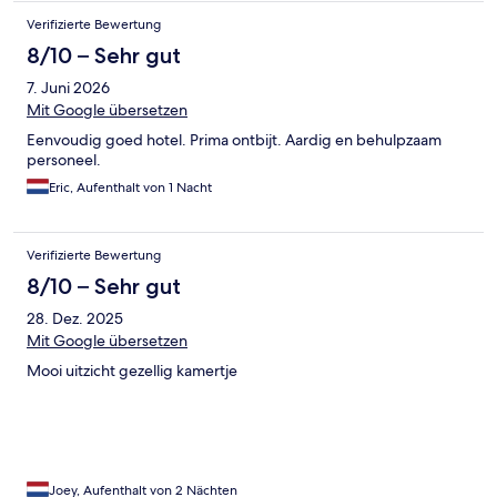
Duschgel, eine defekte Beleuchtung und ein unangenehmer
Verifizierte Bewertung
Geruch im gesamten Zimmer nach kaltem Zigarettenrauch.
8/10 – Sehr gut
7. Juni 2026
Mit Google übersetzen
Eenvoudig goed hotel. Prima ontbijt. Aardig en behulpzaam
personeel.
Eric, Aufenthalt von 1 Nacht
Verifizierte Bewertung
8/10 – Sehr gut
28. Dez. 2025
Mit Google übersetzen
Mooi uitzicht gezellig kamertje
Joey, Aufenthalt von 2 Nächten