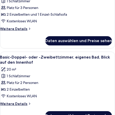
1 Schlafzimmer
oder
-
Platz für 3 Personen
Zweibettzimmer,
2 Einzelbetten und 1 Einzel-Schlafsofa
Balkon,
Kostenloses WLAN
Gartenblick
Weitere
Weitere Details
anzeigen
Details
für
Daten auswählen und Preise sehen
Superior-
Doppel-
oder
Alle
Ein Hotelzimmer mit zwei Betten, eine
4
-
Basic-Doppel- oder -Zweibettzimmer, eigenes Bad, Blick
Fotos
Zweibettzimmer,
auf den Innenhof
Balkon,
für
20 m²
Gartenblick
Basic-
1 Schlafzimmer
Doppel-
Platz für 2 Personen
oder
-
2 Einzelbetten
Zweibettzimmer,
Kostenloses WLAN
eigenes
Weitere
Weitere Details
Bad,
Details
Blick
für