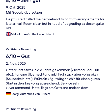
8/10 – Sehr gut
9. Okt. 2025
Mit Google übersetzen
Helpful staff called me beforehand to confirm arrangements for
late arrival. Room clean but in need of upgrading as decor quite
old.
Malcolm, Aufenthalt von 1 Nacht
Verifizierte Bewertung
6/10 – Gut
2. Nov. 2025
Unterkunft etwas in die Jahre gekommen (Zustand Bad, Flur,
etc.). Für eine Übernachtung inkl. Frühstück aber völlig okay
(Sauberkeit, etc.). Frühstück "gutbürgerlich": für einen guten
Start in den Tag völlig ausreichend. Service sehr
zuvorkommend. Hotel liegt am Ortsrand (neben dem
Schwimmbad) - gute Luft und Ruhe für einen entspannten
Joerg, Aufenthalt von 1 Nacht
Schlaf!
Verifizierte Bewertung