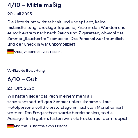
4/10 – Mittelmäßig
20. Juli 2025
Die Unterkunft wirkt sehr alt und ungepflegt, keine
Instandhaltung, dreckige Teppiche, Risse in den Wänden und
es roch extrem nach nach Rauch und Zigaretten, obwohl das
Zimmer „Raucherfrei“ sein sollte. Das Personal war freundlich
und der Check in war unkompliziert
Britta, Aufenthalt von 1 Nacht
Verifizierte Bewertung
6/10 – Gut
23. Okt. 2025
Wir hatten leider das Pech in einem mehr als
sanierungsbedürftigen Zimmer unterzukommen. Laut
Hotelpersonal soll die erste Etage im nächsten Monat saniert
werden. Das Erdgeschoss wurde bereits saniert, so die
Aussage. Im Ergebnis hatten wir viele Flecken auf dem Teppich,
Risse in den Wänden fleckige bzw. zerrissener Vorhänge,
Andreas, Aufenthalt von 1 Nacht
braune Flecken an den Fliesen im Bad, Silberfische in der
Badewanne kein Warmwasserdruck in der Badewanne, leeres