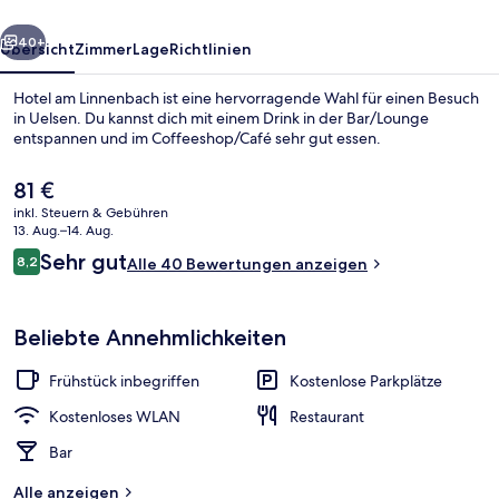
rück
Weiter
40+
Übersicht
Zimmer
Lage
Richtlinien
Hotel am Linnenbach ist eine hervorragende Wahl für einen Besuch
in Uelsen. Du kannst dich mit einem Drink in der Bar/Lounge
entspannen und im Coffeeshop/Café sehr gut essen.
Der
81 €
aktuelle
inkl. Steuern & Gebühren
Preis
13. Aug.–14. Aug.
beträgt
Bewertungen
Sehr gut
8,2
Alle 40 Bewertungen anzeigen
81 €.
8,2 von 10.
Innenbereich
Beliebte Annehmlichkeiten
Frühstück inbegriffen
Kostenlose Parkplätze
Kostenloses WLAN
Restaurant
Bar
Alle anzeigen