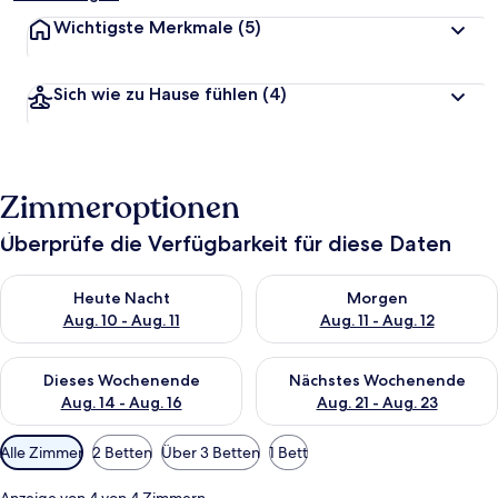
Wichtigste Merkmale
(5)
Sich wie zu Hause fühlen
(4)
Zimmeroptionen
Überprüfe die Verfügbarkeit für diese Daten
Überprüfe die Verfügbarkeit für heute Nacht, Aug. 10 - Aug. 11
Überprüfe die Verfügbarkeit fü
Heute Nacht
Morgen
Aug. 10 - Aug. 11
Aug. 11 - Aug. 12
Überprüfe die Verfügbarkeit für dieses Wochenende, Aug. 14 -
Überprüfe die Verfügbarkeit f
Dieses Wochenende
Nächstes Wochenende
Aug. 14 - Aug. 16
Aug. 21 - Aug. 23
Verfügbare
Alle Zimmer
2 Betten
Über 3 Betten
1 Bett
Filter
für