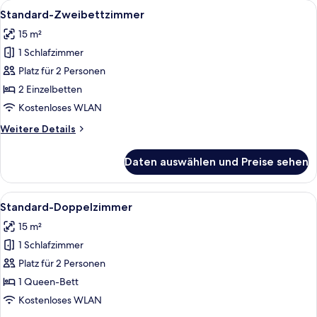
Zimmer
Alle
Standard-Zweibettzimmer | Zimmersafe
10
Standard-Zweibettzimmer
Fotos
15 m²
für
1 Schlafzimmer
Standard-
Zweibettzimmer
Platz für 2 Personen
anzeigen
2 Einzelbetten
Kostenloses WLAN
Weitere
Weitere Details
Details
für
Daten auswählen und Preise sehen
Standard-
Zweibettzimmer
Alle
Standard-Doppelzimmer | Zimmersafe, 
9
Standard-Doppelzimmer
Fotos
15 m²
für
1 Schlafzimmer
Standard-
Doppelzimmer
Platz für 2 Personen
anzeigen
1 Queen-Bett
Kostenloses WLAN