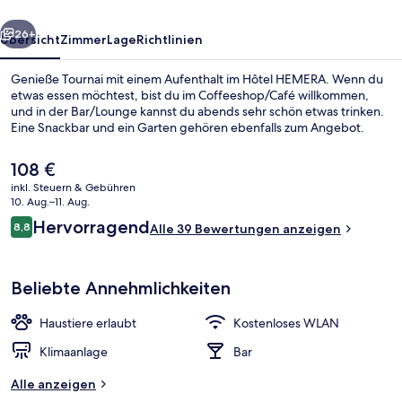
rück
Weiter
26+
Übersicht
Zimmer
Lage
Richtlinien
Genieße Tournai mit einem Aufenthalt im Hôtel HEMERA. Wenn du
etwas essen möchtest, bist du im Coffeeshop/Café willkommen,
und in der Bar/Lounge kannst du abends sehr schön etwas trinken.
Eine Snackbar und ein Garten gehören ebenfalls zum Angebot.
Der
108 €
aktuelle
inkl. Steuern & Gebühren
Preis
10. Aug.–11. Aug.
beträgt
Bewertungen
Hervorragend
8,8
Außenbereich
Alle 39 Bewertungen anzeigen
108 €.
8,8 von 10.
Beliebte Annehmlichkeiten
Haustiere erlaubt
Kostenloses WLAN
Klimaanlage
Bar
Alle anzeigen