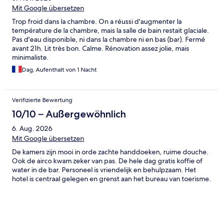
Mit Google übersetzen
Trop froid dans la chambre. On a réussi d'augmenter la
température de la chambre, mais la salle de bain restait glaciale.
Pas d'eau disponible, ni dans la chambre ni en bas (bar). Fermé
avant 21h. Lit très bon. Calme. Rénovation assez jolie, mais
minimaliste.
Dag, Aufenthalt von 1 Nacht
Verifizierte Bewertung
10/10 – Außergewöhnlich
6. Aug. 2026
Mit Google übersetzen
De kamers zijn mooi in orde zachte handdoeken, ruime douche.
Ook de airco kwam zeker van pas. De hele dag gratis koffie of
water in de bar. Personeel is vriendelijk en behulpzaam. Het
hotel is centraal gelegen en grenst aan het bureau van toerisme.