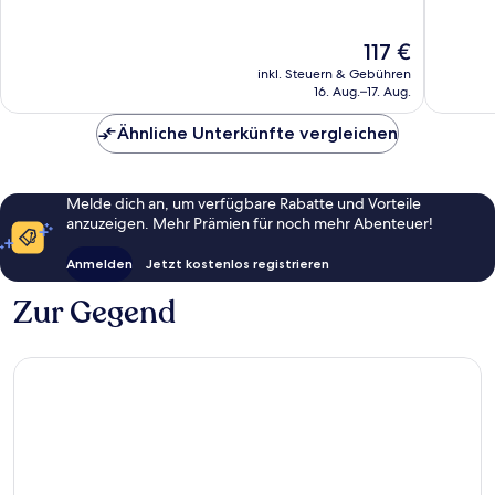
Hervorragend,
Hervorr
243
58
Der
117 €
Bewertungen
Bewert
Preis
inkl. Steuern & Gebühren
beträgt
16. Aug.–17. Aug.
117 €
Ähnliche Unterkünfte vergleichen
Melde dich an, um verfügbare Rabatte und Vorteile
anzuzeigen. Mehr Prämien für noch mehr Abenteuer!
Anmelden
Jetzt kostenlos registrieren
Zur Gegend