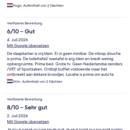
Hugo, Aufenthalt von 2 Nächten
Verifizierte Bewertung
6/10 – Gut
4. Juli 2026
Mit Google übersetzen
De slaapkamer is vrij klein. Er is geen minibar. De inloop douche
is prima. De toilettafel/ wastafel is erg klein en biedt weinig
opbergruimte. Prima bed. Grote tv. Geen Nederlandse zenders
/VRT of Sportzaken. Ontbijt buffet voldoende maar het
ontbreekt aan lekkere broodjes. Locatie is prima om auto te
parkeren en voldoende restaurants.
Wim, Aufenthalt von 2 Nächten
Verifizierte Bewertung
8/10 – Sehr gut
2. Juli 2026
Mit Google übersetzen
Je n’y ai passé qu’une seule nuit, le seul point qui pourrait porter