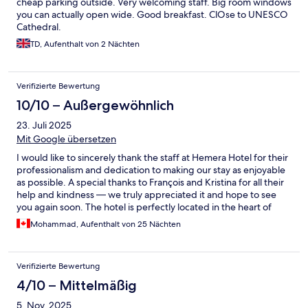
cheap parking outside. Very welcoming staff. Big room windows
you can actually open wide. Good breakfast. ClOse to UNESCO
Cathedral.
TD, Aufenthalt von 2 Nächten
Verifizierte Bewertung
10/10 – Außergewöhnlich
23. Juli 2025
Mit Google übersetzen
I would like to sincerely thank the staff at Hemera Hotel for their
professionalism and dedication to making our stay as enjoyable
as possible. A special thanks to François and Kristina for all their
help and kindness — we truly appreciated it and hope to see
you again soon. The hotel is perfectly located in the heart of
Tournai, with everything you might need just a one-minute walk
Mohammad, Aufenthalt von 25 Nächten
away. The breakfast was excellent, especially considering the
price. Highly recommended!
Verifizierte Bewertung
4/10 – Mittelmäßig
5. Nov. 2025