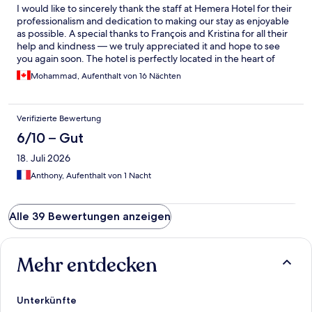
I would like to sincerely thank the staff at Hemera Hotel for their
professionalism and dedication to making our stay as enjoyable
as possible. A special thanks to François and Kristina for all their
help and kindness — we truly appreciated it and hope to see
you again soon. The hotel is perfectly located in the heart of
Tournai, with everything you might need just a one-minute walk
Mohammad, Aufenthalt von 16 Nächten
away. The breakfast was excellent, especially considering the
price. Highly recommended!
Verifizierte Bewertung
6/10 – Gut
18. Juli 2026
Anthony, Aufenthalt von 1 Nacht
Alle 39 Bewertungen anzeigen
Mehr entdecken
Unterkünfte