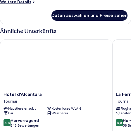
Weitere
Weitere Details
Details
für
Daten auswählen und Preise sehen
Standard-
Doppelzimmer
Ähnliche Unterkünfte
Hotel d'Alcantara
La Ferme
Hotel
La
Hotel d'Alcantara
La Fer
d'Alcantara
Ferme
Tournai
Tournai
Tournai
Delgueu
Haustiere erlaubt
Kostenloses WLAN
Flugha
Tournai
Bar
Wäscherei
Koste
8.8
8.8
Hervorragend
Her
8,8
8,8
von
von
243 Bewertungen
58 B
10,
10,