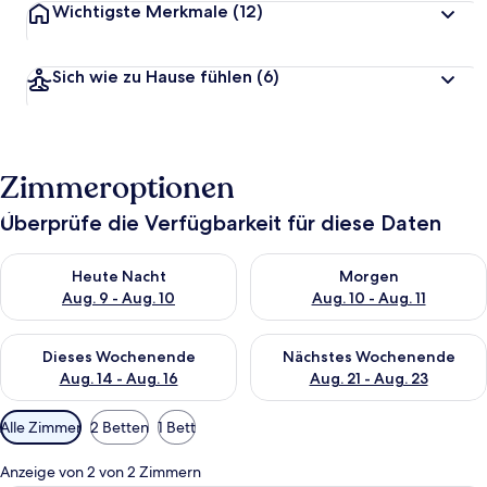
Wichtigste Merkmale
(12)
Sich wie zu Hause fühlen
(6)
Zimmeroptionen
Überprüfe die Verfügbarkeit für diese Daten
Überprüfe die Verfügbarkeit für heute Nacht, Aug. 9 - Aug. 10
Überprüfe die Verfügbarkeit fü
Heute Nacht
Morgen
Aug. 9 - Aug. 10
Aug. 10 - Aug. 11
Überprüfe die Verfügbarkeit für dieses Wochenende, Aug. 14 -
Überprüfe die Verfügbarkeit f
Dieses Wochenende
Nächstes Wochenende
Aug. 14 - Aug. 16
Aug. 21 - Aug. 23
Verfügbare
Alle Zimmer
2 Betten
1 Bett
Filter
für
Anzeige von 2 von 2 Zimmern