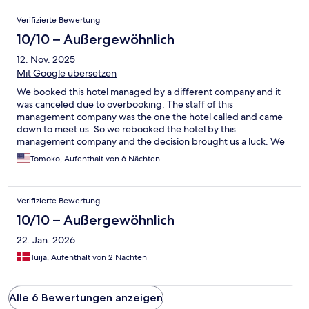
Verifizierte Bewertung
10/10 – Außergewöhnlich
12. Nov. 2025
Mit Google übersetzen
We booked this hotel managed by a different company and it
was canceled due to overbooking. The staff of this
management company was the one the hotel called and came
down to meet us. So we rebooked the hotel by this
management company and the decision brought us a luck. We
do recommend to book this hotel by ARMAN,this management
Tomoko, Aufenthalt von 6 Nächten
company. After we booked, they took care of us great: They
took us the different hotel as the room wasn't ready. They told
us the hotel they took us was better and available now. The rest
Verifizierte Bewertung
of the stay was great. Their communication was great and they
really made our KLCC stay comfortable.
10/10 – Außergewöhnlich
22. Jan. 2026
Tuija, Aufenthalt von 2 Nächten
Alle 6 Bewertungen anzeigen