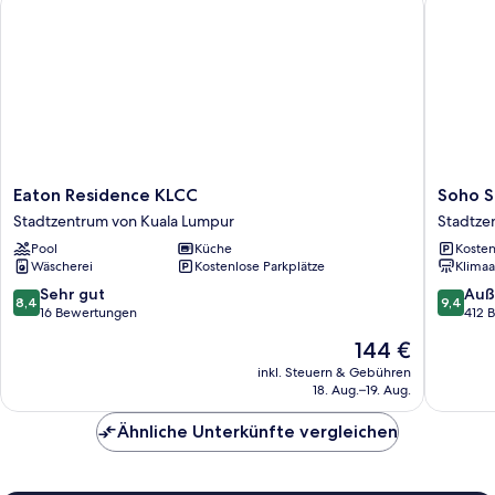
Eaton
Soho
Eaton Residence KLCC
Soho S
Residence
Suites
Stadtzentrum von Kuala Lumpur
Stadtze
KLCC
KLCC
Pool
Küche
Kosten
Stadtzentrum
LX
Wäscherei
Kostenlose Parkplätze
Klimaa
von
Stay
Kuala
Stadtze
8.4
9.4
Sehr gut
Auß
8,4
9,4
Lumpur
von
von
von
16 Bewertungen
412 
Kuala
10,
10,
Der
144 €
Lumpur
Sehr
Außerge
Preis
gut,
412
inkl. Steuern & Gebühren
beträgt
18. Aug.–19. Aug.
16
Bewert
144 €
Bewertungen
Ähnliche Unterkünfte vergleichen