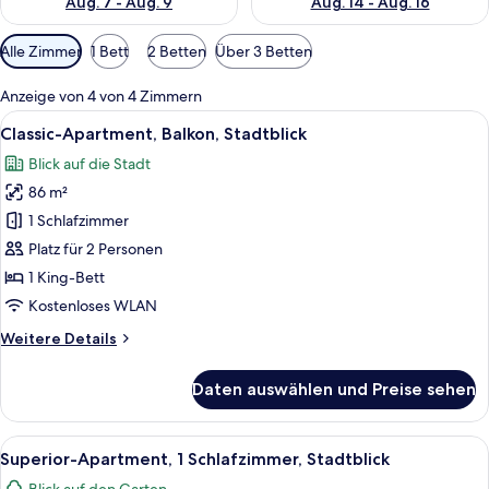
Aug. 7 - Aug. 9
Aug. 14 - Aug. 16
Verfügbare
Alle Zimmer
1 Bett
2 Betten
Über 3 Betten
Filter
für
Anzeige von 4 von 4 Zimmern
Zimmer
Alle
Ein ordentlich bezogenes Bett mit ein
19
Classic-Apartment, Balkon, Stadtblick
Fotos
Blick auf die Stadt
für
86 m²
Classic-
Apartment,
1 Schlafzimmer
Balkon,
Platz für 2 Personen
Stadtblick
1 King-Bett
anzeigen
Kostenloses WLAN
Weitere
Weitere Details
Details
für
Daten auswählen und Preise sehen
Classic-
Apartment,
Balkon,
Alle
Ein Hotelzimmer mit einem großen Bett
9
Stadtblick
Superior-Apartment, 1 Schlafzimmer, Stadtblick
Fotos