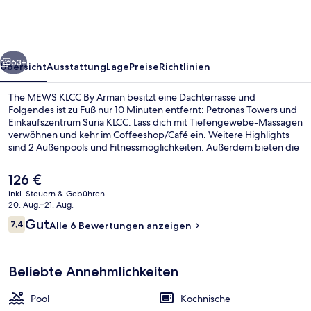
By
Arman
rück
Weiter
63+
Übersicht
Ausstattung
Lage
Preise
Richtlinien
The MEWS KLCC By Arman besitzt eine Dachterrasse und
Folgendes ist zu Fuß nur 10 Minuten entfernt: Petronas Towers und
Einkaufszentrum Suria KLCC. Lass dich mit Tiefengewebe-Massagen
verwöhnen und kehr im Coffeeshop/Café ein. Weitere Highlights
sind 2 Außenpools und Fitnessmöglichkeiten. Außerdem bieten die
Apartments tolle Annehmlichkeiten wie Regenduschen sowie
Select-Comfort-Matratzen und Bettwäsche aus ägyptischer
Der
126 €
Baumwolle. Die Unterkunft ist nur einen kurzen Fußmarsch von den
aktuelle
inkl. Steuern & Gebühren
öffentlichen Verkehrsmitteln entfernt: Zur U-Bahn läuft man 8
Preis
20. Aug.–21. Aug.
Minuten (LRT-Station) bzw. 11 Minuten (LRT-Station).
2 Außenpools
beträgt
Bewertungen
Gut
7,4
Alle 6 Bewertungen anzeigen
126 €.
7,4 von 10.
Beliebte Annehmlichkeiten
Pool
Kochnische