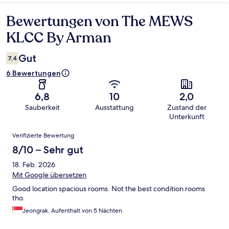
Bewertungen von The MEWS
Bewertungen
KLCC By Arman
Gut
7,4
6 Bewertungen
6,8
10
2,0
Sauberkeit
Ausstattung
Zustand der
Unterkunft
Bewertungen
Verifizierte Bewertung
8/10 – Sehr gut
18. Feb. 2026
Mit Google übersetzen
Good location spacious rooms. Not the best condition rooms
tho.
Jeongrak, Aufenthalt von 5 Nächten