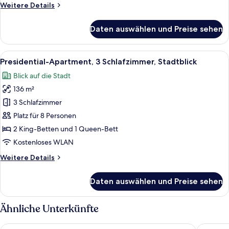
Weitere
Weitere Details
Details
für
Daten auswählen und Preise sehen
Luxury-
Apartment,
2 Schlafzimmer,
Alle
Bettwäsche aus ägyptischer Baumwoll
10
Stadtblick
Presidential-Apartment, 3 Schlafzimmer, Stadtblick
Fotos
Blick auf die Stadt
für
136 m²
Presidential-
Apartment,
3 Schlafzimmer
3 Schlafzimmer,
Platz für 8 Personen
Stadtblick
2 King-Betten und 1 Queen-Bett
anzeigen
Kostenloses WLAN
Weitere
Weitere Details
Details
für
Daten auswählen und Preise sehen
Presidential-
Apartment,
3 Schlafzimmer,
Ähnliche Unterkünfte
Stadtblick
Eaton Residence KLCC
Soho Sui