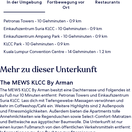
In der Umgebung
Fortbewegung vor
Restaurants
Ort
Petronas Towers
- 10 Gehminuten
- 0.9 km
Einkaufszentrum Suria KLCC
- 10 Gehminuten
- 0.9 km
Einkaufszentrum Ampang Park
- 10 Gehminuten
- 0.9 km
KLCC Park
- 10 Gehminuten
- 0.9 km
Kuala Lumpur Convention Centre
- 14 Gehminuten
- 1.2 km
Mehr zu dieser Unterkunft
The MEWS KLCC By Arman
The MEWS KLCC By Arman besitzt eine Dachterrasse und Folgendes ist
zu Fuß nur 10 Minuten entfernt: Petronas Towers und Einkaufszentrum
Suria KLCC. Lass dich mit Tiefengewebe-Massagen verwöhnen und
kehr im Coffeeshop/Café ein. Weitere Highlights sind 2 Außenpools
und Fitnessmöglichkeiten. Außerdem bieten die Apartments tolle
Annehmlichkeiten wie Regenduschen sowie Select-Comfort-Matratzen
und Bettwäsche aus ägyptischer Baumwolle. Die Unterkunft ist nur
einen kurzen Fußmarsch von den öffentlichen Verkehrsmitteln entfernt: