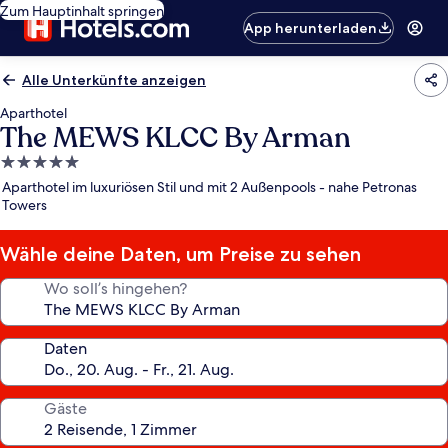
Zum Hauptinhalt springen
App herunterladen
Alle Unterkünfte anzeigen
Aparthotel
The MEWS KLCC By Arman
5.0-
Sterne-
Aparthotel im luxuriösen Stil und mit 2 Außenpools - nahe Petronas
Unterkunft
Towers
Wähle deine Daten, um Preise zu sehen
Wo soll’s hingehen?
Daten
Gäste