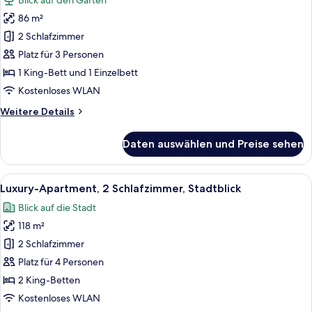
Blick auf den Garten
für
86 m²
Superior-
Apartment,
2 Schlafzimmer
1
Platz für 3 Personen
Schlafzimmer,
1 King-Bett und 1 Einzelbett
Stadtblick
Kostenloses WLAN
anzeigen
Weitere
Weitere Details
Details
für
Daten auswählen und Preise sehen
Superior-
Apartment,
1
Alle
Ein Wohnzimmer mit einer Couch, eine
12
Schlafzimmer,
Luxury-Apartment, 2 Schlafzimmer, Stadtblick
Fotos
Stadtblick
Blick auf die Stadt
für
118 m²
Luxury-
Apartment,
2 Schlafzimmer
2 Schlafzimmer,
Platz für 4 Personen
Stadtblick
2 King-Betten
anzeigen
Kostenloses WLAN