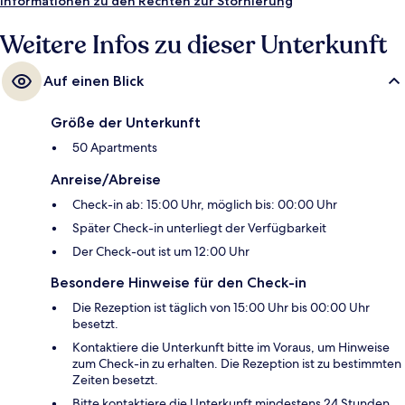
Zur U-Bahn läuft man 8 Minuten (LRT-Station) bzw. 11 Minuten (LRT-
Informationen zu den Rechten zur Stornierung
Station).
Weitere Infos zu dieser Unterkunft
Auf einen Blick
Größe der Unterkunft
50 Apartments
Anreise/Abreise
Check-in ab: 15:00 Uhr, möglich bis: 00:00 Uhr
Später Check-in unterliegt der Verfügbarkeit
Der Check-out ist um 12:00 Uhr
Besondere Hinweise für den Check-in
Die Rezeption ist täglich von 15:00 Uhr bis 00:00 Uhr
besetzt.
Kontaktiere die Unterkunft bitte im Voraus, um Hinweise
zum Check-in zu erhalten. Die Rezeption ist zu bestimmten
Zeiten besetzt.
Bitte kontaktiere die Unterkunft mindestens 24 Stunden