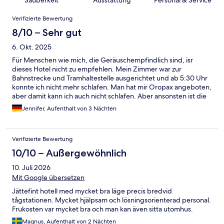
Sauberkeit
Ausstattung
Personal & Service
Bewertungen
Verifizierte Bewertung
8/10 – Sehr gut
6. Okt. 2025
Für Menschen wie mich, die Geräuschempfindlich sind, isr
dieses Hotel nicht zu empfehlen. Mein Zimmer war zur
Bahnstrecke und Tramhaltestelle ausgerichtet und ab 5:30 Uhr
konnte ich nicht mehr schlafen. Man hat mir Oropax angeboten,
aber damit kann ich auch nicht schlafen. Aber ansonsten ist die
zentrale Lage vom Hotel gut um die Gegend zu erkunden. Und
Jennifer, Aufenthalt von 3 Nächten
das Zimmer an sich war modern und komfortabel
eingerichtet/ausgestattet.
Verifizierte Bewertung
10/10 – Außergewöhnlich
10. Juli 2026
Mit Google übersetzen
Jättefint hotell med mycket bra läge precis bredvid
tågstationen. Mycket hjälpsam och lösningsorienterad personal.
Frukosten var mycket bra och man kan även sitta utomhus.
Magnus, Aufenthalt von 2 Nächten