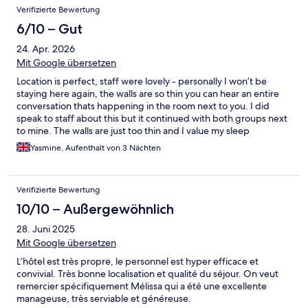
Verifizierte Bewertung
6/10 – Gut
24. Apr. 2026
Mit Google übersetzen
Location is perfect, staff were lovely - personally I won’t be
staying here again, the walls are so thin you can hear an entire
conversation thats happening in the room next to you. I did
speak to staff about this but it continued with both groups next
to mine. The walls are just too thin and I value my sleep
Yasmine, Aufenthalt von 3 Nächten
Verifizierte Bewertung
10/10 – Außergewöhnlich
28. Juni 2025
Mit Google übersetzen
L’hôtel est très propre, le personnel est hyper efficace et
convivial. Très bonne localisation et qualité du séjour. On veut
remercier spécifiquement Mélissa qui a été une excellente
manageuse, très serviable et généreuse.