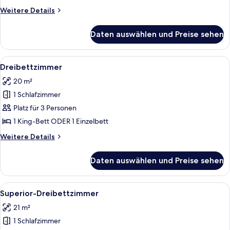
Weitere
Weitere Details
Details
für
Daten auswählen und Preise sehen
Einzelzimmer,
1 Einzelbett
Alle
Ein Hotelzimmer mit einem großen Bet
10
Dreibettzimmer
Fotos
20 m²
für
1 Schlafzimmer
Dreibettzimmer
anzeigen
Platz für 3 Personen
1 King-Bett ODER 1 Einzelbett
Weitere
Weitere Details
Details
für
Daten auswählen und Preise sehen
Dreibettzimmer
Alle
Ein Hotelzimmer mit einem großen Bet
9
Superior-Dreibettzimmer
Fotos
21 m²
für
1 Schlafzimmer
Superior-