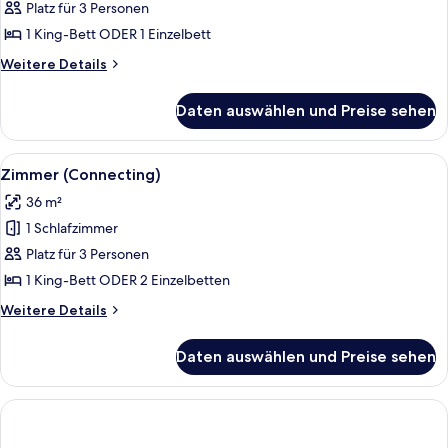
Dreibettzimmer
Platz für 3 Personen
anzeigen
1 King-Bett ODER 1 Einzelbett
Weitere
Weitere Details
Details
für
Daten auswählen und Preise sehen
Superior-
Dreibettzimmer
Alle
Ein modernes Hotelzimmer mit Bett, Sc
11
Zimmer (Connecting)
Fotos
36 m²
für
1 Schlafzimmer
Zimmer
(Connecting)
Platz für 3 Personen
anzeigen
1 King-Bett ODER 2 Einzelbetten
Weitere
Weitere Details
Details
für
Daten auswählen und Preise sehen
Zimmer
(Connecting)