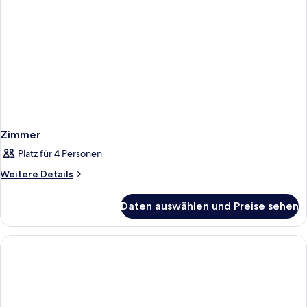
Zimmer
Platz für 4 Personen
Weitere
Weitere Details
Details
für
Daten auswählen und Preise sehen
Zimmer