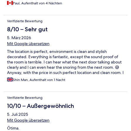
Paul, Aufenthalt von 4 Nächten
Verifizierte Bewertung
8/10 – Sehr gut
5. März 2026
Mit Google übersetzen
The location is perfect, environment is clean and stylish
decorated. Everything is fantastic, except the sound proof of
the room is terrible. I can hear what the next door talking about
clearly and I can even hear the snoring from the next room. 😅
Anyway, with the price in such perfect location and clean room. I
think it’s worth of money. And I am still willing to stay again.
Shin Man, Aufenthalt von 1 Nacht
Verifizierte Bewertung
10/10 – Außergewöhnlich
5. Juli 2025
Mit Google übersetzen
Ótima.