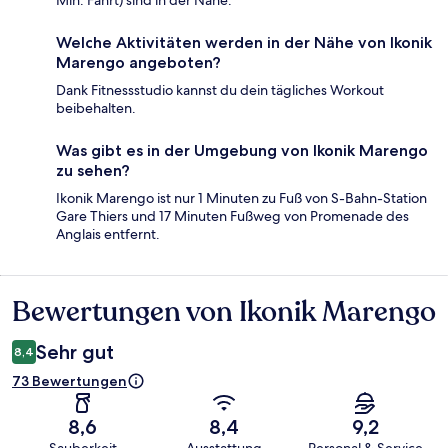
Min. Fahrt) sind in der Nähe.
Welche Aktivitäten werden in der Nähe von Ikonik
Marengo angeboten?
Dank Fitnessstudio kannst du dein tägliches Workout
beibehalten.
Was gibt es in der Umgebung von Ikonik Marengo
zu sehen?
Ikonik Marengo ist nur 1 Minuten zu Fuß von S-Bahn-Station
Gare Thiers und 17 Minuten Fußweg von Promenade des
Anglais entfernt.
Bewertungen von Ikonik Marengo
Bewertungen
Sehr gut
8,4
73 Bewertungen
8,6
8,4
9,2