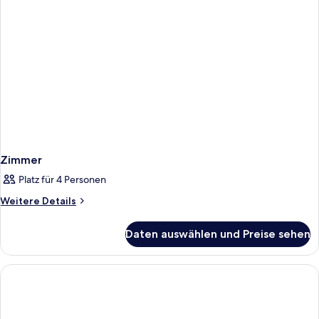
Zimmer
Platz für 4 Personen
Weitere
Weitere Details
Details
für
Daten auswählen und Preise sehen
Zimmer