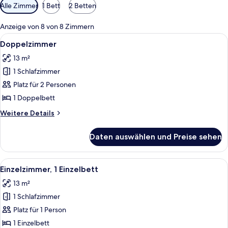
Verfügbare
Alle Zimmer
1 Bett
2 Betten
Filter
für
Anzeige von 8 von 8 Zimmern
Zimmer
Alle
Ein modernes Hotelzimmer mit Bett, Sc
11
Doppelzimmer
Fotos
13 m²
für
1 Schlafzimmer
Doppelzimmer
anzeigen
Platz für 2 Personen
1 Doppelbett
Weitere
Weitere Details
Details
für
Daten auswählen und Preise sehen
Doppelzimmer
Alle
Ein modernes Hotelzimmer mit Bett, Sc
10
Einzelzimmer, 1 Einzelbett
Fotos
13 m²
für
1 Schlafzimmer
Einzelzimmer,
1 Einzelbett
Platz für 1 Person
anzeigen
1 Einzelbett