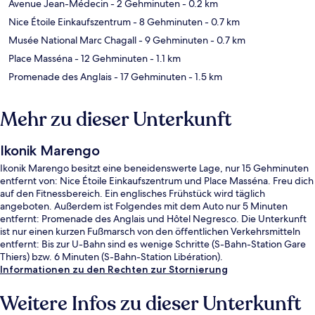
Avenue Jean-Médecin
- 2 Gehminuten
- 0.2 km
Nice Étoile Einkaufszentrum
- 8 Gehminuten
- 0.7 km
Musée National Marc Chagall
- 9 Gehminuten
- 0.7 km
Place Masséna
- 12 Gehminuten
- 1.1 km
Promenade des Anglais
- 17 Gehminuten
- 1.5 km
Mehr zu dieser Unterkunft
Ikonik Marengo
Ikonik Marengo besitzt eine beneidenswerte Lage, nur 15 Gehminuten
entfernt von: Nice Étoile Einkaufszentrum und Place Masséna. Freu dich
auf den Fitnessbereich. Ein englisches Frühstück wird täglich
angeboten. Außerdem ist Folgendes mit dem Auto nur 5 Minuten
entfernt: Promenade des Anglais und Hôtel Negresco. Die Unterkunft
ist nur einen kurzen Fußmarsch von den öffentlichen Verkehrsmitteln
entfernt: Bis zur U-Bahn sind es wenige Schritte (S-Bahn-Station Gare
Thiers) bzw. 6 Minuten (S-Bahn-Station Libération).
Informationen zu den Rechten zur Stornierung
Weitere Infos zu dieser Unterkunft