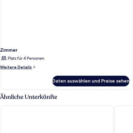
Zimmer
Platz für 4 Personen
Weitere
Weitere Details
Details
für
Daten auswählen und Preise sehen
Zimmer
Ähnliche Unterkünfte
Hôtel Univers
Albert 1'