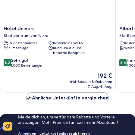
Hôtel
Albert
Hôtel Univers
Albert 
Univers
1'er
Stadtzentrum von Nizza
Stadtze
Stadtzentrum
Hotel
Flughafentransfer
Kostenloses WLAN
Koste
von
Nice,
Klimaanlage
Rund um die Uhr
Wäsch
Nizza
France
besetzte Rezeption
Stadtze
8.2
8.6
Sehr gut
von
Her
8,2
8,6
von
von
1.000 Bewertungen
Nizza
1.00
10,
10,
Der
192 €
Sehr
Hervorr
Preis
gut,
1.005
inkl. Steuern & Gebühren
beträgt
7. Aug.–8. Aug.
1.000
Bewert
192 €
Bewertungen
Ähnliche Unterkünfte vergleichen
Melde dich an, um verfügbare Rabatte und Vorteile
anzuzeigen. Mehr Prämien für noch mehr Abenteuer!
Anmelden
Jetzt kostenlos registrieren