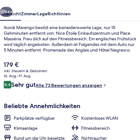
rück
Weiter
54+
Übersicht
Zimmer
Lage
Richtlinien
Ikonik Marengo besitzt eine beneidenswerte Lage, nur 15
Gehminuten entfernt von: Nice Étoile Einkaufszentrum und Place
Masséna. Freu dich auf den Fitnessbereich. Ein englisches Frühstück
wird täglich angeboten. Außerdem ist Folgendes mit dem Auto nur
5 Minuten entfernt: Promenade des Anglais und Hôtel Negresco.
Die Unterkunft ist nur einen kurzen Fußmarsch von den öffentlichen
Verkehrsmitteln entfernt: Bis zur U-Bahn sind es wenige Schritte (S-
Der
179 €
Bahn-Station Gare Thiers) bzw. 6 Minuten (S-Bahn-Station
aktuelle
inkl. Steuern & Gebühren
Libération).
Preis
16. Aug.–17. Aug.
Fassade der Unterkunft
beträgt
Bewertungen
Sehr gut
8,4
Alle 73 Bewertungen anzeigen
179 €.
8,4 von 10.
Beliebte Annehmlichkeiten
Parkplätze verfügbar
Kostenloses WLAN
Klimaanlage
Fitnessbereich
Rund um die Uhr besetzte
Nichtraucher