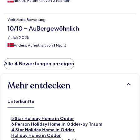
nicklas, Aufenthalt von 2 Nächten
Verifizierte Bewertung
10/10 – Außergewöhnlich
7. Juli 2025
Anders, Aufenthalt von 1 Nacht
Alle 4 Bewertungen anzeigen
Mehr entdecken
Unterkünfte
L
5 Star Holiday Home in Odder
i
L
6 Person Holiday Home in Odder-by Traum
n
i
L
4 Star Holiday Home in Odder
k
n
i
L
Holiday Home in Odder