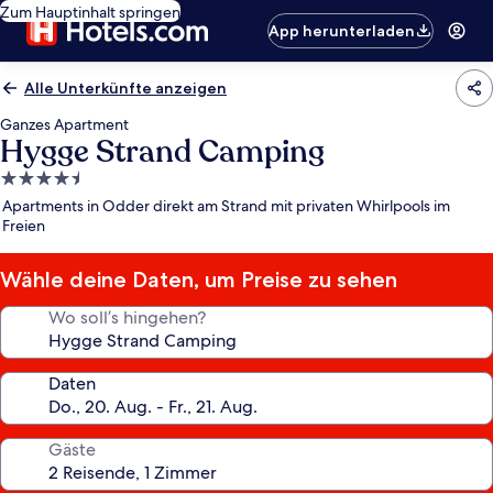
Zum Hauptinhalt springen
App herunterladen
Alle Unterkünfte anzeigen
Ganzes Apartment
Hygge Strand Camping
4.5-
Sterne-
Apartments in Odder direkt am Strand mit privaten Whirlpools im
Unterkunft
Freien
Wähle deine Daten, um Preise zu sehen
Wo soll’s hingehen?
Daten
Gäste