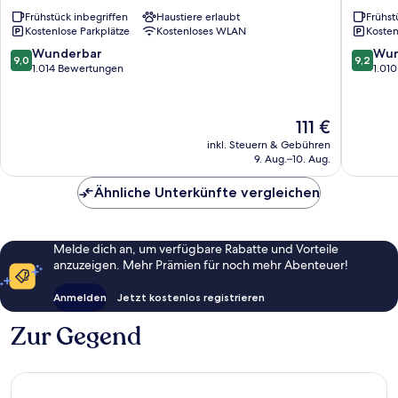
Parkhotel
Sabro
Frühstück inbegriffen
Haustiere erlaubt
Frühst
Odder
Kro
Kostenlose Parkplätze
Kostenloses WLAN
Kosten
Sabro
9.0
9.2
Wunderbar
Wun
9,0
9,2
von
von
1.014 Bewertungen
1.01
10,
10,
Wunderbar,
Wunder
1.014
1.010
Der
111 €
Bewertungen
Bewert
Preis
inkl. Steuern & Gebühren
beträgt
9. Aug.–10. Aug.
111 €
Ähnliche Unterkünfte vergleichen
Melde dich an, um verfügbare Rabatte und Vorteile
anzuzeigen. Mehr Prämien für noch mehr Abenteuer!
Anmelden
Jetzt kostenlos registrieren
Zur Gegend