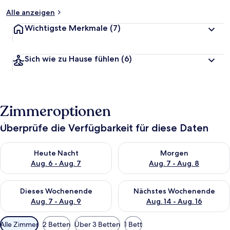
Alle anzeigen
Wichtigste Merkmale
(7)
Sich wie zu Hause fühlen
(6)
Zimmeroptionen
Überprüfe die Verfügbarkeit für diese Daten
Überprüfe die Verfügbarkeit für heute Nacht, Aug. 6 - Aug. 7.
Überprüfe die Verfügbarkeit f
Heute Nacht
Morgen
Aug. 6 - Aug. 7
Aug. 7 - Aug. 8
Überprüfe die Verfügbarkeit für dieses Wochenende, Aug. 7 - 
Überprüfe die Verfügbarkeit f
Dieses Wochenende
Nächstes Wochenende
Aug. 7 - Aug. 9
Aug. 14 - Aug. 16
Verfügbare
Alle Zimmer
2 Betten
Über 3 Betten
1 Bett