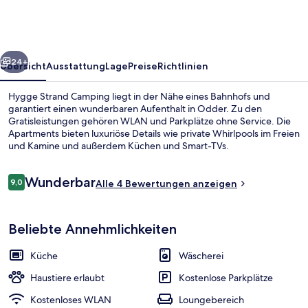
rück
Weiter
24+
Übersicht
Ausstattung
Lage
Preise
Richtlinien
Hygge Strand Camping liegt in der Nähe eines Bahnhofs und
garantiert einen wunderbaren Aufenthalt in Odder. Zu den
Gratisleistungen gehören WLAN und Parkplätze ohne Service. Die
Apartments bieten luxuriöse Details wie private Whirlpools im Freien
und Kamine und außerdem Küchen und Smart-TVs.
Bewertungen
Wunderbar
9,0
Alle 4 Bewertungen anzeigen
9,0 von 10.
Comfort-Apartment, eigenes Bad, Meer
Beliebte Annehmlichkeiten
Küche
Wäscherei
Haustiere erlaubt
Kostenlose Parkplätze
Kostenloses WLAN
Loungebereich