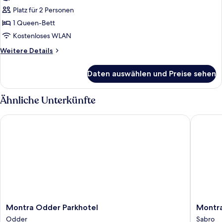
anzeigen
Platz für 2 Personen
1 Queen-Bett
Kostenloses WLAN
Weitere
Weitere Details
Details
für
Daten auswählen und Preise sehen
Premium-
Studio
Ähnliche Unterkünfte
Montra Odder Parkhotel
Montra H
Montra
Montra
Montra Odder Parkhotel
Montra
Odder
Hotel
Odder
Sabro