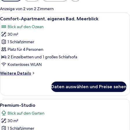
Filter
für
Anzeige von 2 von 2 Zimmern
Zimmer
Alle
Eine Außenpatio mit Lounge-Sesseln, 
9
Comfort-Apartment, eigenes Bad, Meerblick
Fotos
Blick auf den Ozean
für
30 m²
Comfort-
Apartment,
1 Schlafzimmer
eigenes
Platz für 4 Personen
Bad,
2 Einzelbetten und 1 großes Schlafsofa
Meerblick
Kostenloses WLAN
anzeigen
Weitere
Weitere Details
Details
für
Daten auswählen und Preise sehen
Comfort-
Apartment,
eigenes
Alle
Ein modernes Wohnzimmer mit Fernsehe
12
Bad,
Premium-Studio
Fotos
Meerblick
Blick auf den Garten
für
30 m²
Premium-
Studio
1 Schlafzimmer