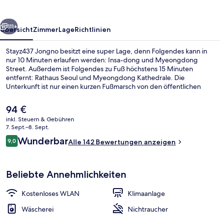
rück
Weiter
111+
Übersicht
Zimmer
Lage
Richtlinien
Stayz437 Jongno besitzt eine super Lage, denn Folgendes kann in
nur 10 Minuten erlaufen werden: Insa-dong und Myeongdong
Street. Außerdem ist Folgendes zu Fuß höchstens 15 Minuten
entfernt: Rathaus Seoul und Myeongdong Kathedrale. Die
Unterkunft ist nur einen kurzen Fußmarsch von den öffentlichen
Verkehrsmitteln entfernt: Bis zur U-Bahn sind es wenige Schritte
(Station Jonggak) bzw. 5 Minuten (Station Euljiro 1-ga).
Der
94 €
aktuelle
inkl. Steuern & Gebühren
Preis
7. Sept.–8. Sept.
Flur
beträgt
Bewertungen
Wunderbar
9,0
Alle 142 Bewertungen anzeigen
94 €.
9,0 von 10.
Beliebte Annehmlichkeiten
Kostenloses WLAN
Klimaanlage
Wäscherei
Nichtraucher