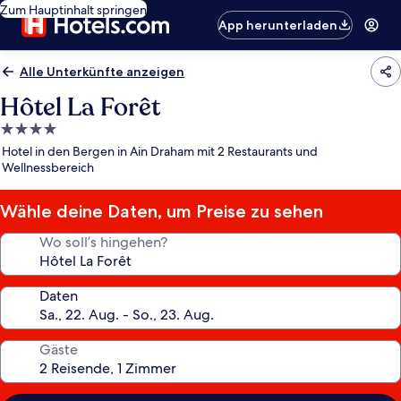
Zum Hauptinhalt springen
App herunterladen
Alle Unterkünfte anzeigen
Hôtel La Forêt
4.0-
Sterne-
Hotel in den Bergen in Ain Draham mit 2 Restaurants und
Unterkunft
Wellnessbereich
Wähle deine Daten, um Preise zu sehen
Wo soll’s hingehen?
Daten
Gäste