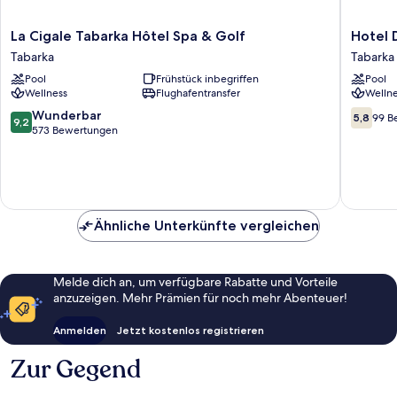
La
Hotel
La Cigale Tabarka Hôtel Spa & Golf
Hotel 
Cigale
Dar
Tabarka
Tabarka
Tabarka
Ismail
Pool
Frühstück inbegriffen
Pool
Hôtel
Tabarka
Wellness
Flughafentransfer
Wellne
Spa
Tabarka
&
9.2
5.8
Wunderbar
5,8
99 B
9,2
Golf
von
von
573 Bewertungen
Tabarka
10,
10,
Wunderbar,
99
573
Bewert
Bewertungen
Ähnliche Unterkünfte vergleichen
Melde dich an, um verfügbare Rabatte und Vorteile
anzuzeigen. Mehr Prämien für noch mehr Abenteuer!
Anmelden
Jetzt kostenlos registrieren
Zur Gegend