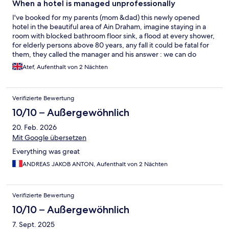
When a hotel is managed unprofessionally
I've booked for my parents (mom &dad) this newly opened
hotel in the beautiful area of Ain Draham, imagine staying in a
room with blocked bathroom floor sink, a flood at every shower,
for elderly persons above 80 years, any fall it could be fatal for
them, they called the manager and his answer : we can do
anything just after showering call the house keeping to come
Atef, Aufenthalt von 2 Nächten
and clean. i' really disappointed, this beautiful hotel deserves
better management and service.
Verifizierte Bewertung
10/10 – Außergewöhnlich
20. Feb. 2026
Mit Google übersetzen
Everything was great
ANDREAS JAKOB ANTON, Aufenthalt von 2 Nächten
Verifizierte Bewertung
10/10 – Außergewöhnlich
7. Sept. 2025