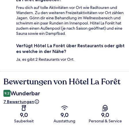
Freu dich auf tolle Aktivitäten vor Ort wie Radtouren und
Wandern. Zu den weiteren Freizeitaktivitäten vor Ort zählen
Jagen. Gönn dir eine Behandlung im Wellnessbereich und
schwimm ein paar Runden im Innenpool. Hôtel La Forêt hat
zudem einen Außenpool (je nach Saison geöffnet) und eine
Sauna sowie ein Dampfbad.
Verfügt Hôtel La Forêt über Restaurants oder gibt
es welche in der Nähe?
Ja, es gibt 2 Restaurants vor Ort.
Bewertungen von Hôtel La Forêt
Bewertungen
Wunderbar
9,2
7 Bewertungen
9,0
9,0
9,0
Sauberkeit
Ausstattung
Personal & Service