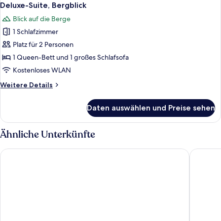
Deluxe-Suite, Bergblick
Blick auf die Berge
1 Schlafzimmer
Platz für 2 Personen
1 Queen-Bett und 1 großes Schlafsofa
Kostenloses WLAN
Weitere
Weitere Details
Details
für
Daten auswählen und Preise sehen
Deluxe-
Suite,
Bergblick
Ähnliche Unterkünfte
La Cigale Tabarka Hôtel Spa & Golf
Hotel Da