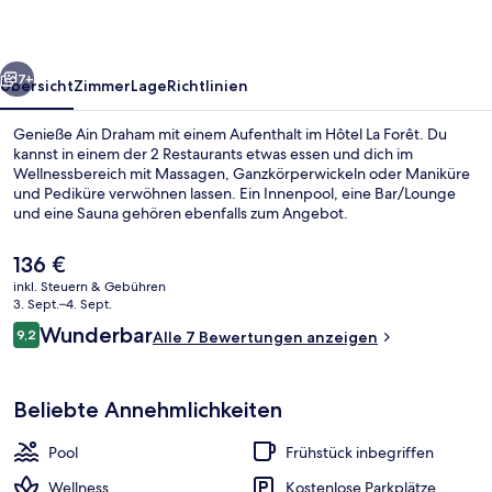
rück
Weiter
7+
Übersicht
Zimmer
Lage
Richtlinien
Genieße Ain Draham mit einem Aufenthalt im Hôtel La Forêt. Du
kannst in einem der 2 Restaurants etwas essen und dich im
Wellnessbereich mit Massagen, Ganzkörperwickeln oder Maniküre
und Pediküre verwöhnen lassen. Ein Innenpool, eine Bar/Lounge
und eine Sauna gehören ebenfalls zum Angebot.
Der
136 €
aktuelle
inkl. Steuern & Gebühren
Preis
3. Sept.–4. Sept.
Innenpool, Außenpool (je nach Saiso
beträgt
Bewertungen
Wunderbar
9,2
Alle 7 Bewertungen anzeigen
136 €.
9,2 von 10.
Beliebte Annehmlichkeiten
Pool
Frühstück inbegriffen
Wellness
Kostenlose Parkplätze