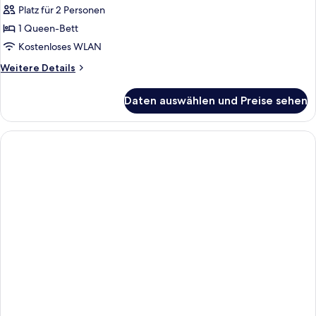
Platz für 2 Personen
1 Queen-Bett
Kostenloses WLAN
Weitere
Weitere Details
Details
für
Daten auswählen und Preise sehen
Standard-
Doppelzimmer,
Bergblick