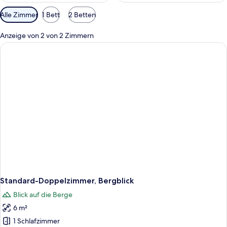
Verfügbare
Alle Zimmer
1 Bett
2 Betten
Filter
für
Anzeige von 2 von 2 Zimmern
Zimmer
Standard-Doppelzimmer, Bergblick
Blick auf die Berge
6 m²
1 Schlafzimmer