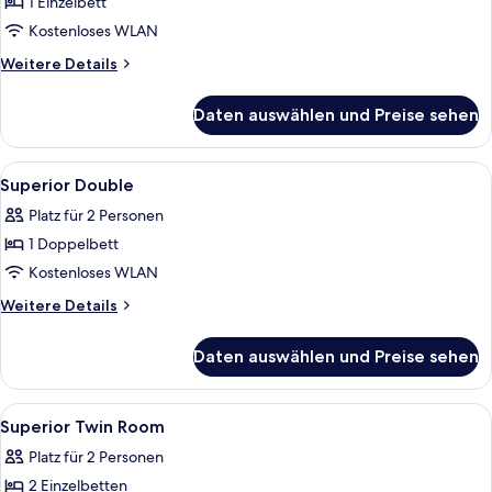
Einzelzimmer
1 Einzelbett
anzeigen
Kostenloses WLAN
Weitere
Weitere Details
Details
für
Daten auswählen und Preise sehen
Superior-
Einzelzimmer
Alle
Ein Hotelzimmer mit Bett, Nachttisch
24
Superior Double
Fotos
Platz für 2 Personen
für
1 Doppelbett
Superior
Double
Kostenloses WLAN
anzeigen
Weitere
Weitere Details
Details
für
Daten auswählen und Preise sehen
Superior
Double
Alle
Ein Hotelzimmer mit zwei Betten, eine
26
Superior Twin Room
Fotos
Platz für 2 Personen
für
2 Einzelbetten
Superior