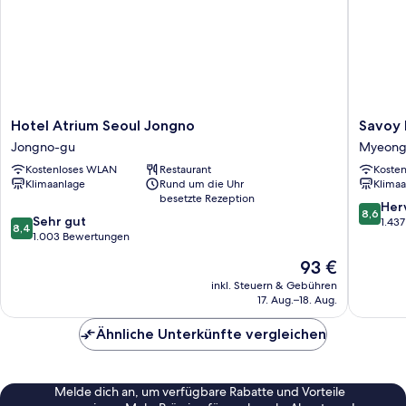
Hotel
Savoy
Hotel Atrium Seoul Jongno
Savoy 
Atrium
Hotel
Jongno-gu
Myeong
Seoul
Myeong
Kostenloses WLAN
Restaurant
Koste
Jongno
dong
Klimaanlage
Rund um die Uhr
Klimaa
Jongno-
besetzte Rezeption
gu
8.6
Her
8,6
8.4
Sehr gut
von
1.43
8,4
von
1.003 Bewertungen
10,
10,
Hervorr
Der
93 €
Sehr
1.437
Preis
gut,
inkl. Steuern & Gebühren
Bewert
beträgt
17. Aug.–18. Aug.
1.003
93 €
Bewertungen
Ähnliche Unterkünfte vergleichen
Melde dich an, um verfügbare Rabatte und Vorteile