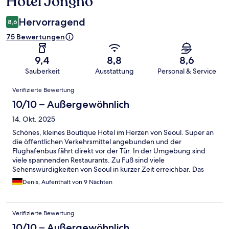
Hotel Jongno
Hervorragend
8,6
75 Bewertungen
9,4
8,8
8,6
Sauberkeit
Ausstattung
Personal & Service
Bewertungen
Verifizierte Bewertung
10/10 – Außergewöhnlich
14. Okt. 2025
Schönes, kleines Boutique Hotel im Herzen von Seoul. Super an
die öffentlichen Verkehrsmittel angebunden und der
Flughafenbus fährt direkt vor der Tür. In der Umgebung sind
viele spannenden Restaurants. Zu Fuß sind viele
Sehenswürdigkeiten von Seoul in kurzer Zeit erreichbar. Das
Hotel ist sauber, stylisch und der kostenlose (Self)-Service lässt
Denis, Aufenthalt von 9 Nächten
keine Wünsche offen. Im Keller gibt es ein kleines Kaffee - für
Hotelgäste kostenlos. Lasst euch von der Außenansicht bei
Google und Co. von der Umgebung nicht abschrecken. 100%
Verifizierte Bewertung
Buchungsempfehlung.
10/10 – Außergewöhnlich