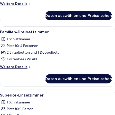
Weitere
Weitere Details
Details
für
Daten auswählen und Preise sehen
Superior-
Doppelzimmer
Alle
Ein Schlafraum mit Etagenbetten, Hol
28
Familien-Dreibettzimmer
Fotos
1 Schlafzimmer
für
Platz für 4 Personen
Familien-
Dreibettzimmer
2 Einzelbetten und 1 Doppelbett
anzeigen
Kostenloses WLAN
Weitere
Weitere Details
Details
für
Daten auswählen und Preise sehen
Familien-
Dreibettzimmer
Alle
Ein modernes Hotelzimmer mit einem E
26
Superior-Einzelzimmer
Fotos
1 Schlafzimmer
für
Platz für 1 Person
Superior-