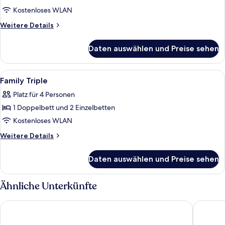
Twin
Kostenloses WLAN
Room
Weitere
Weitere Details
anzeigen
Details
für
Daten auswählen und Preise sehen
Superior
Twin
Room
Alle
Ein Hotelzimmer mit Stockbetten, ein
32
Family Triple
Fotos
Platz für 4 Personen
für
1 Doppelbett und 2 Einzelbetten
Family
Triple
Kostenloses WLAN
anzeigen
Weitere
Weitere Details
Details
für
Daten auswählen und Preise sehen
Family
Triple
Ähnliche Unterkünfte
Hotel Atrium Seoul Jongno
Savoy Ho