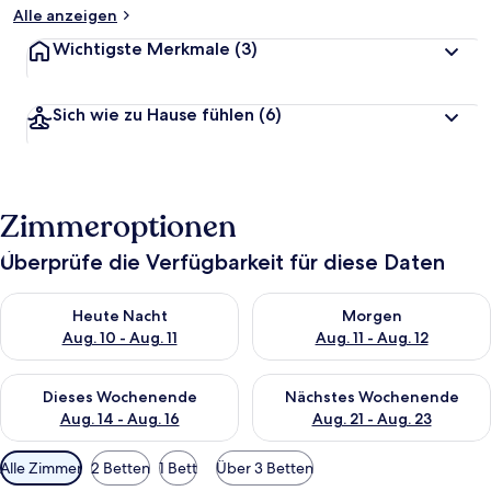
Alle anzeigen
Wichtigste Merkmale
(3)
Sich wie zu Hause fühlen
(6)
Zimmeroptionen
Überprüfe die Verfügbarkeit für diese Daten
Überprüfe die Verfügbarkeit für heute Nacht, Aug. 10 - Aug. 11
Überprüfe die Verfügbarkeit fü
Heute Nacht
Morgen
Aug. 10 - Aug. 11
Aug. 11 - Aug. 12
Überprüfe die Verfügbarkeit für dieses Wochenende, Aug. 14 -
Überprüfe die Verfügbarkeit f
Dieses Wochenende
Nächstes Wochenende
Aug. 14 - Aug. 16
Aug. 21 - Aug. 23
Verfügbare
Alle Zimmer
2 Betten
1 Bett
Über 3 Betten
Filter