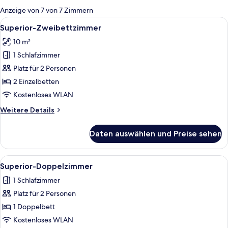
für
Anzeige von 7 von 7 Zimmern
Zimmer
Alle
Ein Hotelzimmer mit zwei Betten, eine
28
Superior-Zweibettzimmer
Fotos
10 m²
für
1 Schlafzimmer
Superior-
Zweibettzimmer
Platz für 2 Personen
anzeigen
2 Einzelbetten
Kostenloses WLAN
Weitere
Weitere Details
Details
für
Daten auswählen und Preise sehen
Superior-
Zweibettzimmer
Alle
Ein modernes Hotelzimmer mit Bett, 
29
Superior-Doppelzimmer
Fotos
1 Schlafzimmer
für
Platz für 2 Personen
Superior-
Doppelzimmer
1 Doppelbett
anzeigen
Kostenloses WLAN