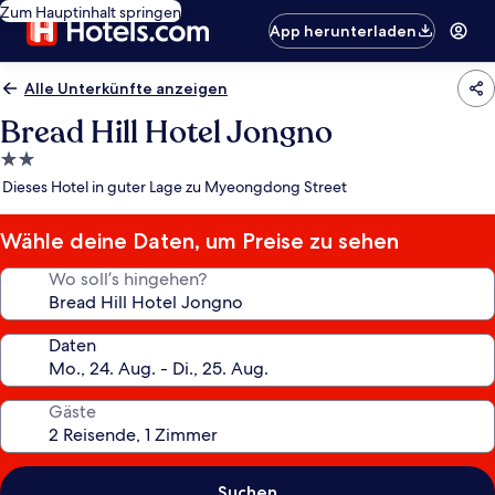
Zum Hauptinhalt springen
App herunterladen
Alle Unterkünfte anzeigen
Bread Hill Hotel Jongno
2.0-
Sterne-
Dieses Hotel in guter Lage zu Myeongdong Street
Unterkunft
Wähle deine Daten, um Preise zu sehen
Wo soll’s hingehen?
Daten
Gäste
Suchen