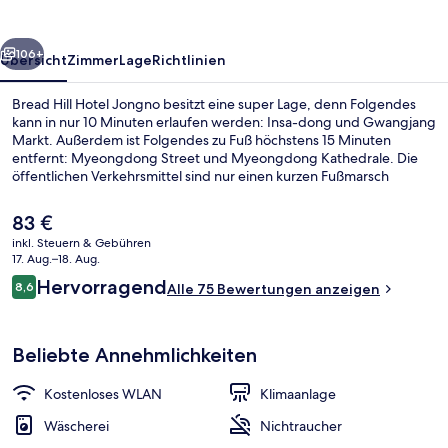
rück
Weiter
106+
Übersicht
Zimmer
Lage
Richtlinien
Bread Hill Hotel Jongno besitzt eine super Lage, denn Folgendes
kann in nur 10 Minuten erlaufen werden: Insa-dong und Gwangjang
Markt. Außerdem ist Folgendes zu Fuß höchstens 15 Minuten
entfernt: Myeongdong Street und Myeongdong Kathedrale. Die
öffentlichen Verkehrsmittel sind nur einen kurzen Fußmarsch
entfernt: Zur Station Jongno 3-ga sind es nur wenige Schritte und
zur Station Euljilo 3-ga 4 Minuten.
Der
83 €
aktuelle
inkl. Steuern & Gebühren
Preis
17. Aug.–18. Aug.
Außenbereich
beträgt
Bewertungen
Hervorragend
8,6
Alle 75 Bewertungen anzeigen
83 €.
8,6 von 10.
Beliebte Annehmlichkeiten
Kostenloses WLAN
Klimaanlage
Wäscherei
Nichtraucher