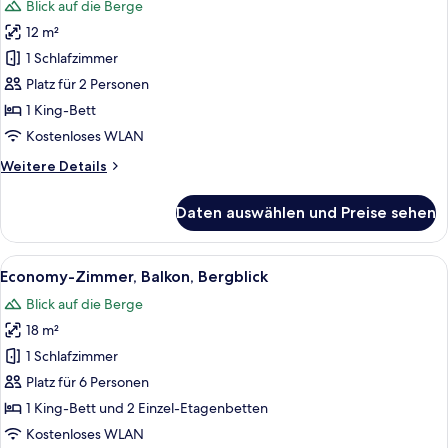
Blick auf die Berge
für
12 m²
Comfort-
Doppel-
1 Schlafzimmer
oder
Platz für 2 Personen
-
1 King-Bett
Zweibettzimmer,
Kostenloses WLAN
Balkon,
Weitere
Weitere Details
Bergblick
Details
anzeigen
für
Daten auswählen und Preise sehen
Comfort-
Doppel-
oder
Alle
Ein Spielzimmer für Kinder mit Etage
3
-
Economy-Zimmer, Balkon, Bergblick
Fotos
Zweibettzimmer,
Blick auf die Berge
Balkon,
für
Bergblick
18 m²
Economy-
Zimmer,
1 Schlafzimmer
Balkon,
Platz für 6 Personen
Bergblick
1 King-Bett und 2 Einzel-Etagenbetten
anzeigen
Kostenloses WLAN