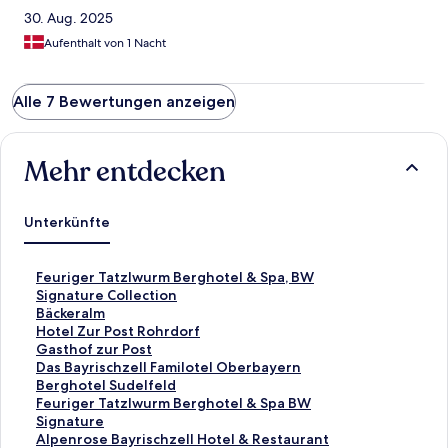
30. Aug. 2025
Aufenthalt von 1 Nacht
Alle 7 Bewertungen anzeigen
Mehr entdecken
Unterkünfte
L
Feuriger Tatzlwurm Berghotel & Spa, BW
i
Signature Collection
n
L
Bäckeralm
k
i
L
Hotel Zur Post Rohrdorf
,
n
i
L
Gasthof zur Post
d
k
n
i
L
Das Bayrischzell Familotel Oberbayern
e
,
k
n
i
L
Berghotel Sudelfeld
r
d
,
k
n
i
L
Feuriger Tatzlwurm Berghotel & Spa BW
d
e
d
,
k
n
i
Signature
i
r
e
d
,
k
n
L
Alpenrose Bayrischzell Hotel & Restaurant