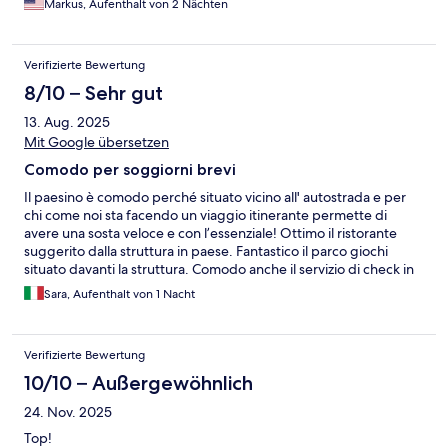
Markus, Aufenthalt von 2 Nächten
Verifizierte Bewertung
8/10 – Sehr gut
13. Aug. 2025
Mit Google übersetzen
Comodo per soggiorni brevi
Il paesino è comodo perché situato vicino all' autostrada e per
chi come noi sta facendo un viaggio itinerante permette di
avere una sosta veloce e con l’essenziale! Ottimo il ristorante
suggerito dalla struttura in paese. Fantastico il parco giochi
situato davanti la struttura. Comodo anche il servizio di check in
tutto automatizzato. Non abbiamo usufruito della colazione. La
Sara, Aufenthalt von 1 Nacht
camera era decisamente datata ma pulita e con il necessario e i
confort per passare un soggiorno breve.
Verifizierte Bewertung
10/10 – Außergewöhnlich
24. Nov. 2025
Top!