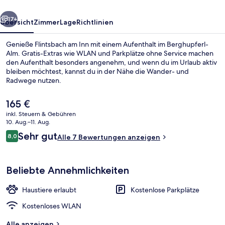
rück
Weiter
17+
Übersicht
Zimmer
Lage
Richtlinien
Genieße Flintsbach am Inn mit einem Aufenthalt im Berghupferl-
Alm. Gratis-Extras wie WLAN und Parkplätze ohne Service machen
den Aufenthalt besonders angenehm, und wenn du im Urlaub aktiv
bleiben möchtest, kannst du in der Nähe die Wander- und
Radwege nutzen.
Der
165 €
aktuelle
inkl. Steuern & Gebühren
Preis
10. Aug.–11. Aug.
Comfort-Doppel- oder -Zweibettzimme
beträgt
Bewertungen
Sehr gut
8,0
Alle 7 Bewertungen anzeigen
165 €.
8,0 von 10.
Beliebte Annehmlichkeiten
Haustiere erlaubt
Kostenlose Parkplätze
Kostenloses WLAN
Alle anzeigen