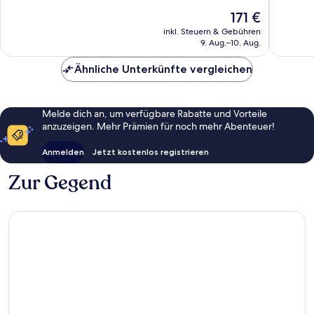
10,
10,
Der
171 €
Hervorragend,
Hervorr
Preis
265
343
inkl. Steuern & Gebühren
beträgt
9. Aug.–10. Aug.
Bewertungen
Bewert
171 €
Ähnliche Unterkünfte vergleichen
Melde dich an, um verfügbare Rabatte und Vorteile
anzuzeigen. Mehr Prämien für noch mehr Abenteuer!
Anmelden
Jetzt kostenlos registrieren
Zur Gegend