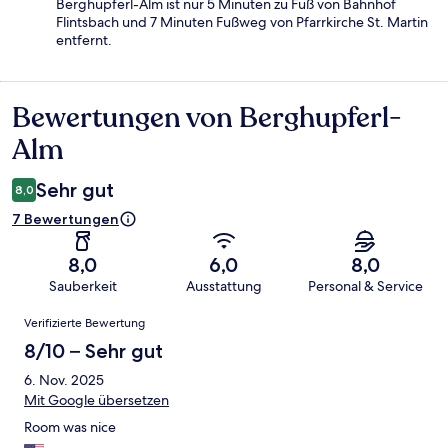
Berghupferl-Alm ist nur 5 Minuten zu Fuß von Bahnhof
Flintsbach und 7 Minuten Fußweg von Pfarrkirche St. Martin
entfernt.
Bewertungen von Berghupferl-
Bewertungen
Alm
Sehr gut
8,0
7 Bewertungen
8,0
6,0
8,0
Sauberkeit
Ausstattung
Personal & Service
Bewertungen
Verifizierte Bewertung
8/10 – Sehr gut
6. Nov. 2025
Mit Google übersetzen
Room was nice