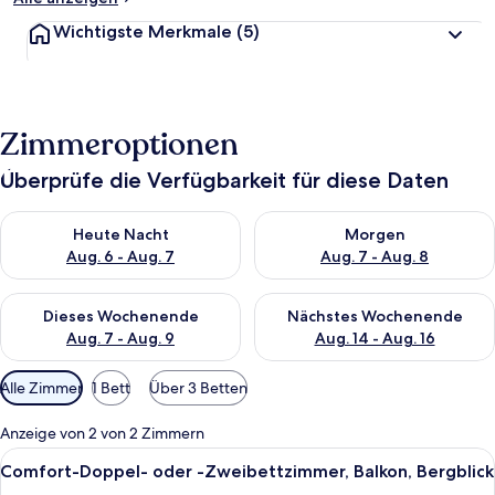
Wichtigste Merkmale
(5)
Zimmeroptionen
Überprüfe die Verfügbarkeit für diese Daten
Überprüfe die Verfügbarkeit für heute Nacht, Aug. 6 - Aug. 7.
Überprüfe die Verfügbarkeit f
Heute Nacht
Morgen
Aug. 6 - Aug. 7
Aug. 7 - Aug. 8
Überprüfe die Verfügbarkeit für dieses Wochenende, Aug. 7 - 
Überprüfe die Verfügbarkeit f
Dieses Wochenende
Nächstes Wochenende
Aug. 7 - Aug. 9
Aug. 14 - Aug. 16
Verfügbare
Alle Zimmer
1 Bett
Über 3 Betten
Filter
für
Anzeige von 2 von 2 Zimmern
Zimmer
Alle
Ein ordentlich bezogenes Bett mit ein
10
Comfort-Doppel- oder -Zweibettzimmer, Balkon, Bergblick
Fotos