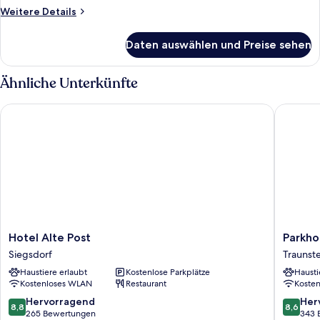
Weitere
Weitere Details
Details
für
Daten auswählen und Preise sehen
Economy-
Zimmer,
Balkon,
Ähnliche Unterkünfte
Bergblick
Hotel Alte Post
Parkhote
Hotel
Parkhote
Hotel Alte Post
Parkho
Alte
Traunste
Siegsdorf
Traunste
Post
Traunste
Haustiere erlaubt
Kostenlose Parkplätze
Hausti
Siegsdorf
Kostenloses WLAN
Restaurant
Koste
8.8
8.6
Hervorragend
Her
8,8
8,6
von
von
265 Bewertungen
343 