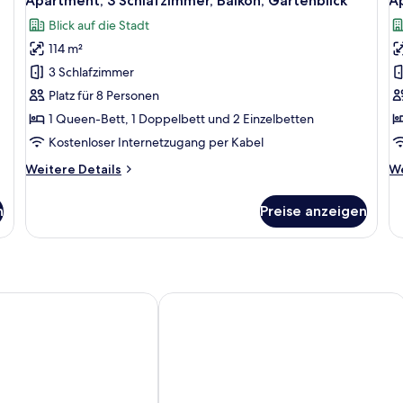
Apartment, 3 Schlafzimmer, Balkon, Gartenblick
Ap
Fotos
F
Blick auf die Stadt
für
f
114 m²
Apartment,
A
3 Schlafzimmer,
3
3 Schlafzimmer
Balkon,
B
Platz für 8 Personen
Gartenblick
G
1 Queen-Bett, 1 Doppelbett und 2 Einzelbetten
anzeigen
a
Kostenloser Internetzugang per Kabel
Weitere
We
Weitere Details
We
Details
De
für
fü
n
Preise anzeigen
Apartment,
Ap
3 Schlafzimmer,
3 
Balkon,
Ba
Gartenblick
Ga
taurant apart Hotel
Parco del caribe