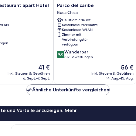
Parco
estaurant apart Hotel
Parco del caribe
del
Boca Chica
caribe
Haustiere erlaubt
Boca
 WLAN
Kostenlose Parkplätze
Chica
Kostenloses WLAN
Zimmer mit
Verbindungstür
ungen
verfügbar
9.0
Wunderbar
9,0
von
317 Bewertungen
10,
Der
Der
41 €
56 €
Wunderbar,
Preis
Preis
317
inkl. Steuern & Gebühren
inkl. Steuern & Gebühren
beträgt
beträgt
6. Sept.–7. Sept.
14. Aug.–15. Aug.
Bewertungen
41 €
56 €
Ähnliche Unterkünfte vergleichen
te und Vorteile anzuzeigen. Mehr