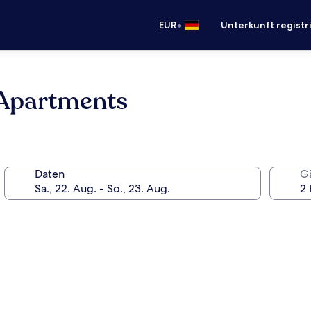
•
EUR
Unterkunft registr
 Apartments
Daten
G