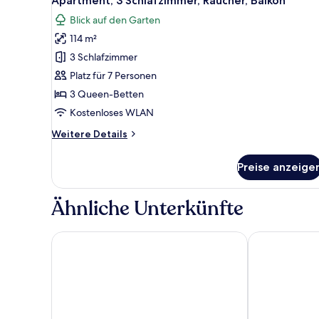
Apartment, 3 Schlafzimmer, Raucher, Balkon
Fotos
Blick auf den Garten
für
114 m²
Apartment,
3 Schlafzimmer,
3 Schlafzimmer
Raucher,
Platz für 7 Personen
Balkon
3 Queen-Betten
anzeigen
Kostenloses WLAN
Weitere
Weitere Details
Details
für
Preise anzeige
Apartment,
3 Schlafzimmer,
Raucher,
Ähnliche Unterkünfte
Balkon
Hotel Discovery
El Cayuco Res