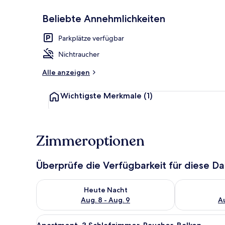
Beliebte Annehmlichkeiten
Parkplätze verfügbar
Apartment, 3
Nichtraucher
Alle anzeigen
Wichtigste Merkmale
(1)
Zimmeroptionen
Überprüfe die Verfügbarkeit für diese D
Überprüfe die Verfügbarkeit für heute Nacht, Aug. 8
Überprüfe die
Heute Nacht
Aug. 8 - Aug. 9
Au
Alle
Apartment, 3 Schlafzimmer, R
10