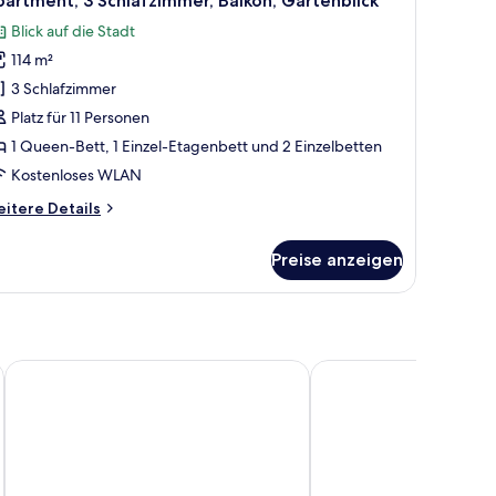
artment, 3 Schlafzimmer, Balkon, Gartenblick
otos
Blick auf die Stadt
ür
114 m²
partment,
 Schlafzimmer,
3 Schlafzimmer
alkon,
Platz für 11 Personen
artenblick
1 Queen-Bett, 1 Einzel-Etagenbett und 2 Einzelbetten
nzeigen
Kostenloses WLAN
itere
itere Details
tails
r
Preise anzeigen
artment,
Schlafzimmer,
lkon,
rtenblick
Hotel Luis V
Hotel Merey