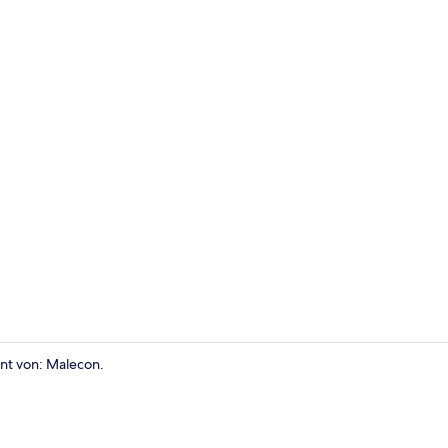
Außendetail
nt von: Malecon.
Apartment, 3