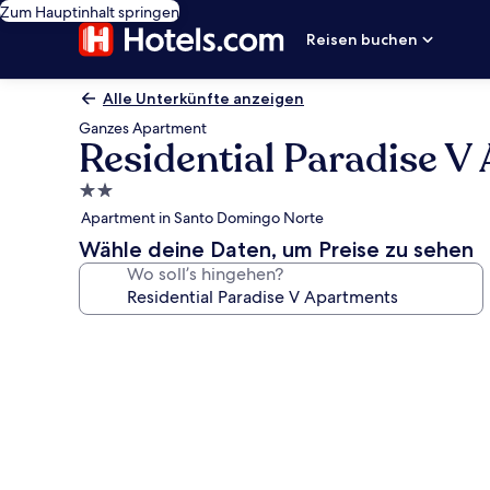
Zum Hauptinhalt springen
Reisen buchen
Alle Unterkünfte anzeigen
Ganzes Apartment
Residential Paradise V
2.0-
Sterne-
Apartment in Santo Domingo Norte
Unterkunft
Wähle deine Daten, um Preise zu sehen
Wo soll’s hingehen?
Fotogalerie
von
Residential
Paradise
V