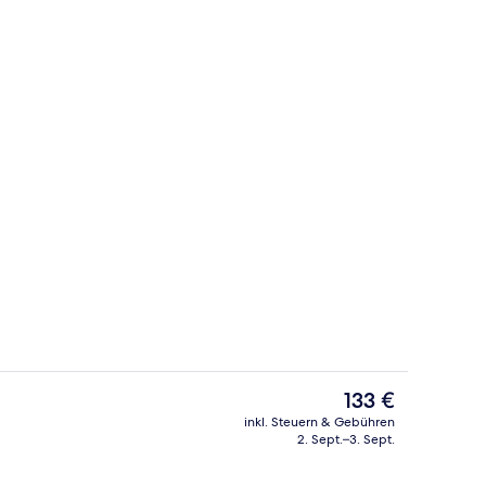
s
Unterkunftsgelände
Der
133 €
aktuelle
inkl. Steuern & Gebühren
Preis
2. Sept.–3. Sept.
 Schlafzimmer, Balkon, Gartenblick | Innenbereich
Apartment, 3 Schlafzimmer, Balkon, G
beträgt
133 €.