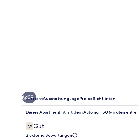
Apartments
39+
Übersicht
Ausstattung
Lage
Preise
Richtlinien
Dieses Apartment ist mit dem Auto nur 150 Minuten entfer
Bewertungen
Gut
7,6
7,6 von 10.
2 externe Bewertungen