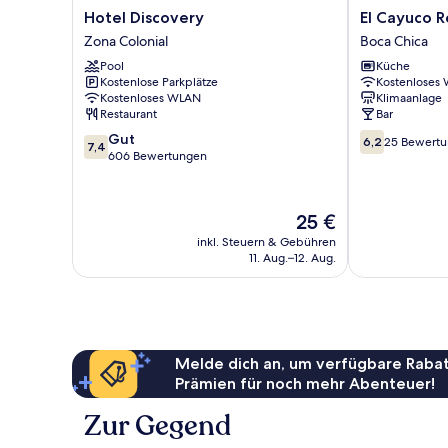
Hotel
El
Hotel Discovery
El Cayuco R
Discovery
Cayuco
Zona Colonial
Boca Chica
Zona
Restaurant
Pool
Küche
Colonial
apart
Kostenlose Parkplätze
Kostenloses
Hotel
Kostenloses WLAN
Klimaanlage
Boca
Restaurant
Bar
Chica
7.4
6.2
Gut
6,2
25 Bewert
7,4
von
von
606 Bewertungen
10,
10,
Gut,
25
606
Bewertungen
Der
25 €
Bewertungen
Preis
inkl. Steuern & Gebühren
beträgt
11. Aug.–12. Aug.
25 €
Melde dich an, um verfügbare Rabat
Prämien für noch mehr Abenteuer!
Zur Gegend