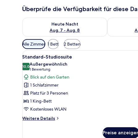
Überprüfe die Verfügbarkeit für diese D
Überprüfe die Verfügbarkeit für heute Nacht, Aug. 7
Überprüfe die
Heute Nacht
Aug. 7 - Aug. 8
A
Verfügbare
Alle Zimmer
1 Bett
2 Betten
Filter
Alle
Ein modernes Hotelzimmer mit 
für
8
Standard-Studiosuite
Fotos
Zimmer
Außergewöhnlich
für
10,0
10,0 von 10
(1
1 Bewertung
Standard-
Bewertung)
Blick auf den Garten
Studiosuite
1 Schlafzimmer
anzeigen
Platz für 3 Personen
1 King-Bett
Kostenloses WLAN
Weitere
Weitere Details
Details
für
Preise anzeige
Standard-