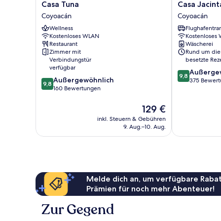
Casa
Casa
Casa Tuna
Casa Jacin
Tuna
Jacinta
Coyoacán
Coyoacán
Coyoacán
Guest
Wellness
Flughafentra
House
Kostenloses WLAN
Kostenloses
Coyoacán
Restaurant
Wäscherei
Zimmer mit
Rund um die
Verbindungstür
besetzte Rez
verfügbar
9.8
Außerge
9,8
9.8
Außergewöhnlich
von
375 Bewer
9,8
von
160 Bewertungen
10,
10,
Außergewöhnl
Außergewöhnlich,
Der
375
129 €
160
Preis
Bewertungen
inkl. Steuern & Gebühren
Bewertungen
beträgt
9. Aug.–10. Aug.
129 €
Melde dich an, um verfügbare Rabat
Prämien für noch mehr Abenteuer!
Zur Gegend