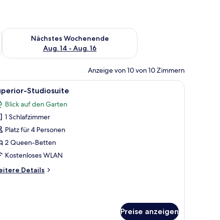
es Wochenende, Aug. 7 - Aug. 9.
Überprüfe die Verfügbarkeit für nächstes Wochenende, Aug. 1
Nächstes Wochenende
Aug. 14 - Aug. 16
Anzeige von 10 von 10 Zimmern
n der Wand und einem Fenster mit Blick auf Grünflächen.
immer mit Bett, Nachttischen, einer Bank und einem Fenster mit Vorhängen.
le
Ein Hotelzimmer mit zwei Betten, einer Wan
7
perior-Studiosuite
otos
Blick auf den Garten
ür
1 Schlafzimmer
uperior-
tudiosuite
Platz für 4 Personen
nzeigen
2 Queen-Betten
Kostenloses WLAN
itere
itere Details
tails
r
perior-
udiosuite
Preise anzeigen