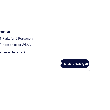
immer
Platz für 5 Personen
Kostenloses WLAN
itere
itere Details
tails
r
Preise anzeigen
immer