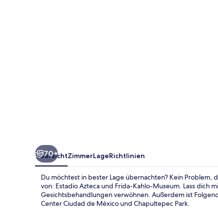
Alebrije
70+
Übersicht
Zimmer
Lage
Richtlinien
Du möchtest in bester Lage übernachten? Kein Problem, de
von: Estadio Azteca und Frida-Kahlo-Museum. Lass dich
Gesichtsbehandlungen verwöhnen. Außerdem ist Folgende
Center Ciudad de México und Chapultepec Park.