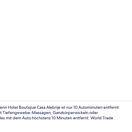
Kaffee und/
nn Hotel Boutique Casa Alebrije ist nur 10 Autominuten entfernt
 mit Tiefengewebe-Massagen, Ganzkörperwickeln oder
s mit dem Auto höchstens 10 Minuten entfernt: World Trade
Restaurant