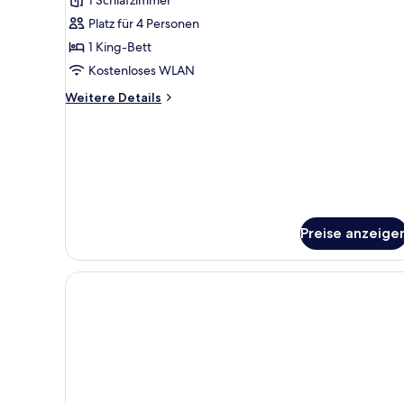
anzeigen
Platz für 4 Personen
1 King-Bett
Kostenloses WLAN
Weitere
Weitere Details
Details
für
Business-
Studiosuite
Preise anzeige