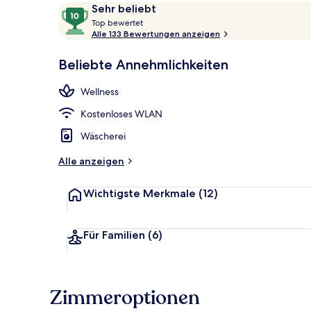
Bewertungen
10
Sehr beliebt
T
von
Top bewertet
o
Alle 133 Bewertungen anzeigen
10,
p
Sehr
Außen-Whirl
Beliebte Annehmlichkeiten
beliebt
b
e
Wellness
w
e
Kostenloses WLAN
r
t
Wäscherei
e
t
Alle anzeigen
Wichtigste Merkmale
(12)
Für Familien
(6)
Zimmeroptionen