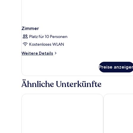
Zimmer
Platz für 10 Personen
Kostenloses WLAN
Weitere
Weitere Details
Details
für
Preise anzeige
Zimmer
Ähnliche Unterkünfte
Casa Tuna
Casa Jacinta