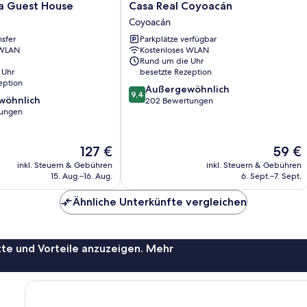
Casa
ta Guest House
Casa Real Coyoacán
Real
Coyoacán
Coyoacán
nsfer
Parkplätze verfügbar
Coyoacán
 WLAN
Kostenloses WLAN
Rund um die Uhr
 Uhr
besetzte Rezeption
eption
9.4
Außergewöhnlich
9,4
wöhnlich
von
202 Bewertungen
tungen
10,
Außergewöhnlich,
ich,
202
Der
Der
127 €
59 €
Bewertungen
Preis
Preis
inkl. Steuern & Gebühren
inkl. Steuern & Gebühren
beträgt
beträgt
15. Aug.–16. Aug.
6. Sept.–7. Sept.
127 €
59 €
Ähnliche Unterkünfte vergleichen
te und Vorteile anzuzeigen. Mehr