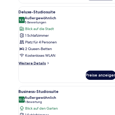
Studiosuite
Alle
Ein Hotelzimmer mit zwei Bett
8
Deluxe-Studiosuite
Fotos
Außergewöhnlich
für
9,6
9,6 von 10
(5
5 Bewertungen
Deluxe-
Bewertungen)
Blick auf die Stadt
Studiosuite
1 Schlafzimmer
anzeigen
Platz für 4 Personen
2 Queen-Betten
Kostenloses WLAN
Weitere
Weitere Details
Details
für
Preise anzeige
Deluxe-
Studiosuite
Alle
Ein ordentlich eingerichtetes
8
Business-Studiosuite
Fotos
Außergewöhnlich
für
10,0
10,0 von 10
(1
1 Bewertung
Business-
Bewertung)
Blick auf den Garten
Studiosuite
1 Schlafzimmer