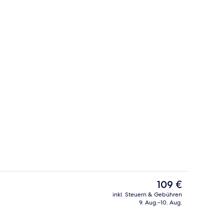
oder Kaffeemaschine
Fassade der Unterkunft
Der
109 €
aktuelle
inkl. Steuern & Gebühren
Preis
9. Aug.–10. Aug.
Superior-Studiosuite | Hochwertige 
beträgt
109 €.