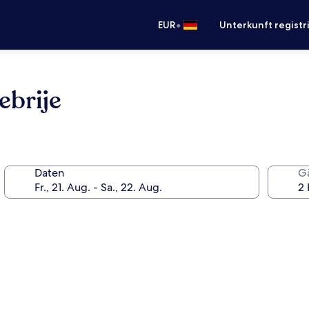
•
EUR
Unterkunft registr
ebrije
Daten
G