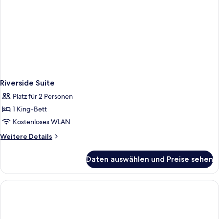
Riverside Suite
Platz für 2 Personen
1 King-Bett
Kostenloses WLAN
Weitere
Weitere Details
Details
für
Daten auswählen und Preise sehen
Riverside
Suite