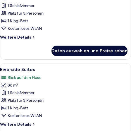
(Big
1 Schlafzimmer
Madame
Platz für 3 Personen
Suites)
1 King-Bett
anzeigen
Kostenloses WLAN
Weitere
Weitere Details
Details
für
Daten auswählen und Preise sehen
Suite
(Big
Madame
Alle
Ein Hotelzimmer mit einem großen Be
17
Suites)
Riverside Suites
Fotos
Blick auf den Fluss
für
86 m²
Riverside
Suites
1 Schlafzimmer
anzeigen
Platz für 3 Personen
1 King-Bett
Kostenloses WLAN
Weitere
Weitere Details
Details