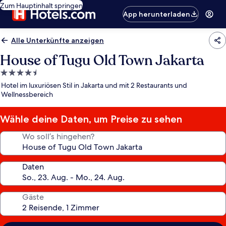
Zum Hauptinhalt springen
App herunterladen
Alle Unterkünfte anzeigen
House of Tugu Old Town Jakarta
4.5-
Sterne-
Hotel im luxuriösen Stil in Jakarta und mit 2 Restaurants und
Unterkunft
Wellnessbereich
Wähle deine Daten, um Preise zu sehen
Wo soll’s hingehen?
Daten
Gäste