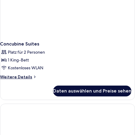
Concubine Suites
Platz für 2 Personen
1 King-Bett
Kostenloses WLAN
Weitere
Weitere Details
Details
für
Daten auswählen und Preise sehen
Concubine
Suites