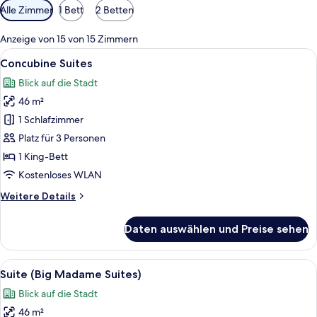
Verfügbare
Alle Zimmer
1 Bett
2 Betten
Filter
für
Anzeige von 15 von 15 Zimmern
Zimmer
Alle
Ein großes Bett mit roter Tagesdecke, 
17
Concubine Suites
Fotos
Blick auf die Stadt
für
46 m²
Concubine
Suites
1 Schlafzimmer
anzeigen
Platz für 3 Personen
1 King-Bett
Kostenloses WLAN
Weitere
Weitere Details
Details
für
Daten auswählen und Preise sehen
Concubine
Suites
Alle
Ein stilvoll eingerichtetes Hotelzimm
14
Suite (Big Madame Suites)
Fotos
Blick auf die Stadt
für
46 m²
Suite