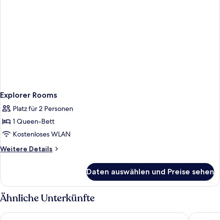
Explorer Rooms
Platz für 2 Personen
1 Queen-Bett
Kostenloses WLAN
Weitere
Weitere Details
Details
für
Daten auswählen und Preise sehen
Explorer
Rooms
Ähnliche Unterkünfte
Oakwood PIK Jakarta
HARRIS H