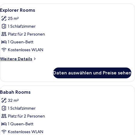
Alle
Ein traditionell eingerichtetes Zimme
12
Explorer Rooms
Fotos
25 m²
für
1 Schlafzimmer
Explorer
Rooms
Platz für 2 Personen
anzeigen
1 Queen-Bett
Kostenloses WLAN
Weitere
Weitere Details
Details
für
Daten auswählen und Preise sehen
Explorer
Rooms
Alle
Ein Hotelzimmer mit Bett, Nachttisch,
15
Babah Rooms
Fotos
32 m²
für
1 Schlafzimmer
Babah
Rooms
Platz für 2 Personen
anzeigen
1 Queen-Bett
Kostenloses WLAN