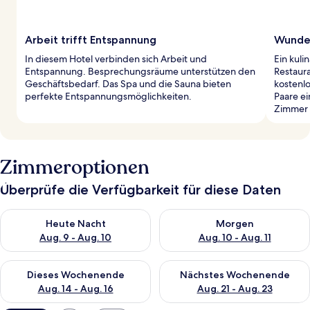
Arbeit trifft Entspannung
Wunder
In diesem Hotel verbinden sich Arbeit und
Ein kuli
Entspannung. Besprechungsräume unterstützen den
Restaura
Geschäftsbedarf. Das Spa und die Sauna bieten
kostenlo
perfekte Entspannungsmöglichkeiten.
Paare e
Zimmer 
Zimmeroptionen
Überprüfe die Verfügbarkeit für diese Daten
Überprüfe die Verfügbarkeit für heute Nacht, Aug. 9 - Aug. 10
Überprüfe die Verfügbarkeit fü
Heute Nacht
Morgen
Aug. 9 - Aug. 10
Aug. 10 - Aug. 11
Überprüfe die Verfügbarkeit für dieses Wochenende, Aug. 14 -
Überprüfe die Verfügbarkeit f
Dieses Wochenende
Nächstes Wochenende
Aug. 14 - Aug. 16
Aug. 21 - Aug. 23