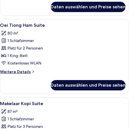
für
Daten auswählen und Preise sehen
Riverside
Suites
Alle
Ein Zimmer mit einem Bett, das unter
12
Oei Tiong Ham Suite
Fotos
80 m²
für
1 Schlafzimmer
Oei
Tiong
Platz für 2 Personen
Ham
1 King-Bett
Suite
Kostenloses WLAN
anzeigen
Weitere
Weitere Details
Details
für
Daten auswählen und Preise sehen
Oei
Tiong
Ham
Alle
Ein Schlafzimmer mit einem großen Be
10
Suite
Makelaar Kopi Suite
Fotos
87 m²
für
1 Schlafzimmer
Makelaar
Kopi
Platz für 3 Personen