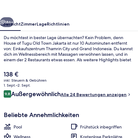
Town
Jakarta
rück
Weiter
186+
Übersicht
Zimmer
Lage
Richtlinien
Du möchtest in bester Lage übernachten? Kein Problem, denn
House of Tugu Old Town Jakarta ist nur 10 Autominuten entfernt
von: Einkaufszentrum Thamrin City und Grand Indonesia. Du kannst
dich im Wellnessbereich mit Massagen verwöhnen lassen, und in
einem der 2 Restaurants etwas essen. Als weitere Highlights bietet
dieses Hotel im luxuriösen Stil 2 Bars/Lounges, einen Außenpool
und eine Terrasse.
Der
138 €
aktuelle
inkl. Steuern & Gebühren
Preis
1. Sept.–2. Sept.
Restaurant
beträgt
Bewertungen
Außergewöhnlich
9,8
Alle 24 Bewertungen anzeigen
138 €.
9,8 von 10.
Beliebte Annehmlichkeiten
Pool
Frühstück inbegriffen
Wellness
Kostenlose Parkplätze