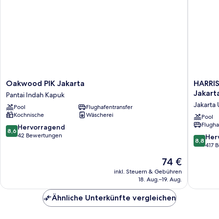
Oakwood
HARRIS
Oakwood PIK Jakarta
HARRIS
PIK
Hotel
Jakart
Pantai Indah Kapuk
Jakarta
&
Jakarta 
Pool
Flughafentransfer
Pantai
Convent
Kochnische
Wäscherei
Indah
Kelapa
Pool
Flugha
Kapuk
Gading
8.6
Hervorragend
8,6
Jakarta
von
42 Bewertungen
8.8
Her
8,8
Jakarta
10,
von
417 
Utara
Hervorragend,
10,
Der
74 €
42
Hervorr
Preis
Bewertungen
417
inkl. Steuern & Gebühren
beträgt
18. Aug.–19. Aug.
Bewert
74 €
Ähnliche Unterkünfte vergleichen