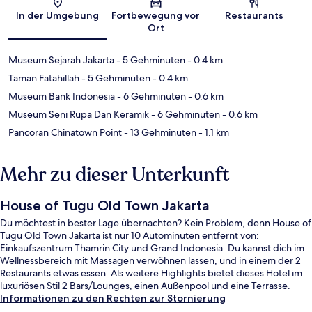
In der Umgebung
Fortbewegung vor
Restaurants
Ort
Museum Sejarah Jakarta
- 5 Gehminuten
- 0.4 km
Taman Fatahillah
- 5 Gehminuten
- 0.4 km
Museum Bank Indonesia
- 6 Gehminuten
- 0.6 km
Museum Seni Rupa Dan Keramik
- 6 Gehminuten
- 0.6 km
Pancoran Chinatown Point
- 13 Gehminuten
- 1.1 km
Mehr zu dieser Unterkunft
House of Tugu Old Town Jakarta
Du möchtest in bester Lage übernachten? Kein Problem, denn House of
Tugu Old Town Jakarta ist nur 10 Autominuten entfernt von:
Einkaufszentrum Thamrin City und Grand Indonesia. Du kannst dich im
Wellnessbereich mit Massagen verwöhnen lassen, und in einem der 2
Restaurants etwas essen. Als weitere Highlights bietet dieses Hotel im
luxuriösen Stil 2 Bars/Lounges, einen Außenpool und eine Terrasse.
Informationen zu den Rechten zur Stornierung