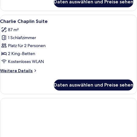
Daten auswählen und Preise sehen
Deluxe-
Innenhof
Suite,
anzeigen
1 King-
Alle
Ein luxuriöses Schlafzimmer mit eine
14
Bett,
Charlie Chaplin Suite
Fotos
Nichtraucher,
87 m²
Blick
für
auf
1 Schlafzimmer
Charlie
den
Chaplin
Platz für 2 Personen
Innenhof
Suite
2 King-Betten
anzeigen
Kostenloses WLAN
Weitere
Weitere Details
Details
für
Daten auswählen und Preise sehen
Charlie
Chaplin
Suite