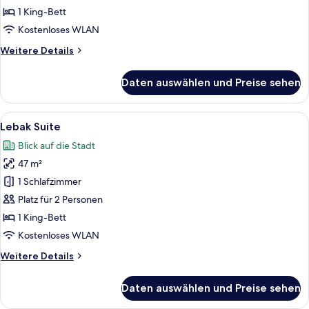
Suite
1 King-Bett
anzeigen
Kostenloses WLAN
Weitere
Weitere Details
Details
für
Daten auswählen und Preise sehen
Makelaar
Kopi
Suite
Alle
Ein Hotelzimmer mit einem großen Bet
10
Lebak Suite
Fotos
Blick auf die Stadt
für
47 m²
Lebak
Suite
1 Schlafzimmer
anzeigen
Platz für 2 Personen
1 King-Bett
Kostenloses WLAN
Weitere
Weitere Details
Details
für
Daten auswählen und Preise sehen
Lebak
Suite