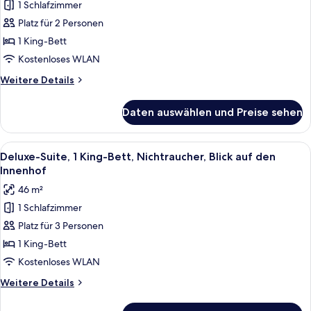
1 Schlafzimmer
Suite
(Residence)
Platz für 2 Personen
anzeigen
1 King-Bett
Kostenloses WLAN
Weitere
Weitere Details
Details
für
Daten auswählen und Preise sehen
Suite
(Residence)
Alle
Ein Hotelzimmer mit einem großen Bett
14
Deluxe-Suite, 1 King-Bett, Nichtraucher, Blick auf den
Fotos
Innenhof
für
46 m²
Deluxe-
1 Schlafzimmer
Suite,
Platz für 3 Personen
1 King-
Bett,
1 King-Bett
Nichtraucher,
Kostenloses WLAN
Blick
Weitere
Weitere Details
auf
Details
den
für