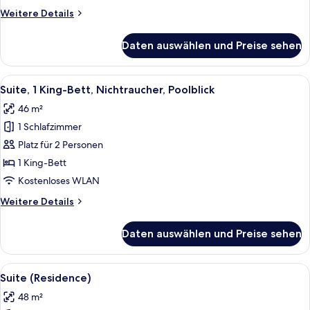
Weitere
Weitere Details
Details
für
Daten auswählen und Preise sehen
Babah
Rooms
Alle
Ein Hotelzimmer mit einem großen, ab
13
Suite, 1 King-Bett, Nichtraucher, Poolblick
Fotos
46 m²
für
1 Schlafzimmer
Suite,
1 King-
Platz für 2 Personen
Bett,
1 King-Bett
Nichtraucher,
Kostenloses WLAN
Poolblick
Weitere
Weitere Details
anzeigen
Details
für
Daten auswählen und Preise sehen
Suite,
1 King-
Bett,
Alle
Ein Hotelzimmer mit einem großen Bett
6
Nichtraucher,
Suite (Residence)
Fotos
Poolblick
48 m²
für