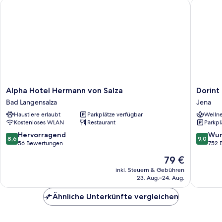
Alpha Hotel Hermann von Salza
Dorint H
Alpha
Dorint
Alpha Hotel Hermann von Salza
Dorint
Hotel
Hotel
Bad Langensalza
Jena
Hermann
Esplana
Haustiere erlaubt
Parkplätze verfügbar
Wellne
von
Jena
Kostenloses WLAN
Restaurant
Parkpl
Salza
Jena
Bad
8.6
9.0
Hervorragend
Wun
8,6
9,0
Langensalza
von
von
56 Bewertungen
752 
10,
10,
Der
79 €
Hervorragend,
Wunder
Preis
56
752
inkl. Steuern & Gebühren
beträgt
23. Aug.–24. Aug.
Bewertungen
Bewert
79 €
Ähnliche Unterkünfte vergleichen