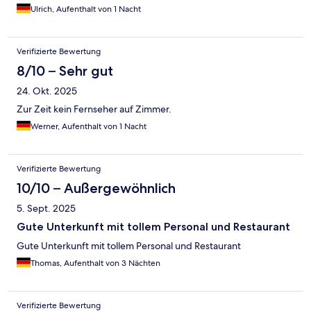
Beschreibung sollte auch erwähnt sein, dass das Restaurant
Ulrich, Aufenthalt von 1 Nacht
Dienstags Ruhetag hat. Service und Empfang sehr freundlich.
Falls ich wieder mal in der Gegend bin, werde ich aber dort
wieder buchen.
Verifizierte Bewertung
8/10 – Sehr gut
24. Okt. 2025
Zur Zeit kein Fernseher auf Zimmer.
Werner, Aufenthalt von 1 Nacht
Verifizierte Bewertung
10/10 – Außergewöhnlich
5. Sept. 2025
Gute Unterkunft mit tollem Personal und Restaurant
Gute Unterkunft mit tollem Personal und Restaurant
Thomas, Aufenthalt von 3 Nächten
Verifizierte Bewertung