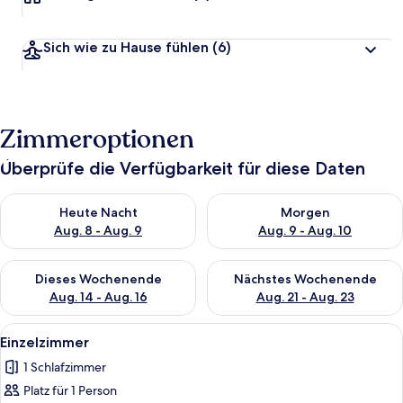
Sich wie zu Hause fühlen
(6)
Zimmeroptionen
Überprüfe die Verfügbarkeit für diese Daten
Überprüfe die Verfügbarkeit für heute Nacht, Aug. 8 - Aug. 9.
Überprüfe die Verfügbarkeit f
Heute Nacht
Morgen
Aug. 8 - Aug. 9
Aug. 9 - Aug. 10
Überprüfe die Verfügbarkeit für dieses Wochenende, Aug. 14 -
Überprüfe die Verfügbarkeit f
Dieses Wochenende
Nächstes Wochenende
Aug. 14 - Aug. 16
Aug. 21 - Aug. 23
Alle
Ein Schlafzimmer mit Holzbalkendecke
4
Einzelzimmer
Fotos
1 Schlafzimmer
für
Platz für 1 Person
Einzelzimmer