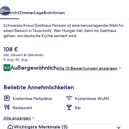
rück
Weiter
16+
Übersicht
Zimmer
Lage
Richtlinien
Schwarzes Kreuz Gasthaus Pension ist eine hervorragende Wahl für
einen Besuch in Teuschnitz. Wer Hunger hat, kann ins Gasthaus
gehen, wo deutsche Küche serviert wird.
Der
108 €
aktuelle
inkl. Steuern & Gebühren
Preis
9. Aug.–10. Aug.
beträgt
Bewertungen
Außergewöhnlich
9,6
Alle 10 Bewertungen anzeigen
108 €.
9,6 von 10.
Restaurant
Beliebte Annehmlichkeiten
Kostenlose Parkplätze
Kostenloses WLAN
Restaurant
Bar
Alle anzeigen
Wichtigste Merkmale
(5)