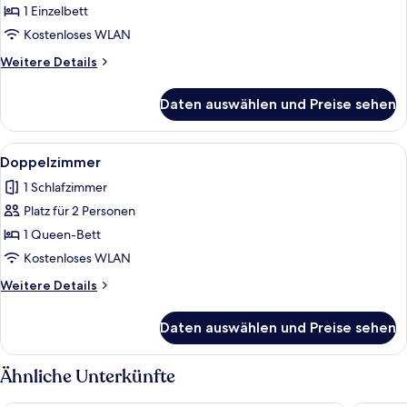
anzeigen
1 Einzelbett
Kostenloses WLAN
Weitere
Weitere Details
Details
für
Daten auswählen und Preise sehen
Einzelzimmer
Alle
Ein Schlafzimmer mit Holzwänden, eine
6
Doppelzimmer
Fotos
1 Schlafzimmer
für
Platz für 2 Personen
Doppelzimmer
anzeigen
1 Queen-Bett
Kostenloses WLAN
Weitere
Weitere Details
Details
für
Daten auswählen und Preise sehen
Doppelzimmer
Ähnliche Unterkünfte