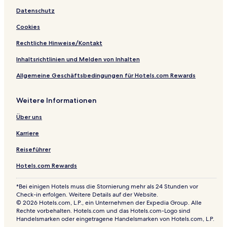
n
a
S
Datenschutz
y
a
R
u
Cookies
e
n
s
a
Rechtliche Hinweise/Kontakt
i
d
Inhaltsrichtlinien und Melden von Inhalten
e
Allgemeine Geschäftsbedingungen für Hotels.com Rewards
n
c
e
Weitere Informationen
Über uns
Karriere
Reiseführer
Hotels.com Rewards
*Bei einigen Hotels muss die Stornierung mehr als 24 Stunden vor
Check-in erfolgen. Weitere Details auf der Website.
© 2026 Hotels.com, L.P., ein Unternehmen der Expedia Group. Alle
Rechte vorbehalten. Hotels.com und das Hotels.com-Logo sind
Handelsmarken oder eingetragene Handelsmarken von Hotels.com, L.P.