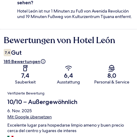
sehen?
Hotel León ist nur 1 Minuten zu Fuß von Avenida Revolución
und 19 Minuten Fußweg von Kulturzentrum Tijuana entfernt.
Bewertungen von Hotel León
Bewertungen
Gut
7,4
185 Bewertungen
7,4
6,4
8,0
Sauberkeit
Ausstattung
Personal & Service
Bewertungen
Verifizierte Bewertung
10/10 – Außergewöhnlich
6. Nov. 2025
Mit Google übersetzen
Excelente lugar para hospedarse limpio ameno y buen precio
cerca del centro y lugares de interes