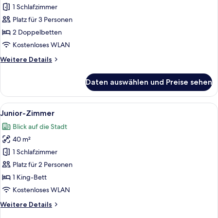
1 Schlafzimmer
Doppelzimmer,
2 Doppelbetten
Platz für 3 Personen
anzeigen
2 Doppelbetten
Kostenloses WLAN
Weitere
Weitere Details
Details
für
Daten auswählen und Preise sehen
Doppelzimmer,
2 Doppelbetten
Alle
Ein Hotelzimmer mit einem Bett, einem
4
Junior-Zimmer
Fotos
Blick auf die Stadt
für
40 m²
Junior-
Zimmer
1 Schlafzimmer
anzeigen
Platz für 2 Personen
1 King-Bett
Kostenloses WLAN
Weitere
Weitere Details
Details