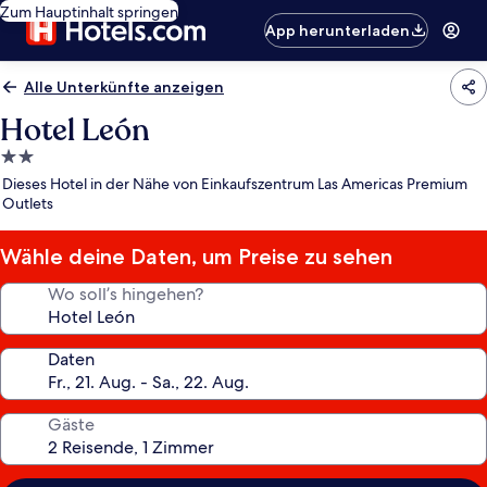
Zum Hauptinhalt springen
App herunterladen
Alle Unterkünfte anzeigen
Hotel León
2.0-
Sterne-
Dieses Hotel in der Nähe von Einkaufszentrum Las Americas Premium
Unterkunft
Outlets
Wähle deine Daten, um Preise zu sehen
Wo soll’s hingehen?
Daten
Gäste