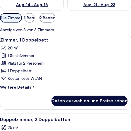
Aug. 14 - Aug. 16
Aug. 21 - Aug. 23
Verfügbare
Alle Zimmer
1 Bett
2 Betten
Filter
für
Anzeige von 3 von 3 Zimmern
Zimmer
Alle
Zimmer, 1 Doppelbett | Verdunkelung
5
Zimmer, 1 Doppelbett
Fotos
20 m²
für
1 Schlafzimmer
Zimmer,
1
Platz für 2 Personen
Doppelbett
1 Doppelbett
anzeigen
Kostenloses WLAN
Weitere
Weitere Details
Details
für
Daten auswählen und Preise sehen
Zimmer,
1
Doppelbett
Alle
Ein Hotelzimmer mit zwei Betten, eine
2
Doppelzimmer, 2 Doppelbetten
Fotos
25 m²
für