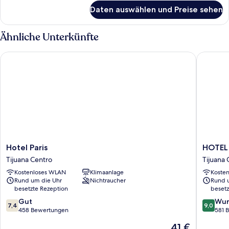
für
Daten auswählen und Preise sehen
Junior-
Zimmer
Ähnliche Unterkünfte
Hotel Paris
HOTEL K
Hotel
HOTEL
Hotel Paris
HOTEL
Paris
KAYE8
Tijuana Centro
Tijuana 
Tijuana
Tijuana
Kostenloses WLAN
Klimaanlage
Koste
Centro
Centro
Rund um die Uhr
Nichtraucher
Rund 
besetzte Rezeption
besetz
7.4
9.0
Gut
Wun
7,4
9,0
von
von
458 Bewertungen
581 
10,
10,
Der
41 €
Gut,
Wunder