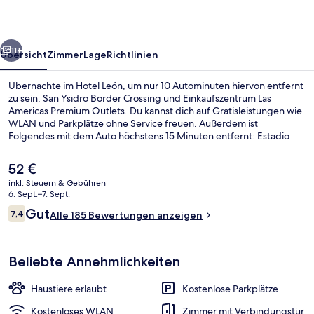
rück
Weiter
11+
Übersicht
Zimmer
Lage
Richtlinien
Übernachte im Hotel León, um nur 10 Autominuten hiervon entfernt
zu sein: San Ysidro Border Crossing und Einkaufszentrum Las
Americas Premium Outlets. Du kannst dich auf Gratisleistungen wie
WLAN und Parkplätze ohne Service freuen. Außerdem ist
Folgendes mit dem Auto höchstens 15 Minuten entfernt: Estadio
Caliente und Amerikanisches Generalkonsulat von Tijuana.
Der
52 €
aktuelle
inkl. Steuern & Gebühren
Preis
6. Sept.–7. Sept.
Junior-Zimmer | Verdunkelungsvorhä
beträgt
Bewertungen
Gut
7,4
Alle 185 Bewertungen anzeigen
52 €.
7,4 von 10.
Beliebte Annehmlichkeiten
Haustiere erlaubt
Kostenlose Parkplätze
Kostenloses WLAN
Zimmer mit Verbindungstür