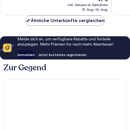
Preis
458
581
inkl. Steuern & Gebühren
beträgt
15. Aug.–16. Aug.
Bewertungen
Bewert
41 €
Ähnliche Unterkünfte vergleichen
Melde dich an, um verfügbare Rabatte und Vorteile
anzuzeigen. Mehr Prämien für noch mehr Abenteuer!
Anmelden
Jetzt kostenlos registrieren
Zur Gegend