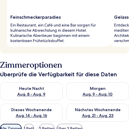
Feinschmeckerparadies
Gelass
Ein Restaurant, ein Café und eine Bar sorgen für
Entdeck
kulinarische Abwechslung in diesem Hotel.
mediterr
Kulinarische Abenteuer beginnen mit einem
Architek
kostenlosen Frühstücksbuffet.
verschm
Zimmeroptionen
Überprüfe die Verfügbarkeit für diese Daten
Überprüfe die Verfügbarkeit für heute Nacht, Aug. 8 - Aug. 9.
Überprüfe die Verfügbarkeit f
Heute Nacht
Morgen
Aug. 8 - Aug. 9
Aug. 9 - Aug. 10
Überprüfe die Verfügbarkeit für dieses Wochenende, Aug. 14 -
Überprüfe die Verfügbarkeit f
Dieses Wochenende
Nächstes Wochenende
Aug. 14 - Aug. 16
Aug. 21 - Aug. 23
Verfügbare
Alle Zimmer
1 Bett
2 Betten
Über 3 Betten