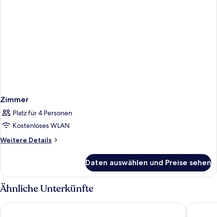
Zimmer
Platz für 4 Personen
Kostenloses WLAN
Weitere
Weitere Details
Details
für
Daten auswählen und Preise sehen
Zimmer
Ähnliche Unterkünfte
Mare Blue Hotel
Petra Mar