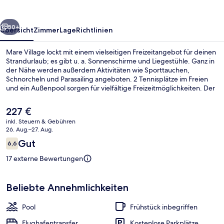
rück
Weiter
50+
Übersicht
Zimmer
Lage
Richtlinien
Mare Village lockt mit einem vielseitigen Freizeitangebot für deinen
Strandurlaub; es gibt u. a. Sonnenschirme und Liegestühle. Ganz in
der Nähe werden außerdem Aktivitäten wie Sporttauchen,
Schnorcheln und Parasailing angeboten. 2 Tennisplätze im Freien
und ein Außenpool sorgen für vielfältige Freizeitmöglichkeiten. Der
Coffeeshop eignet sich prima, wenn du einen Happen essen
möchtest. Dank Bar gibt es aber auch eine gemütliche Lokalität für
Der
227 €
das ein oder andere kühle Getränk. Als weitere Highlights bietet
aktuelle
inkl. Steuern & Gebühren
dieses Hotel mit All-inclusive-Leistungen eine Poolbar, ein
Preis
26. Aug.–27. Aug.
Kinderbecken und eine Snackbar.
In Strandnähe, schwarzer Sandstrand,
beträgt
Bewertungen
Gut
6,6
227 €.
6,6 von 10.
17 externe Bewertungen
Beliebte Annehmlichkeiten
Pool
Frühstück inbegriffen
Flughafentransfer
Kostenlose Parkplätze