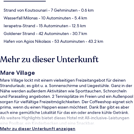
Strand von Koutsounari
- 7 Gehminuten
- 0.6 km
Wasserfall Milonas
- 10 Autominuten
- 5.4 km
Ierapetra-Strand
- 15 Autominuten
- 12.5 km
Goldener Strand
- 42 Autominuten
- 30.7 km
Hafen von Agios Nikolaos
- 53 Autominuten
- 43.2 km
Mehr zu dieser Unterkunft
Mare Village
Mare Village lockt mit einem vielseitigen Freizeitangebot für deinen
Strandurlaub; es gibt u. a. Sonnenschirme und Liegestühle. Ganz in der
Nähe werden außerdem Aktivitäten wie Sporttauchen, Schnorcheln
und Parasailing angeboten. 2 Tennisplätze im Freien und ein Außenpool
sorgen für vielfältige Freizeitmöglichkeiten. Der Coffeeshop eignet sich
prima, wenn du einen Happen essen möchtest. Dank Bar gibt es aber
auch eine gemütliche Lokalität für das ein oder andere kühle Getränk.
Als weitere Highlights bietet dieses Hotel mit All-inclusive-Leistungen
eine Poolbar, ein Kinderbecken und eine Snackbar.
Mehr zu dieser Unterkunft anzeigen