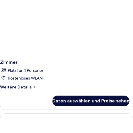
Zimmer
Platz für 4 Personen
Kostenloses WLAN
Weitere
Weitere Details
Details
für
Daten auswählen und Preise sehen
Zimmer