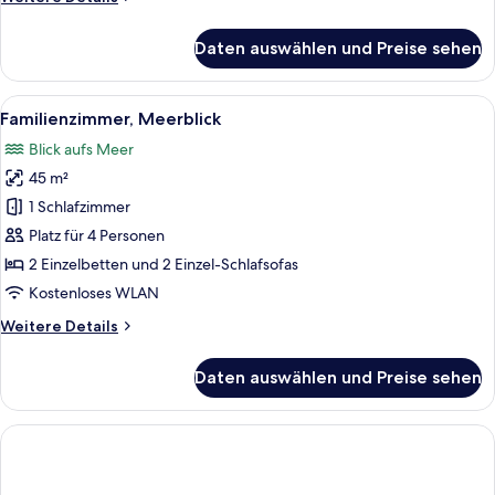
Details
für
Daten auswählen und Preise sehen
Familienzimmer,
Gartenblick
Alle
Ein Hotelzimmer mit Bett, Schreibtisc
13
Familienzimmer, Meerblick
Fotos
Blick aufs Meer
für
45 m²
Familienzimmer,
Meerblick
1 Schlafzimmer
anzeigen
Platz für 4 Personen
2 Einzelbetten und 2 Einzel-Schlafsofas
Kostenloses WLAN
Weitere
Weitere Details
Details
für
Daten auswählen und Preise sehen
Familienzimmer,
Meerblick