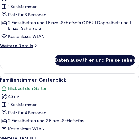
Gartenblick
1 Schlafzimmer
anzeigen
Platz für 3 Personen
2 Einzelbetten und 1 Einzel-Schlafsofa ODER 1 Doppelbett und 1
Einzel-Schlafsofa
Kostenloses WLAN
Weitere
Weitere Details
Details
für
Daten auswählen und Preise sehen
Doppelzimmer,
Gartenblick
Alle
Ein Hotelzimmer mit Bett, Schreibtisch,
10
Familienzimmer, Gartenblick
Fotos
Blick auf den Garten
für
45 m²
Familienzimmer,
Gartenblick
1 Schlafzimmer
anzeigen
Platz für 4 Personen
2 Einzelbetten und 2 Einzel-Schlafsofas
Kostenloses WLAN
Weitere
Weitere Details