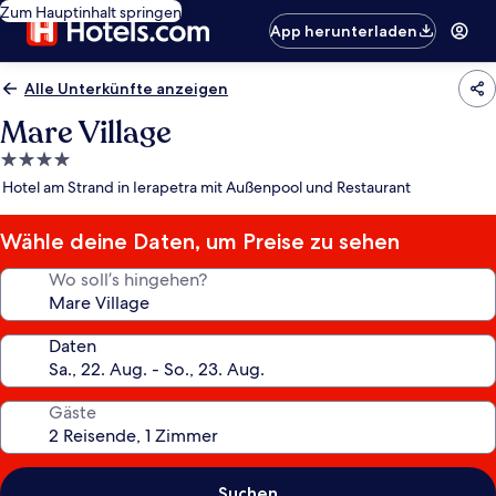
Zum Hauptinhalt springen
App herunterladen
Alle Unterkünfte anzeigen
Mare Village
4.0-
Sterne-
Hotel am Strand in Ierapetra mit Außenpool und Restaurant
Unterkunft
Wähle deine Daten, um Preise zu sehen
Wo soll’s hingehen?
Daten
Gäste
Suchen