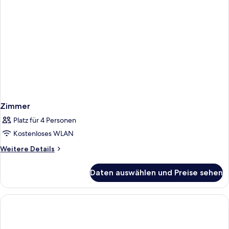
Zimmer
Platz für 4 Personen
Kostenloses WLAN
Weitere
Weitere Details
Details
für
Daten auswählen und Preise sehen
Zimmer