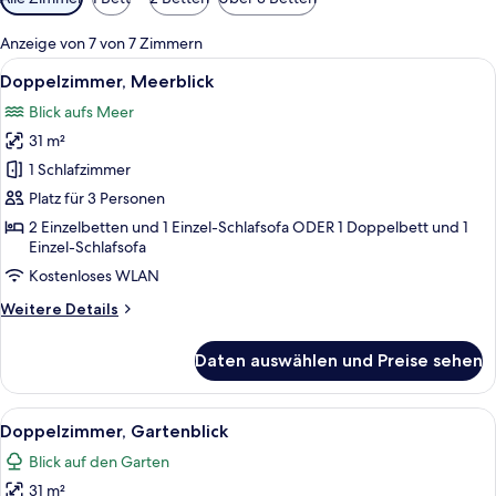
Filter
für
Anzeige von 7 von 7 Zimmern
Zimmer
Alle
Ein Hotelzimmer mit Bett, Schreibtisc
8
Doppelzimmer, Meerblick
Fotos
Blick aufs Meer
für
31 m²
Doppelzimmer,
Meerblick
1 Schlafzimmer
anzeigen
Platz für 3 Personen
2 Einzelbetten und 1 Einzel-Schlafsofa ODER 1 Doppelbett und 1
Einzel-Schlafsofa
Kostenloses WLAN
Weitere
Weitere Details
Details
für
Daten auswählen und Preise sehen
Doppelzimmer,
Meerblick
Alle
Ein modernes Hotelzimmer mit einem gr
9
Doppelzimmer, Gartenblick
Fotos
Blick auf den Garten
für
31 m²
Doppelzimmer,