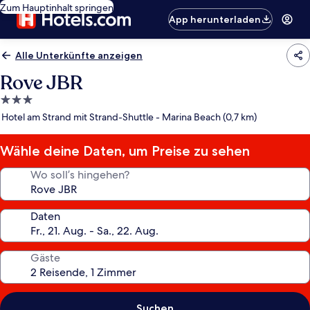
Zum Hauptinhalt springen
App herunterladen
Alle Unterkünfte anzeigen
Rove JBR
3.0-
Sterne-
Hotel am Strand mit Strand-Shuttle - Marina Beach (0,7 km)
Unterkunft
Wähle deine Daten, um Preise zu sehen
Wo soll’s hingehen?
Daten
Gäste
Suchen