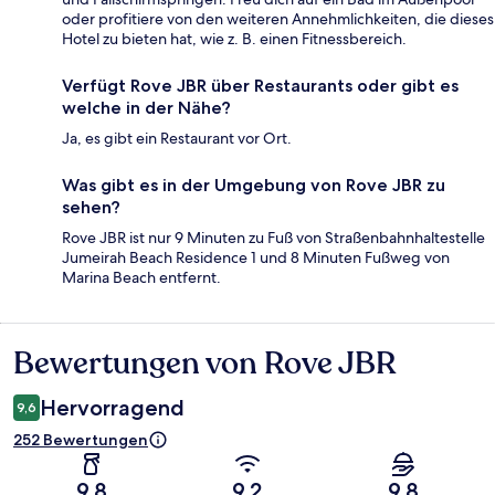
oder profitiere von den weiteren Annehmlichkeiten, die dieses
Hotel zu bieten hat, wie z. B. einen Fitnessbereich.
Verfügt Rove JBR über Restaurants oder gibt es
welche in der Nähe?
Ja, es gibt ein Restaurant vor Ort.
Was gibt es in der Umgebung von Rove JBR zu
sehen?
Rove JBR ist nur 9 Minuten zu Fuß von Straßenbahnhaltestelle
Jumeirah Beach Residence 1 und 8 Minuten Fußweg von
Marina Beach entfernt.
Bewertungen von Rove JBR
Bewertungen
Hervorragend
9,6
252 Bewertungen
9,8
9,2
9,8