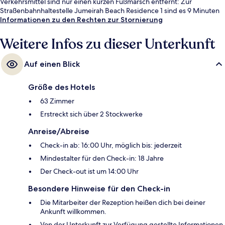
Verkehrsmittel sind nur einen kurzen Fußmarsch entfernt: Zur
Straßenbahnhaltestelle Jumeirah Beach Residence 1 sind es 9 Minuten
und zur Straßenbahnhaltestelle Jumeirah Beach Residence 2 11
Informationen zu den Rechten zur Stornierung
Minuten.
Weitere Infos zu dieser Unterkunft
Auf einen Blick
Größe des Hotels
63 Zimmer
Erstreckt sich über 2 Stockwerke
Anreise/Abreise
Check-in ab: 16:00 Uhr, möglich bis: jederzeit
Mindestalter für den Check-in: 18 Jahre
Der Check-out ist um 14:00 Uhr
Besondere Hinweise für den Check-in
Die Mitarbeiter der Rezeption heißen dich bei deiner
Ankunft willkommen.
Von der Unterkunft zur Verfügung gestellte Informationen