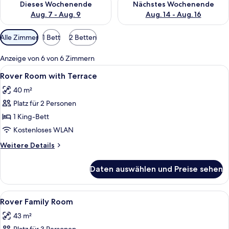
Dieses Wochenende
Nächstes Wochenende
Aug. 7 - Aug. 9
Aug. 14 - Aug. 16
Verfügbare
Alle Zimmer
1 Bett
2 Betten
Filter
für
Anzeige von 6 von 6 Zimmern
Zimmer
Alle
Ein modernes Hotelzimmer mit einem g
5
Rover Room with Terrace
Fotos
40 m²
für
Platz für 2 Personen
Rover
Room
1 King-Bett
with
Kostenloses WLAN
Terrace
Weitere
Weitere Details
anzeigen
Details
für
Daten auswählen und Preise sehen
Rover
Room
with
Alle
Ein modernes Hotelzimmer mit einem gro
5
Terrace
Rover Family Room
Fotos
43 m²
für