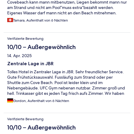
Covebeach kann mann mitbenutzen, Liegen bekommt mann nur
am Strand und nicht am Pool“muss extra“bezahlt werden.
Eigenes Wasser darf mann nicht an den Beach mitnehmen.
Mein Fazit ist das ich das Rove JBR weiterempfehlen kann.👍
Tamara, Aufenthalt von 6 Nächten
Vielen Dank für den erholsamen Urlaub.
Verifizierte Bewertung
10/10 – Außergewöhnlich
14. Apr. 2025
Zentrale Lage in JBR
Tolles Hotel in Zentraler Lage in JBR. Sehr freundlicher Service.
Gute Frühstücksauswahl. Fussläufig zum Strand oder per
Shuttle zum Cove Beach. Pool ist leider klein und im
Nebengebäude. UFC Gym nebenan nutzbar. Zimmer groß und
hell. Trinkasser gibt es jeden Tag frisch aufs Zimmer. Wir haben
uns sehr wohlgefühlt
Gordon, Aufenthalt von 6 Nächten
Verifizierte Bewertung
10/10 – Außergewöhnlich