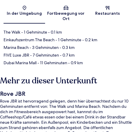
Karte
In der Umgebung
Fortbewegung vor
Restaurants
Ort
The Walk
- 1 Gehminute
- 0.1 km
Einkaufszentrum The Beach
- 1 Gehminute
- 0.2 km
Marina Beach
- 3 Gehminuten
- 0.3 km
FIVE Luxe JBR
- 7 Gehminuten
- 0.7 km
Dubai Marina Mall
- 11 Gehminuten
- 0.9 km
Mehr zu dieser Unterkunft
Rove JBR
Rove JBR ist hervorragend gelegen, denn hier übernachtest du nur 10
Gehminuten entfernt von: The Walk und Marina Beach. Nachdem du
dich im Fitnessbereich ausgepowert hast, kannnst du im
Coffeeshop/Café etwas essen oder bei einem Drink in der Strandbar
neue Kräfte sammeln. Ein Außenpool, ein Kinderbecken und ein Shuttle
zum Strand gehören ebenfalls zum Angebot. Die öffentlichen