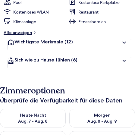
w
Pool
Kostenlose Parkplätze
e
r
Kostenloses WLAN
Restaurant
t
Klimaanlage
Fitnessbereich
e
t
Alle anzeigen
Wichtigste Merkmale
(12)
Sich wie zu Hause fühlen
(6)
Zimmeroptionen
Überprüfe die Verfügbarkeit für diese Daten
Überprüfe die Verfügbarkeit für heute Nacht, Aug. 7 - Aug. 8.
Überprüfe die Verfügbarkeit f
Heute Nacht
Morgen
Aug. 7 - Aug. 8
Aug. 8 - Aug. 9
Überprüfe die Verfügbarkeit für dieses Wochenende, Aug. 7 - 
Überprüfe die Verfügbarkeit f