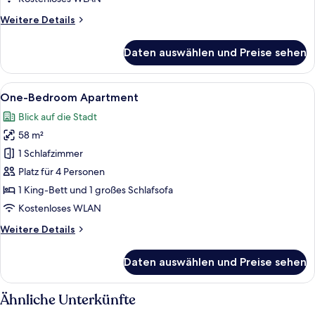
Weitere
Weitere Details
Details
für
Daten auswählen und Preise sehen
Familienstudio
Alle
Ein modernes Wohnzimmer mit einer C
7
One-Bedroom Apartment
Fotos
Blick auf die Stadt
für
58 m²
One-
Bedroom
1 Schlafzimmer
Apartment
Platz für 4 Personen
anzeigen
1 King-Bett und 1 großes Schlafsofa
Kostenloses WLAN
Weitere
Weitere Details
Details
für
Daten auswählen und Preise sehen
One-
Bedroom
Apartment
Ähnliche Unterkünfte