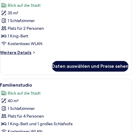
Fotos
Blick auf die Stadt
für
35 m²
Studio
anzeigen
1 Schlafzimmer
Platz für 2 Personen
1 King-Bett
Kostenloses WLAN
Weitere
Weitere Details
Details
für
Daten auswählen und Preise sehen
Studio
Alle
Ein modernes Hotelzimmer mit einem g
5
Familienstudio
Fotos
Blick auf die Stadt
für
40 m²
Familienstudio
anzeigen
1 Schlafzimmer
Platz für 4 Personen
1 King-Bett und 1 großes Schlafsofa
Kostenloses WLAN