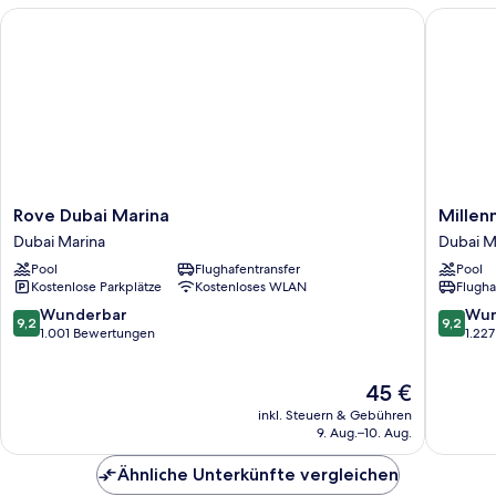
Rove Dubai Marina
Millenni
Rove
Millenn
Rove Dubai Marina
Millen
Dubai
Place
Dubai Marina
Dubai M
Marina
Marina
Pool
Flughafentransfer
Pool
Dubai
Dubai
Kostenlose Parkplätze
Kostenloses WLAN
Flugha
Marina
Marina
9.2
9.2
Wunderbar
Wun
9,2
9,2
von
von
1.001 Bewertungen
1.22
10,
10,
Wunderbar,
Wunder
Der
45 €
1.001
1.227
Preis
Bewertungen
Bewert
inkl. Steuern & Gebühren
beträgt
9. Aug.–10. Aug.
45 €
Ähnliche Unterkünfte vergleichen