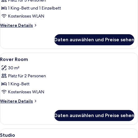
Platz für 3 Personen
Rover
Family
1 King-Bett und 1 Einzelbett
Room
Kostenloses WLAN
anzeigen
Weitere
Weitere Details
Details
für
Daten auswählen und Preise sehen
Rover
Family
Room
Alle
Ein modernes Hotelzimmer mit einem g
4
Rover Room
Fotos
30 m²
für
Platz für 2 Personen
Rover
Room
1 King-Bett
anzeigen
Kostenloses WLAN
Weitere
Weitere Details
Details
für
Daten auswählen und Preise sehen
Rover
Room
Alle
Ein modernes Hotelzimmer mit Bett, S
5
Studio