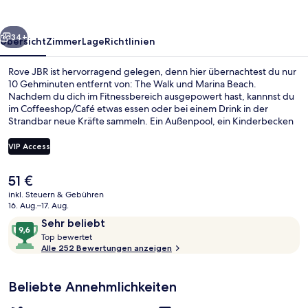
rück
Weiter
34+
Übersicht
Zimmer
Lage
Richtlinien
Rove JBR ist hervorragend gelegen, denn hier übernachtest du nur
10 Gehminuten entfernt von: The Walk und Marina Beach.
Nachdem du dich im Fitnessbereich ausgepowert hast, kannnst du
im Coffeeshop/Café etwas essen oder bei einem Drink in der
Strandbar neue Kräfte sammeln. Ein Außenpool, ein Kinderbecken
und ein Shuttle zum Strand gehören ebenfalls zum Angebot. Die
öffentlichen Verkehrsmittel sind nur einen kurzen Fußmarsch
VIP Access
entfernt: Zur Straßenbahnhaltestelle Jumeirah Beach Residence 1
sind es 9 Minuten und zur Straßenbahnhaltestelle Jumeirah Beach
Der
51 €
Residence 2 11 Minuten.
Fassade der Unterkunft
aktuelle
inkl. Steuern & Gebühren
Preis
16. Aug.–17. Aug.
beträgt
Bewertungen
9,6
Sehr beliebt
51 €.
T
von
Top bewertet
o
Alle 252 Bewertungen anzeigen
10,
p
Sehr
beliebt
Beliebte Annehmlichkeiten
b
e