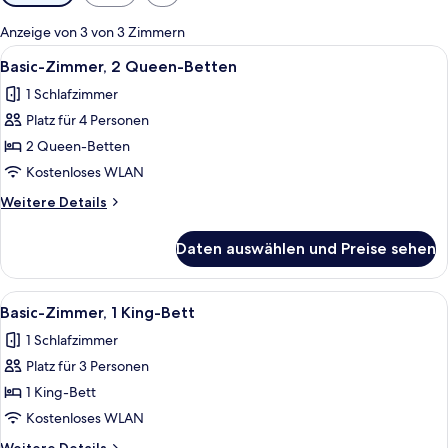
Filter
für
Anzeige von 3 von 3 Zimmern
Zimmer
Alle
Basic-Zimmer, 2 Queen-Betten | Kost
2
Basic-Zimmer, 2 Queen-Betten
Fotos
1 Schlafzimmer
für
Platz für 4 Personen
Basic-
Zimmer,
2 Queen-Betten
2 Queen-
Kostenloses WLAN
Betten
Weitere
Weitere Details
anzeigen
Details
für
Daten auswählen und Preise sehen
Basic-
Zimmer,
2 Queen-
Alle
Ein Hotelzimmer mit einem Bett, eine
2
Betten
Basic-Zimmer, 1 King-Bett
Fotos
1 Schlafzimmer
für
Platz für 3 Personen
Basic-
Zimmer,
1 King-Bett
1 King-
Kostenloses WLAN
Bett
Weitere