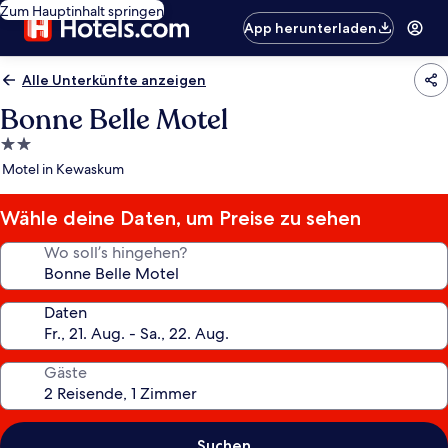
Zum Hauptinhalt springen
App herunterladen
Alle Unterkünfte anzeigen
Bonne Belle Motel
2.0-
Sterne-
Motel in Kewaskum
Unterkunft
Wähle deine Daten, um Preise zu sehen
Wo soll’s hingehen?
Daten
Gäste
Suchen