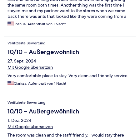
the same room both times. Another thing was the first time I
stayed me and my partner went to the stores when we came
back there was ants that looked like they were coming from a
corner of the wall we thought this was a one time thing until it
Joshua, Aufenthalt von 1 Nacht
happened the second time there
Verifizierte Bewertung
10/10 – Außergewöhnlich
27. Sept. 2024
Mit Google übersetzen
Very comfortable place to stay. Very clean and friendly service.
Clarissa, Aufenthalt von 1 Nacht
Verifizierte Bewertung
10/10 – Außergewöhnlich
1. Dez. 2024
Mit Google übersetzen
The room was clean and the staff friendly. I would stay there