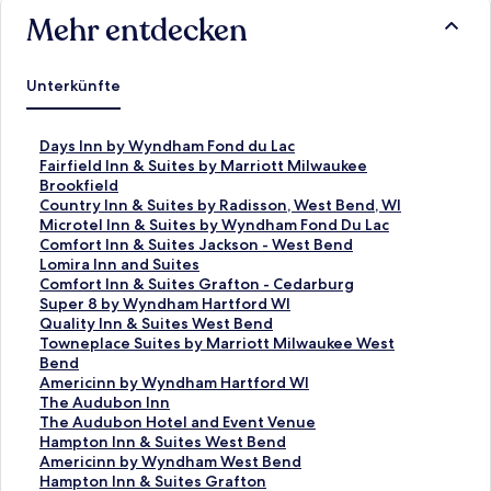
Mehr entdecken
Unterkünfte
L
Days Inn by Wyndham Fond du Lac
i
L
Fairfield Inn & Suites by Marriott Milwaukee
n
i
Brookfield
k
n
L
Country Inn & Suites by Radisson, West Bend, WI
,
k
i
L
Microtel Inn & Suites by Wyndham Fond Du Lac
d
,
n
i
L
Comfort Inn & Suites Jackson - West Bend
e
d
k
n
i
L
Lomira Inn and Suites
r
e
,
k
n
i
L
Comfort Inn & Suites Grafton - Cedarburg
d
r
d
,
k
n
i
L
Super 8 by Wyndham Hartford WI
i
d
e
d
,
k
n
i
L
Quality Inn & Suites West Bend
e
i
r
e
d
,
k
n
i
L
Towneplace Suites by Marriott Milwaukee West
f
e
d
r
e
d
,
k
n
i
Bend
o
f
i
d
r
e
d
,
k
n
L
Americinn by Wyndham Hartford WI
l
o
e
i
d
r
e
d
,
k
i
L
The Audubon Inn
g
l
f
e
i
d
r
e
d
,
n
i
L
The Audubon Hotel and Event Venue
e
g
o
f
e
i
d
r
e
d
k
n
i
L
Hampton Inn & Suites West Bend
n
e
l
o
f
e
i
d
r
e
,
k
n
i
L
Americinn by Wyndham West Bend
d
n
g
l
o
f
e
i
d
r
d
,
k
n
i
L
Hampton Inn & Suites Grafton