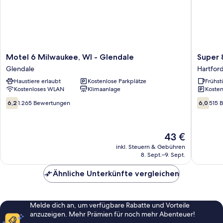
Motel
Super
Motel 6 Milwaukee, WI - Glendale
Super 
6
8
Glendale
Hartfor
Milwaukee,
by
Haustiere erlaubt
Kostenlose Parkplätze
Frühst
WI
Wyndh
Kostenloses WLAN
Klimaanlage
Kosten
-
Hartfor
Glendale
WI
6.2
6.0
6,2
1.265 Bewertungen
6,0
515 
Glendale
Hartfor
von
von
10,
10,
1.265
515
Der
43 €
Bewertungen
Bewert
Preis
inkl. Steuern & Gebühren
beträgt
8. Sept.–9. Sept.
43 €
Ähnliche Unterkünfte vergleichen
Melde dich an, um verfügbare Rabatte und Vorteile
anzuzeigen. Mehr Prämien für noch mehr Abenteuer!