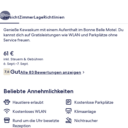
rück
Weiter
10+
Übersicht
Zimmer
Lage
Richtlinien
Genieße Kewaskum mit einem Aufenthalt im Bonne Belle Motel. Du
kannst dich auf Gratisleistungen wie WLAN und Parkplätze ohne
Service freuen.
Der
61 €
aktuelle
inkl. Steuern & Gebühren
Preis
6. Sept.–7. Sept.
beträgt
Bewertungen
Gut
7,6
Alle 83 Bewertungen anzeigen
61 €.
7,6 von 10.
Rezeption
Beliebte Annehmlichkeiten
Haustiere erlaubt
Kostenlose Parkplätze
Kostenloses WLAN
Klimaanlage
Rund um die Uhr besetzte
Nichtraucher
Rezeption