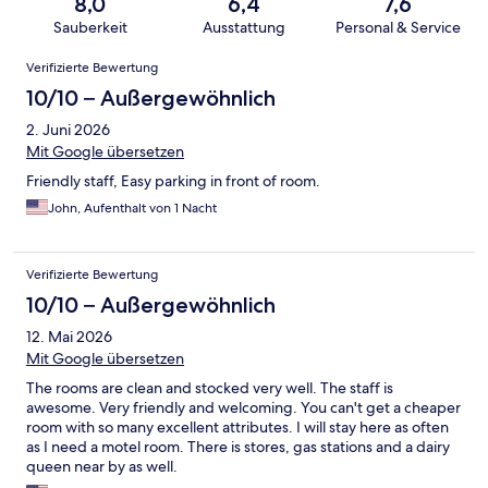
8,0
6,4
7,6
Sauberkeit
Ausstattung
Personal & Service
Bewertungen
Verifizierte Bewertung
10/10 – Außergewöhnlich
2. Juni 2026
Mit Google übersetzen
Friendly staff, Easy parking in front of room.
John, Aufenthalt von 1 Nacht
Verifizierte Bewertung
10/10 – Außergewöhnlich
12. Mai 2026
Mit Google übersetzen
The rooms are clean and stocked very well. The staff is
awesome. Very friendly and welcoming. You can't get a cheaper
room with so many excellent attributes. I will stay here as often
as I need a motel room. There is stores, gas stations and a dairy
queen near by as well.