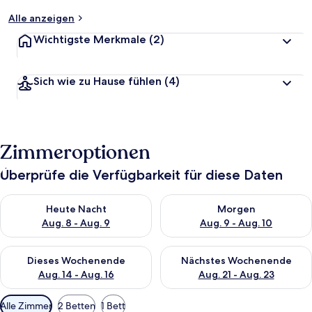
Alle anzeigen
Wichtigste Merkmale
(2)
Sich wie zu Hause fühlen
(4)
Zimmeroptionen
Überprüfe die Verfügbarkeit für diese Daten
Überprüfe die Verfügbarkeit für heute Nacht, Aug. 8 - Aug. 9.
Überprüfe die Verfügbarkeit f
Heute Nacht
Morgen
Aug. 8 - Aug. 9
Aug. 9 - Aug. 10
Überprüfe die Verfügbarkeit für dieses Wochenende, Aug. 14 -
Überprüfe die Verfügbarkeit f
Dieses Wochenende
Nächstes Wochenende
Aug. 14 - Aug. 16
Aug. 21 - Aug. 23
Verfügbare
Alle Zimmer
2 Betten
1 Bett