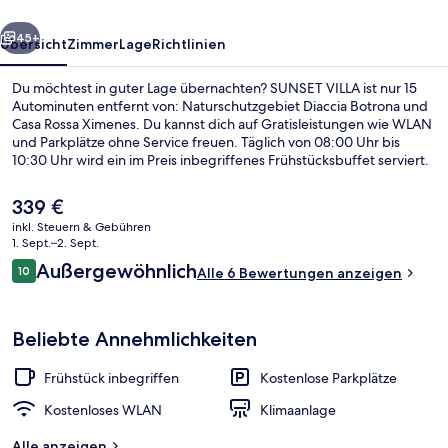
rück
Weiter
45+
Übersicht
Zimmer
Lage
Richtlinien
Du möchtest in guter Lage übernachten? SUNSET VILLA ist nur 15
Autominuten entfernt von: Naturschutzgebiet Diaccia Botrona und
Casa Rossa Ximenes. Du kannst dich auf Gratisleistungen wie WLAN
und Parkplätze ohne Service freuen. Täglich von 08:00 Uhr bis
10:30 Uhr wird ein im Preis inbegriffenes Frühstücksbuffet serviert.
Außerdem ist diese Pension nur 4,9 km von Golf Club Punta Ala
entfernt.
Der
339 €
aktuelle
inkl. Steuern & Gebühren
Preis
1. Sept.–2. Sept.
Fassade der Unterkunft
beträgt
Bewertungen
Außergewöhnlich
10
Alle 6 Bewertungen anzeigen
339 €.
10 von 10.
Beliebte Annehmlichkeiten
Frühstück inbegriffen
Kostenlose Parkplätze
Kostenloses WLAN
Klimaanlage
Alle anzeigen