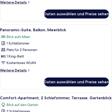
Weitere
Weitere Details
Details
für
Daten auswählen und Preise sehen
Deluxe-
Doppelzimmer,
Meerblick
Alle
Ein Hotelzimmer mit Bett, Fernseher,
6
Panoramic-Suite, Balkon, Meerblick
Fotos
Blick aufs Meer
für
1 Schlafzimmer
Panoramic-
Suite,
Platz für 2 Personen
Balkon,
1 King-Bett
Meerblick
Kostenloses WLAN
anzeigen
Weitere
Weitere Details
Details
für
Daten auswählen und Preise sehen
Panoramic-
Suite,
Balkon,
Alle
Eine Terrasse im Freien mit Tisch und 
10
Meerblick
Comfort-Apartment, 2 Schlafzimmer, Terrasse, Gartenblick
Fotos
Blick auf den Garten
für
2 Schlafzimmer