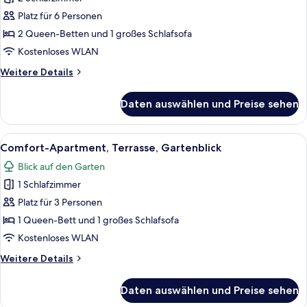
Comfort-
Apartment,
Platz für 6 Personen
2 Schlafzimmer,
2 Queen-Betten und 1 großes Schlafsofa
Terrasse,
Kostenloses WLAN
Gartenblick
Weitere
Weitere Details
anzeigen
Details
für
Daten auswählen und Preise sehen
Comfort-
Apartment,
2 Schlafzimmer,
Alle
Ein Schlafzimmer mit einem großen B
7
Terrasse,
Comfort-Apartment, Terrasse, Gartenblick
Fotos
Gartenblick
Blick auf den Garten
für
1 Schlafzimmer
Comfort-
Apartment,
Platz für 3 Personen
Terrasse,
1 Queen-Bett und 1 großes Schlafsofa
Gartenblick
Kostenloses WLAN
anzeigen
Weitere
Weitere Details
Details
für
Daten auswählen und Preise sehen
Comfort-
Apartment,