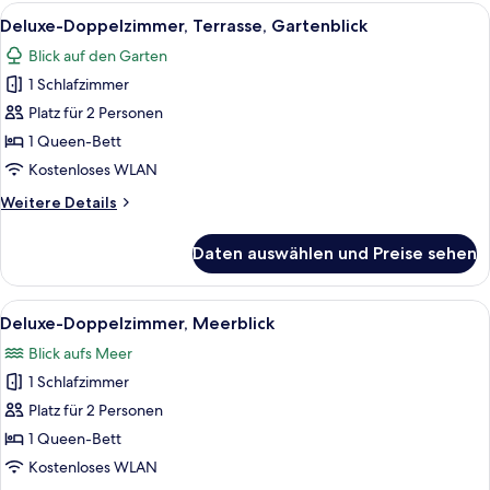
Zimmer
Alle
Ein modernes Hotelzimmer mit einem g
4
Deluxe-Doppelzimmer, Terrasse, Gartenblick
Fotos
Blick auf den Garten
für
1 Schlafzimmer
Deluxe-
Doppelzimmer,
Platz für 2 Personen
Terrasse,
1 Queen-Bett
Gartenblick
Kostenloses WLAN
anzeigen
Weitere
Weitere Details
Details
für
Daten auswählen und Preise sehen
Deluxe-
Doppelzimmer,
Terrasse,
Alle
Ein großes Bett mit weißer Bettwäsche
7
Gartenblick
Deluxe-Doppelzimmer, Meerblick
Fotos
Blick aufs Meer
für
1 Schlafzimmer
Deluxe-
Doppelzimmer,
Platz für 2 Personen
Meerblick
1 Queen-Bett
anzeigen
Kostenloses WLAN