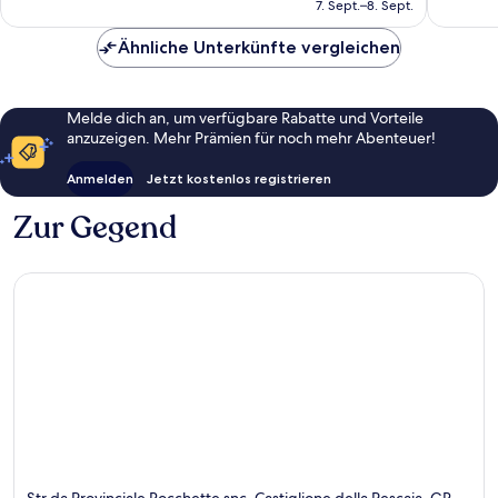
beträgt
7. Sept.–8. Sept.
Bewert
118 €
Ähnliche Unterkünfte vergleichen
Melde dich an, um verfügbare Rabatte und Vorteile
anzuzeigen. Mehr Prämien für noch mehr Abenteuer!
Anmelden
Jetzt kostenlos registrieren
Zur Gegend
Str.da Provinciale Rocchette snc, Castiglione della Pescaia, GR,