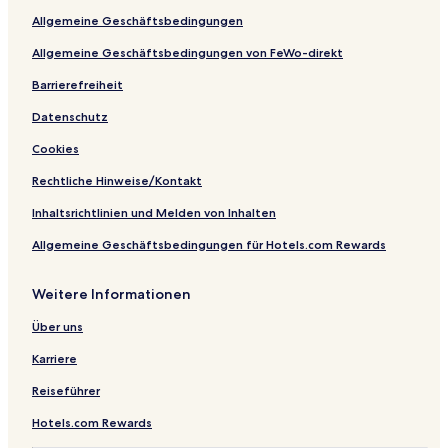
u
s
r
c
o
Allgemeine Geschäftsbedingungen
r
a
e
i
m
i
d
d
a
Allgemeine Geschäftsbedingungen von FeWo-direkt
a
i
e
t
P
l
a
Barrierefreiheit
o
l
Datenschutz
n
a
e
P
Cookies
n
i
t
n
Rechtliche Hinweise/Kontakt
e
e
t
Inhaltsrichtlinien und Melden von Inhalten
a
Allgemeine Geschäftsbedingungen für Hotels.com Rewards
Weitere Informationen
Über uns
Karriere
Reiseführer
Hotels.com Rewards