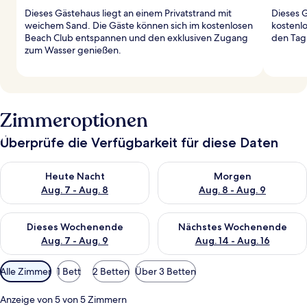
Dieses Gästehaus liegt an einem Privatstrand mit
Dieses G
weichem Sand. Die Gäste können sich im kostenlosen
kostenlo
Beach Club entspannen und den exklusiven Zugang
den Tag
zum Wasser genießen.
Zimmeroptionen
Überprüfe die Verfügbarkeit für diese Daten
Überprüfe die Verfügbarkeit für heute Nacht, Aug. 7 - Aug. 8.
Überprüfe die Verfügbarkeit f
Heute Nacht
Morgen
Aug. 7 - Aug. 8
Aug. 8 - Aug. 9
Überprüfe die Verfügbarkeit für dieses Wochenende, Aug. 7 - 
Überprüfe die Verfügbarkeit f
Dieses Wochenende
Nächstes Wochenende
Aug. 7 - Aug. 9
Aug. 14 - Aug. 16
Verfügbare
Alle Zimmer
1 Bett
2 Betten
Über 3 Betten
Filter
für
Anzeige von 5 von 5 Zimmern