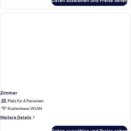
Daten auswählen und Preise sehen
Zimmer
Zimmer
Platz für 4 Personen
Kostenloses WLAN
Weitere
Weitere Details
Details
für
Daten auswählen und Preise sehen