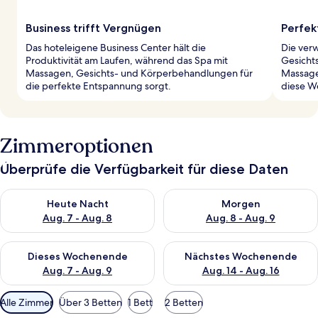
Business trifft Vergnügen
Perfek
Das hoteleigene Business Center hält die
Die ver
Produktivität am Laufen, während das Spa mit
Gesicht
Massagen, Gesichts- und Körperbehandlungen für
Massage
die perfekte Entspannung sorgt.
diese W
Zimmeroptionen
Überprüfe die Verfügbarkeit für diese Daten
Überprüfe die Verfügbarkeit für heute Nacht, Aug. 7 - Aug. 8.
Überprüfe die Verfügbarkeit f
Heute Nacht
Morgen
Aug. 7 - Aug. 8
Aug. 8 - Aug. 9
Überprüfe die Verfügbarkeit für dieses Wochenende, Aug. 7 - 
Überprüfe die Verfügbarkeit f
Dieses Wochenende
Nächstes Wochenende
Aug. 7 - Aug. 9
Aug. 14 - Aug. 16
Verfügbare
Alle Zimmer
Über 3 Betten
1 Bett
2 Betten
Filter