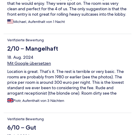
that he would enjoy. They were spot on. The room was very
clean and perfect for the 4 of us. The only suggestion is that the
front entry is not great for rolling heavy suitcases into the lobby.
There is a combination of half ramp half stairs that requires
Michael, Aufenthalt von 1 Nacht
carrying your luggage. This is an easy thing to resolve and is
honestly the only thing to find at fault with the atmosphere. I
would definitely recommend this hotel to anyone wishing to
Verifizierte Bewertung
stay in the area.
2/10 – Mangelhaft
18. Aug. 2024
Mit Google übersetzen
Location is great. That’s it. The rest is terrible or very basic. The
rooms are probably from 1980 or earlier (see the photos). The
price per room is around 300 euro per night. This is the lowest
standard we ever been to considering the fee. Rude and
arrogant receptionist (the blonde one). Room dirty see the
photos. I would rather sleep in a car than stay in this room.
Piotr, Aufenthalt von 3 Nächten
Verifizierte Bewertung
6/10 – Gut