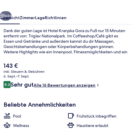
rück
Weiter
63+
Übersicht
Zimmer
Lage
Richtlinien
Dank der guten Lage ist Hotel Kranjska Gora zu Fuß nur 15 Minuten
entfernt von: Triglav Nationalpark. Im Coffeeshop/Café gibt es
Essen und Getränke und außerdem kannst du dir Massagen,
Gesichtsbehandlungen oder Körperbehandlungen gönnen.
Weitere Highlights wie ein Innenpool, Fitnessmöglichkeiten und ein
Dampfbad sprechen für dieses Hotel im luxuriösen Stil.
Der
143 €
aktuelle
inkl. Steuern & Gebühren
Preis
6. Sept.–7. Sept.
Deluxe-Doppelzimmer, Bergblick | Zim
beträgt
Bewertungen
Sehr gut
8,2
Alle 16 Bewertungen anzeigen
143 €.
8,2 von 10.
Beliebte Annehmlichkeiten
Pool
Frühstück inbegriffen
Wellness
Haustiere erlaubt