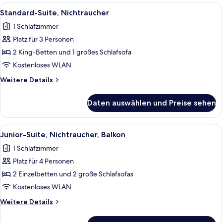
Bergblick
Alle
Ein Hotelzimmer mit Bett, Sofa, Schrei
9
Standard-Suite, Nichtraucher
Fotos
1 Schlafzimmer
für
Platz für 3 Personen
Standard-
Suite,
2 King-Betten und 1 großes Schlafsofa
Nichtraucher
Kostenloses WLAN
anzeigen
Weitere
Weitere Details
Details
für
Daten auswählen und Preise sehen
Standard-
Suite,
Nichtraucher
Alle
Ein Hotelzimmer mit zwei Betten, ein
7
Junior-Suite, Nichtraucher, Balkon
Fotos
1 Schlafzimmer
für
Platz für 4 Personen
Junior-
Suite,
2 Einzelbetten und 2 große Schlafsofas
Nichtraucher,
Kostenloses WLAN
Balkon
Weitere
Weitere Details
anzeigen
Details
für