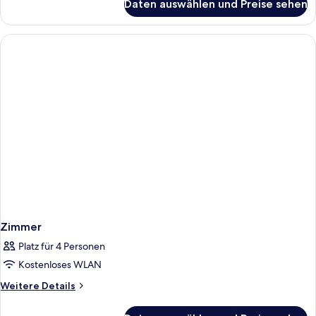
Daten auswählen und Preise sehen
Junior-
Suite,
Nichtraucher,
Balkon
Zimmer
Platz für 4 Personen
Kostenloses WLAN
Weitere
Weitere Details
Details
für