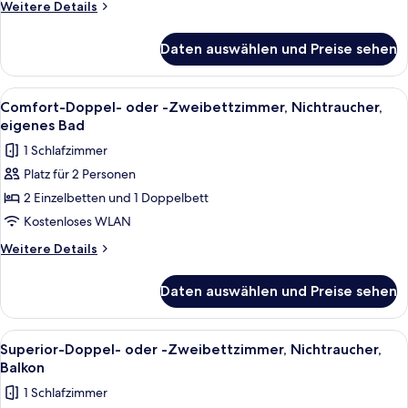
Zweibettzimmer,
Weitere
Weitere Details
Nichtraucher,
Details
für
eigenes
Daten auswählen und Preise sehen
Standard-
Bad
Doppel-
anzeigen
oder
Alle
Ein ordentlich bezogenes Bett mit we
6
-
Comfort-Doppel- oder -Zweibettzimmer, Nichtraucher,
Fotos
Zweibettzimmer,
eigenes Bad
Nichtraucher,
für
1 Schlafzimmer
eigenes
Comfort-
Bad
Platz für 2 Personen
Doppel-
2 Einzelbetten und 1 Doppelbett
oder
-
Kostenloses WLAN
Zweibettzimmer,
Weitere
Weitere Details
Nichtraucher,
Details
für
eigenes
Daten auswählen und Preise sehen
Comfort-
Bad
Doppel-
anzeigen
oder
Alle
Ein Hotelzimmer mit zwei Betten, ein
12
-
Superior-Doppel- oder -Zweibettzimmer, Nichtraucher,
Fotos
Zweibettzimmer,
Balkon
Nichtraucher,
für
1 Schlafzimmer
eigenes
Superior-