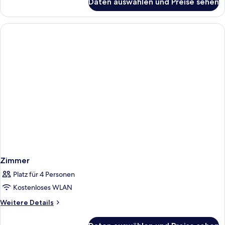
Daten auswählen und Preise sehen
Zimmer
Zimmer
Platz für 4 Personen
Kostenloses WLAN
Weitere
Weitere Details
Details
für