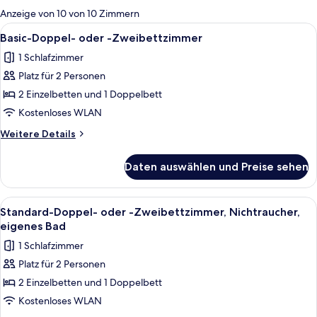
für
Anzeige von 10 von 10 Zimmern
Zimmer
Alle
Basic-Doppel- oder -Zweibettzimmer |
6
Basic-Doppel- oder -Zweibettzimmer
Fotos
1 Schlafzimmer
für
Platz für 2 Personen
Basic-
Doppel-
2 Einzelbetten und 1 Doppelbett
oder
Kostenloses WLAN
-
Weitere
Weitere Details
Zweibettzimmer
Details
anzeigen
für
Daten auswählen und Preise sehen
Basic-
Doppel-
oder
Alle
Ein Hotelzimmer mit Bett, Bad mit Toi
4
-
Standard-Doppel- oder -Zweibettzimmer, Nichtraucher,
Fotos
Zweibettzimmer
eigenes Bad
für
1 Schlafzimmer
Standard-
Platz für 2 Personen
Doppel-
2 Einzelbetten und 1 Doppelbett
oder
-
Kostenloses WLAN