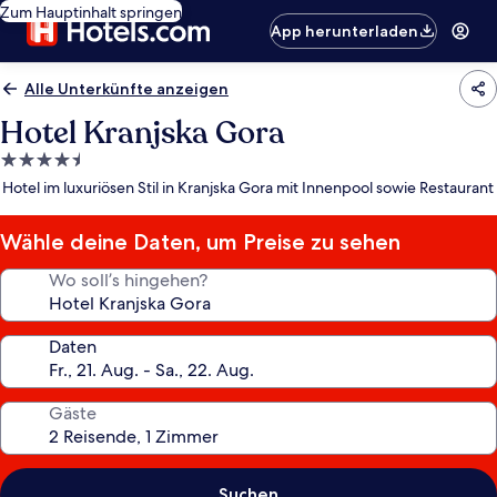
Zum Hauptinhalt springen
App herunterladen
Alle Unterkünfte anzeigen
Hotel Kranjska Gora
4.5-
Sterne-
Hotel im luxuriösen Stil in Kranjska Gora mit Innenpool sowie Restaurant
Unterkunft
Wähle deine Daten, um Preise zu sehen
Wo soll’s hingehen?
Daten
Gäste
Suchen