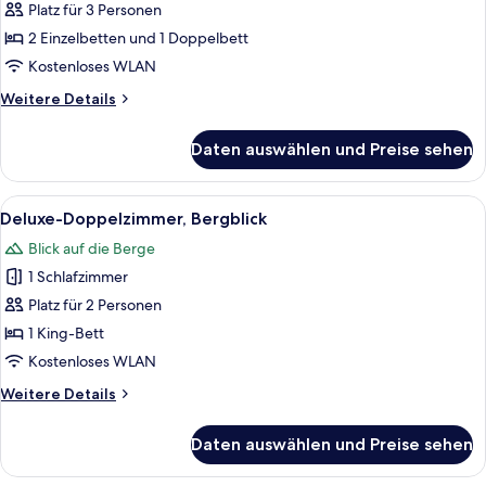
Bad
Platz für 3 Personen
Doppel-
2 Einzelbetten und 1 Doppelbett
oder
-
Kostenloses WLAN
Zweibettzimmer,
Weitere
Weitere Details
Nichtraucher,
Details
für
Balkon
Daten auswählen und Preise sehen
Superior-
anzeigen
Doppel-
oder
Alle
Ein Schlafzimmer mit großem Fenster u
9
-
Deluxe-Doppelzimmer, Bergblick
Fotos
Zweibettzimmer,
Blick auf die Berge
Nichtraucher,
für
Balkon
1 Schlafzimmer
Deluxe-
Doppelzimmer,
Platz für 2 Personen
Bergblick
1 King-Bett
anzeigen
Kostenloses WLAN
Weitere
Weitere Details
Details
für
Daten auswählen und Preise sehen
Deluxe-
Doppelzimmer,