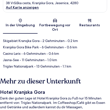
38 Vršiška cesta, Kranjska Gora, Jesenice, 4280
Auf Karte anzeigen
Karte
In der Umgebung
Fortbewegung vor
Restaurants
Ort
Skigebiet Kransjka Gora
- 2 Gehminuten
- 0.2 km
Kranjska Gora Bike Park
- 6 Gehminuten
- 0.6 km
Casino Larix
- 6 Gehminuten
- 0.6 km
Jasna-See
- 11 Gehminuten
- 1.0 km
Triglav Nationalpark
- 13 Gehminuten
- 1.1 km
Mehr zu dieser Unterkunft
Hotel Kranjska Gora
Dank der guten Lage ist Hotel Kranjska Gora zu Fuß nur 15 Minuten
entfernt von: Triglav Nationalpark. Im Coffeeshop/Café gibt es Essen
und Getränke und außerdem kannst du dir Massagen,