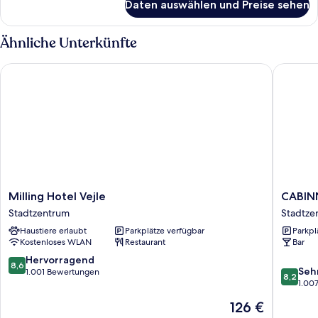
Daten auswählen und Preise sehen
Zimmer
Ähnliche Unterkünfte
Milling Hotel Vejle
CABINN V
Milling
CABINN
Milling Hotel Vejle
CABINN
Hotel
Vejle
Stadtzentrum
Stadtze
Vejle
Hotel
Haustiere erlaubt
Parkplätze verfügbar
Parkpl
Stadtzentrum
Stadtze
Kostenloses WLAN
Restaurant
Bar
8.6
Hervorragend
8,6
8.2
Seh
von
1.001 Bewertungen
8,2
von
1.00
10,
10,
Hervorragend,
Der
126 €
Sehr
1.001
Preis