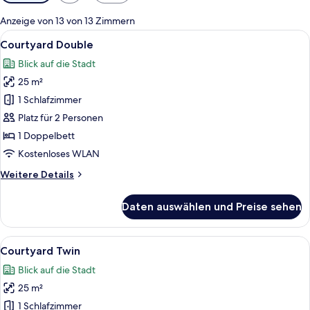
Filter
für
Anzeige von 13 von 13 Zimmern
Zimmer
Alle
Ein modernes Hotelzimmer mit einem B
1
Courtyard Double
Fotos
Blick auf die Stadt
für
25 m²
Courtyard
Double
1 Schlafzimmer
anzeigen
Platz für 2 Personen
1 Doppelbett
Kostenloses WLAN
Weitere
Weitere Details
Details
für
Daten auswählen und Preise sehen
Courtyard
Double
Alle
Courtyard Twin | Hochwertige Bettw
1
Courtyard Twin
Fotos
Blick auf die Stadt
für
25 m²
Courtyard
Twin
1 Schlafzimmer