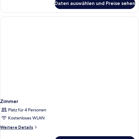
Daten auswählen und Preise sehen
Zimmer
Zimmer
Platz für 4 Personen
Kostenloses WLAN
Weitere
Weitere Details
Details
für