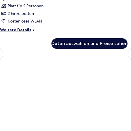
anzeigen
Platz für 2 Personen
2 Einzelbetten
Kostenloses WLAN
Weitere
Weitere Details
Details
für
Daten auswählen und Preise sehen
Courtyard
Twin