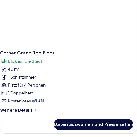
Corner Grand Top Floor
Blick auf die Stadt
40 m²
1 Schlafzimmer
Platz für 4 Personen
1 Doppelbett
Kostenloses WLAN
Weitere
Weitere Details
Details
für
Daten auswählen und Preise sehen
Corner
Grand