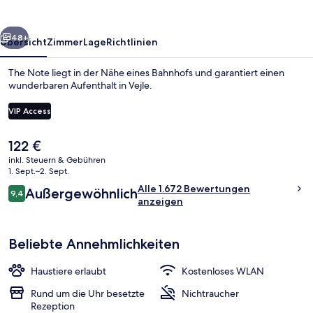
rück
Weiter
48+
Übersicht
Zimmer
Lage
Richtlinien
The Note liegt in der Nähe eines Bahnhofs und garantiert einen
wunderbaren Aufenthalt in Vejle.
VIP Access
Der
122 €
aktuelle
inkl. Steuern & Gebühren
Preis
1. Sept.–2. Sept.
beträgt
Bewertungen
Alle 1.672 Bewertungen
Hochwertige Bettwaren, Verdunkelun
Außergewöhnlich
122 €.
9,4
9,4 von 10.
anzeigen
Beliebte Annehmlichkeiten
Haustiere erlaubt
Kostenloses WLAN
Rund um die Uhr besetzte
Nichtraucher
Rezeption