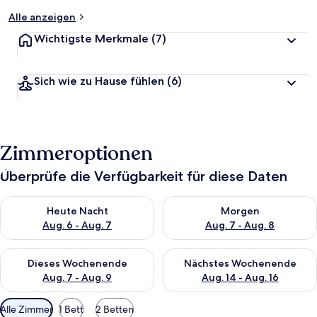
Alle anzeigen
Wichtigste Merkmale
(7)
Sich wie zu Hause fühlen
(6)
Zimmeroptionen
Überprüfe die Verfügbarkeit für diese Daten
Überprüfe die Verfügbarkeit für heute Nacht, Aug. 6 - Aug. 7.
Überprüfe die Verfügbarkeit f
Heute Nacht
Morgen
Aug. 6 - Aug. 7
Aug. 7 - Aug. 8
Überprüfe die Verfügbarkeit für dieses Wochenende, Aug. 7 - 
Überprüfe die Verfügbarkeit f
Dieses Wochenende
Nächstes Wochenende
Aug. 7 - Aug. 9
Aug. 14 - Aug. 16
Verfügbare
Alle Zimmer
1 Bett
2 Betten