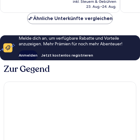
gut,
inkl. Steuern & Gebühren
Bewertungen
beträgt
23. Aug.–24. Aug.
1.007
126 €
Bewert
Ähnliche Unterkünfte vergleichen
Melde dich an, um verfügbare Rabatte und Vorteile
anzuzeigen. Mehr Prämien für noch mehr Abenteuer!
Anmelden
Jetzt kostenlos registrieren
Zur Gegend