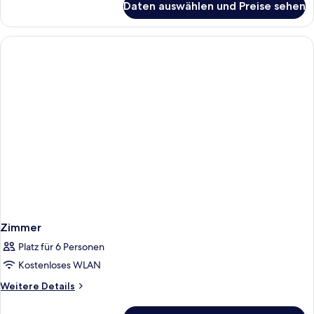
Daten auswählen und Preise sehen
Zimmer
Zimmer
Platz für 6 Personen
Kostenloses WLAN
Weitere
Weitere Details
Details
für