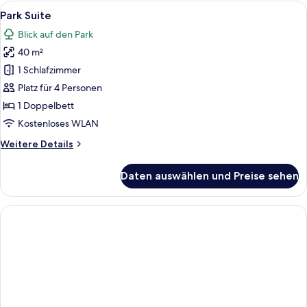
Top
Alle
Ein modernes Hotelzimmer mit einem B
1
Floor
Park Suite
Fotos
Blick auf den Park
für
40 m²
Park
Suite
1 Schlafzimmer
anzeigen
Platz für 4 Personen
1 Doppelbett
Kostenloses WLAN
Weitere
Weitere Details
Details
für
Daten auswählen und Preise sehen
Park
Suite