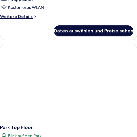
Kostenloses WLAN
Weitere
Weitere Details
Details
für
Daten auswählen und Preise sehen
Courtyard
Top
Floor
Park Top Floor
Blick auf den Park