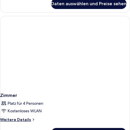
für
Daten auswählen und Preise sehen
Corner
Suite
Top
Floor
Zimmer
Platz für 4 Personen
Kostenloses WLAN
Weitere
Weitere Details
Details
für