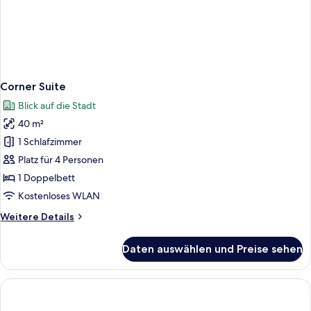
Corner Suite
Blick auf die Stadt
40 m²
1 Schlafzimmer
Platz für 4 Personen
1 Doppelbett
Kostenloses WLAN
Weitere
Weitere Details
Details
für
Daten auswählen und Preise sehen
Corner
Suite