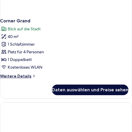
Corner Grand
Blick auf die Stadt
40 m²
1 Schlafzimmer
Platz für 4 Personen
1 Doppelbett
Kostenloses WLAN
Weitere
Weitere Details
Details
für
Daten auswählen und Preise sehen
Corner
Grand