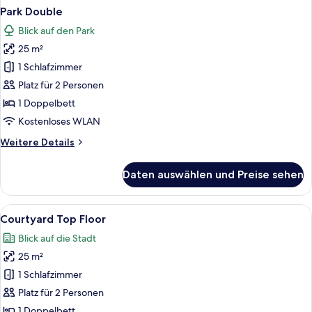
Park Double
Blick auf den Park
25 m²
1 Schlafzimmer
Platz für 2 Personen
1 Doppelbett
Kostenloses WLAN
Weitere
Weitere Details
Details
für
Daten auswählen und Preise sehen
Park
Double
Alle
Ein modernes Hotelzimmer mit einem B
1
Courtyard Top Floor
Fotos
Blick auf die Stadt
für
25 m²
Courtyard
Top
1 Schlafzimmer
Floor
Platz für 2 Personen
anzeigen
1 Doppelbett