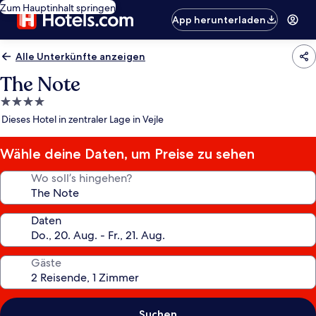
Zum Hauptinhalt springen
App herunterladen
Alle Unterkünfte anzeigen
The Note
4.0-
Sterne-
Dieses Hotel in zentraler Lage in Vejle
Unterkunft
Wähle deine Daten, um Preise zu sehen
Wo soll’s hingehen?
Daten
Gäste
Suchen