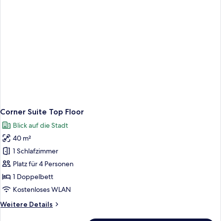
Corner Suite Top Floor
Blick auf die Stadt
40 m²
1 Schlafzimmer
Platz für 4 Personen
1 Doppelbett
Kostenloses WLAN
Weitere
Weitere Details
Details