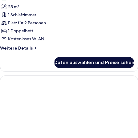
25 m²
1 Schlafzimmer
Platz für 2 Personen
1 Doppelbett
Kostenloses WLAN
Weitere
Weitere Details
Details
für
Daten auswählen und Preise sehen
Park
Top
Floor