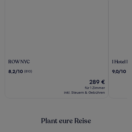
ROW
1
ROW NYC
1 Hotel B
NYC
Hotel
8.2
9.0
8,2/10
9,0/10
(810)
(10
Brooklyn
von
von
Bridge
Der
289 €
10,
10,
Preis
(810)
(1015)
für 1 Zimmer
beträgt
inkl. Steuern & Gebühren
289 €
Plant eure Reise