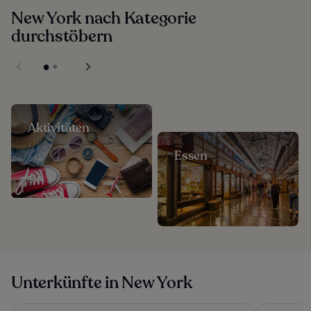
New York nach Kategorie
durchstöbern
Aktivitäten
Essen
Unterkünfte in New York
ROW NYC
1 Hotel Br