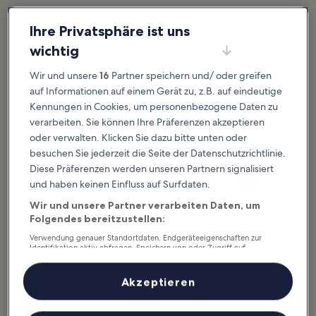
Mehr anzeigen
Ihre Privatsphäre ist uns
Die 13 besten
10 Filmschauplätze
wichtig
Aktivitäten in New
in New York
Wir und unsere
16
Partner speichern und/ oder greifen
York
New York ist dank seiner
stimmungsvollen Drehorte eine
New York ist eine Fundgrube für
der am häufigsten dargestellten
auf Informationen auf einem Gerät zu, z.B. auf eindeutige
bekannte Sehenswürdigkeiten. In
Städte im Kino. Seit Anfang des
diesem praktischen Reiseführer
20. Jahrhunderts...
Kennungen in Cookies, um personenbezogene Daten zu
haben wir die besten Aktivitäten
mit...
verarbeiten. Sie können Ihre Präferenzen akzeptieren
oder verwalten. Klicken Sie dazu bitte unten oder
besuchen Sie jederzeit die Seite der Datenschutzrichtlinie.
10 kostenlose
Die 9 besten
Diese Präferenzen werden unseren Partnern signalisiert
Attraktionen in
Aktivitäten für
und haben keinen Einfluss auf Surfdaten.
New York
Paare in New York
Wir und unsere Partner verarbeiten Daten, um
In New York gibt es eine Fülle an
Die besten Aktivitäten für Paare in
Sehenswürdigkeiten,
New York reichen von
Folgendes bereitzustellen:
einzigartigen Museen und
romantischen Kreuzfahrten bis
kulturellen Aktivitäten, die oft
hin zu Abendessen bei
sogar das ganze Jahr über...
Kerzenschein. Dank ihrer...
Verwendung genauer Standortdaten. Endgeräteeigenschaften zur
Identifikation aktiv abfragen. Speichern von oder Zugriff auf
Informationen auf einem Endgerät. Personalisierte Werbung und
Inhalte, Messung von Werbeleistung und der Performance von Inhalten,
Zielgruppenforschung sowie Entwicklung und Verbesserung von
Akzeptieren
9 Tipps für einen
Angeboten.
perfekten
Liste der Partner (Lieferanten)