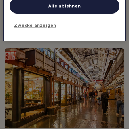
Familientag in New
York
Alle ablehnen
Bei New York denken viele an
Trubel und Hektik, aber die Stadt
bietet auch Familien viele
Aktivitäten und einzigartige
Attraktionen. Allein...
Zwecke anzeigen
New York: Kulinarische Tipps