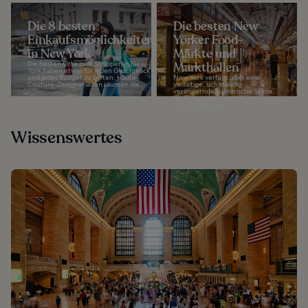
Die 8 besten
Die besten New
Einkaufsmöglichkeiten
Yorker Food-
in New York
Märkte und
Die besten Orte zum Shoppen in New
Markthallen
York haben etwas für jeden Geschmack
und jedes Budget zu bieten. Haute-
New York verfügt über eine
Couture-Designerläden säumen die...
vielfältige, sich ständig
verändernde kulinarische Szene,
die Einheimische wie Touristen mit
ihrer Vielfalt und...
Wissenswertes