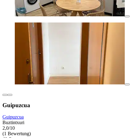
Guipuzcua
Guipuzcua
Buztintxuri
2,0/10
(1 Bewertung)