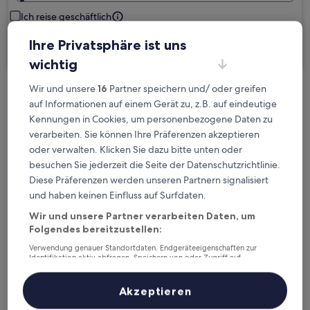
Ich reise geschäftlich
Ihre Privatsphäre ist uns
Suchen
wichtig
Wir und unsere
16
Partner speichern und/ oder greifen
Kostenlose Stornierung bei
auf Informationen auf einem Gerät zu, z.B. auf eindeutige
Planänderungen
Kennungen in Cookies, um personenbezogene Daten zu
verarbeiten. Sie können Ihre Präferenzen akzeptieren
Verdiene Prämien für jede
oder verwalten. Klicken Sie dazu bitte unten oder
wahrgenommene Übernachtung
besuchen Sie jederzeit die Seite der Datenschutzrichtlinie.
Diese Präferenzen werden unseren Partnern signalisiert
und haben keinen Einfluss auf Surfdaten.
Mehr sparen mit Preisen für Mitglieder
Wir und unsere Partner verarbeiten Daten, um
Folgendes bereitzustellen:
Verwendung genauer Standortdaten. Endgeräteeigenschaften zur
Identifikation aktiv abfragen. Speichern von oder Zugriff auf
Überprüfe die Preise für diese Daten
Informationen auf einem Endgerät. Personalisierte Werbung und
Inhalte, Messung von Werbeleistung und der Performance von Inhalten,
Zielgruppenforschung sowie Entwicklung und Verbesserung von
Heute
Morgen
Akzeptieren
Angeboten.
6. Aug. - 7. Aug.
7. Aug. - 8. Aug.
Liste der Partner (Lieferanten)