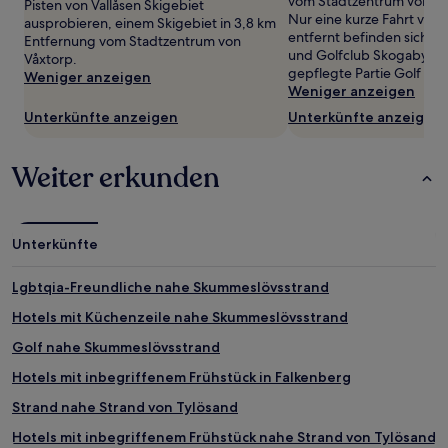
vom Stadtzentrum von Våx
wurde.
Pisten von Vallåsen Skigebiet
Nur eine kurze Fahrt von 
Preise
ausprobieren, einem Skigebiet in 3,8 km
entfernt befinden sich G
und
Entfernung vom Stadtzentrum von
und Golfclub Skogaby, w
Verfügbarkeiten
Våxtorp.
gepflegte Partie Golf spi
können
Weniger anzeigen
Weniger anzeigen
sich
ändern.
Unterkünfte anzeigen
Unterkünfte anzeigen
Es
können
zusätzliche
Weiter erkunden
Bedingungen
gelten.
Unterkünfte
Lgbtqia-Freundliche nahe Skummeslövsstrand
Hotels mit Küchenzeile nahe Skummeslövsstrand
Golf nahe Skummeslövsstrand
Hotels mit inbegriffenem Frühstück in Falkenberg
Strand nahe Strand von Tylösand
Hotels mit inbegriffenem Frühstück nahe Strand von Tylösand