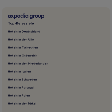
Haustierfreundliche in Varberg
Familien in Halmstad
Haustierfreundliche in Halmstad
Top-Reiseziele
Morup Hotels
Hotels in Deutschland
Gemeinde Varberg: Hotels
Hotels in den USA
Hotels nahe Varberg Golfclub
Hotels in Tschechien
Hotels nahe Schloss Skottorp
Hotels in Österreich
Halmstad Hotels
Hotels in den Niederlanden
Hotels nahe Badplats Fegen
Hotels in Italien
Rydöbruk Hotels
Gemeinde Hylte: Hotels
Hotels in Schweden
Sennan Hotels
Hotels in Portugal
Falkenberg Hotels
Hotels in Polen
Gemeinde Falkenberg: Hotels
Hotels in der Türkei
Gemeinde Halmstad: Hotels