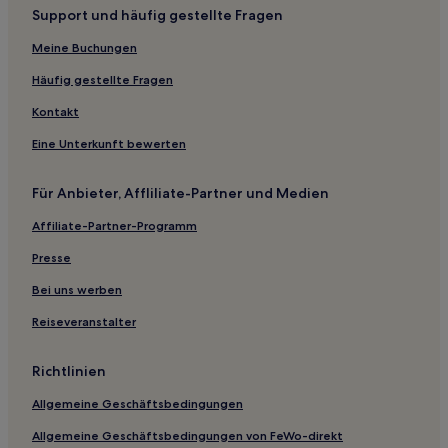
Support und häufig gestellte Fragen
Gemeinde Laholm: Hotels
Meine Buchungen
Landeskreis Halland: Hotels
Ås Hotels
Häufig gestellte Fragen
Hotels nahe Wasserfall Flammafallet
Kontakt
2-Sterne-Hotels in Falkenberg
Eine Unterkunft bewerten
Für Anbieter, Affliliate-Partner und Medien
Affiliate-Partner-Programm
Presse
Bei uns werben
Reiseveranstalter
Richtlinien
Allgemeine Geschäftsbedingungen
Allgemeine Geschäftsbedingungen von FeWo-direkt