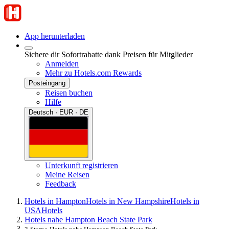
App herunterladen
Sichere dir Sofortrabatte dank Preisen für Mitglieder
Anmelden
Mehr zu Hotels.com Rewards
Posteingang
Reisen buchen
Hilfe
Deutsch · EUR · DE
Unterkunft registrieren
Meine Reisen
Feedback
Hotels in Hampton
Hotels in New Hampshire
Hotels in
USA
Hotels
Hotels nahe Hampton Beach State Park