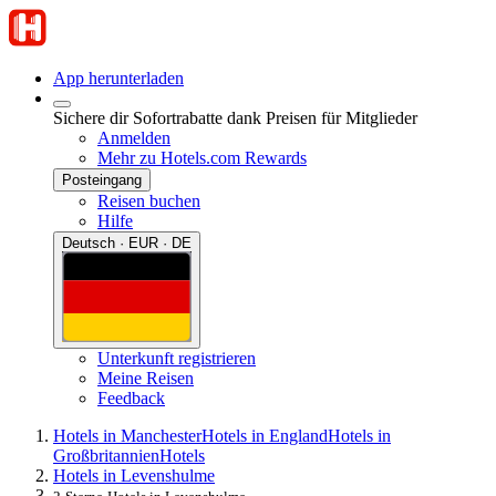
App herunterladen
Sichere dir Sofortrabatte dank Preisen für Mitglieder
Anmelden
Mehr zu Hotels.com Rewards
Posteingang
Reisen buchen
Hilfe
Deutsch · EUR · DE
Unterkunft registrieren
Meine Reisen
Feedback
Hotels in Manchester
Hotels in England
Hotels in
Großbritannien
Hotels
Hotels in Levenshulme