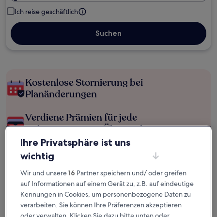
Ich reise geschäftlich
Suchen
Kostenlose Stornierung bei
Planänderungen
Verdiene Prämien für jede
wahrgenommene Übernachtung
Ihre Privatsphäre ist uns
Mehr sparen mit Preisen für Mitglieder
wichtig
Wir und unsere
16
Partner speichern und/ oder greifen
auf Informationen auf einem Gerät zu, z.B. auf eindeutige
Überprüfe die Preise für diese Daten
Kennungen in Cookies, um personenbezogene Daten zu
verarbeiten. Sie können Ihre Präferenzen akzeptieren
Nächstes Wochenende
In zwei Wochen
oder verwalten. Klicken Sie dazu bitte unten oder