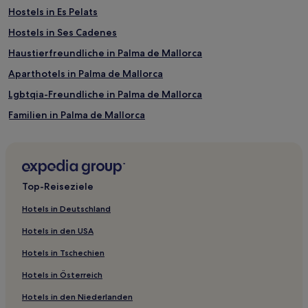
Weitere beliebte Attraktionen in Balearen
Hostels in Es Pelats
Strand der Cala Mayor
Hostels in Ses Cadenes
Strand von Palma Nova
Haustierfreundliche in Palma de Mallorca
Strand von El Arenal
Aparthotels in Palma de Mallorca
Playa de Alcúdia
Lgbtqia-Freundliche in Palma de Mallorca
Strand der Cala Agulla
Familien in Palma de Mallorca
Palma de Mallorca Hotels
Aparthotels in Sant Josep de sa Talaia
Sant Josep de sa Talaia Hotels
Top-Reiseziele
Aparthotels in Capdepera
Hotels in Deutschland
Capdepera Hotels
Hotels in den USA
Familien in Port de Pollença
Hotels in Tschechien
Haustierfreundliche in Ciutadella de Menorca
Hotels in Österreich
Ferienwohnungen in Ciutadella de Menorca
Hotels in den Niederlanden
Aparthotels in Ciutadella de Menorca