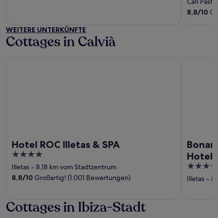
Can Pastill
of
of
8,8
/
10
Gr
5
5
WEITERE UNTERKÜNFTE
Cottages in Calvià
Hotel ROC Illetas & SPA
Bonanza Pa
Hotel ROC Illetas & SPA
Bonanz
4
Hotels
out
4
Illetas
‐
8,18 km vom Stadtzentrum
of
out
8,8
/
10
Großartig! (1.001 Bewertungen)
Illetas
‐
8,
5
of
5
Cottages in Ibiza-Stadt