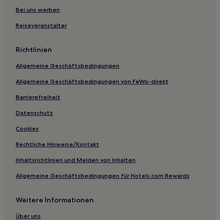
Aparthotels in Cala Bona
Bei uns werben
4-Sterne-Hotels in Porto Cristo
Reiseveranstalter
3-Sterne-Hotels in Son Bauló
Richtlinien
3-Sterne-Hotels in Son Bou
Allgemeine Geschäftsbedingungen
Aparthotels in Cala Blanca
Allgemeine Geschäftsbedingungen von FeWo-direkt
Aparthotels in Son Xoriguer
Barrierefreiheit
Llucmajor Hotels
Aparthotels in Les Meravelles
Datenschutz
4-Sterne-Hotels in Les Meravelles
Cookies
Les Meravelles Hotels
Rechtliche Hinweise/Kontakt
Aparthotels in Son Parc
Inhaltsrichtlinien und Melden von Inhalten
Hostels in Santa Eulària des Riu
Allgemeine Geschäftsbedingungen für Hotels.com Rewards
Aparthotels in Santa Eulària des Riu
Weitere Informationen
Villen in Fornalutx
3-Sterne-Hotels in Felanitx
Über uns