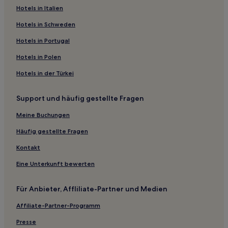
Hotels in Italien
Gasthäuser in Ciutadella de Menorca
Hotels mit inbegriffenem Frühstück in Cala Ratjada
Hotels in Schweden
Haustierfreundliche in Cala Ratjada
Hotels in Portugal
Hostels in Cala Ratjada
Hotels in Polen
Hostels in Cala d'Or
Hotels in der Türkei
Aparthotels in Cala d'Or
Support und häufig gestellte Fragen
Hostels in Formentera
Meine Buchungen
Aparthotels in Formentera
Familien in Formentera
Häufig gestellte Fragen
Formentera Hotels
Kontakt
3-Sterne-Hotels in Es Castell
Eine Unterkunft bewerten
3-Sterne-Hotels in Es Migjorn Gran
Für Anbieter, Affliliate-Partner und Medien
Aparthotels in Sant Llorenç des Cardassar
Affiliate-Partner-Programm
2-Sterne-Hotels in Es Canar
Presse
Aparthotels in Sant Jordi de Ses Salines