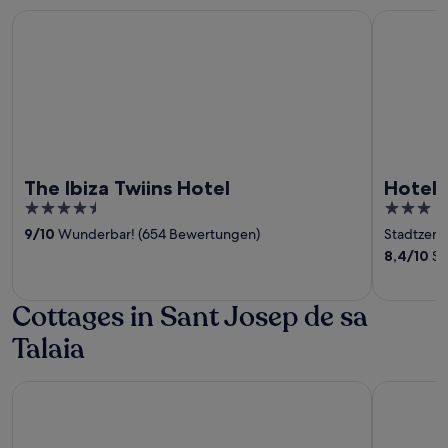
The Ibiza Twiins Hotel
Hotel Ibiza
The Ibiza Twiins Hotel
Hotel 
4.5
3
out
out
9
/
10
Wunderbar! (654 Bewertungen)
Stadtzent
of
of
8,4
/
10
Se
5
5
Cottages in Sant Josep de sa
Talaia
Paradiso Ibiza Art Hotel - Adults Only
Grand Palla