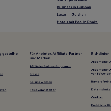
Business in Gulshan
Luxus in Gulshan
Hotels mit Pool in Dhaka
Business in Dhaka
Hotels mit Parkplatz in Uttara
Hotels mit inbegriffenem Frühst
Hotels nahe Ahsan Manzil
g gestellte
Für Anbieter, Affliliate-Partner
Richtlinien
und Medien
Hotels nahe Aarong Flagship Ou
Allgemeine 
Kamalapur: Hotels
Affiliate-Partner-Programm
Allgemeine 
Distrikt Manikganj: Hotels
von FeWo-dir
gen
Presse
Bandar Hotels
Barrierefreihe
Bei uns werben
Chandra Hotels
Datenschutz
erten
Reiseveranstalter
Faydābād: Hotels
Cookies
Gasthäuser in Gulshan
Rechtliche H
Aparthotels in Dhaka