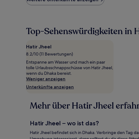
Preis
pro
Nacht,
der
in
Top-Sehenswürdigkeiten in H
den
letzten
24 Stunden
Hatir Jheel
für
8.2/10 (11 Bewertungen)
einen
Aufenthalt
Entspanne am Wasser und mach ein paar
mit
tolle Urlaubsschnappschüsse von Hatir Jheel,
1 Übernachtung
wenn du Dhaka bereist.
von
Weniger anzeigen
2 Erwachsenen
Unterkünfte anzeigen
gefunden
wurde.
Preise
Mehr über Hatir Jheel erfah
und
Verfügbarkeiten
können
sich
Hatir Jheel – wo ist das?
ändern.
Es
Hatir Jheel befindet sich in Dhaka. Verbringe den Tag d
können
Umgebung interessierst, dann solltest du dir diese Attra