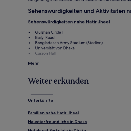
zusätzliche
Bedingungen
Sehenswürdigkeiten und Aktivitäten n
gelten.
Sehenswürdigkeiten nahe Hatir Jheel
Gulshan Circle 1
Baily-Road
Bangladesch Army Stadium (Stadion)
Universität von Dhaka
Curzon Hall
Aktivitäten nahe Hatir Jheel
Mehr
Bashundhara City Mall
Jamuna Future Park
Weiter erkunden
New Market
Police Plaza Concord Einkaufszentrum
Bangladesh National Museum
Unterkünfte
Hatir Jheel: Anreise
Familien nahe Hatir Jheel
Flüge nach Dhaka
Haustierfreundliche in Dhaka
Flughafen Shahjalal Intl. (DAC), 4,3 km vom Zentrum
Hotels mit Parkplatz in Dhaka