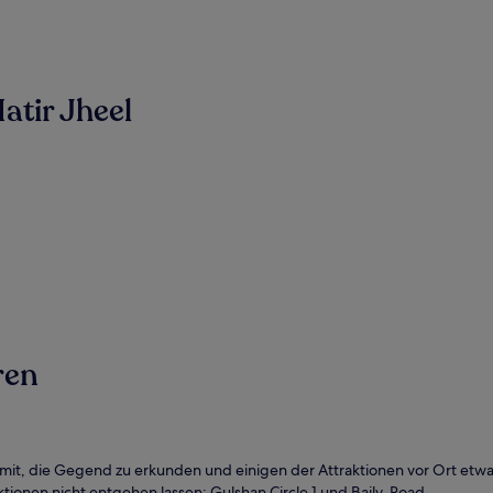
atir Jheel
ren
amit, die Gegend zu erkunden und einigen der Attraktionen vor Ort etwas
ktionen nicht entgehen lassen: Gulshan Circle 1 und Baily-Road.