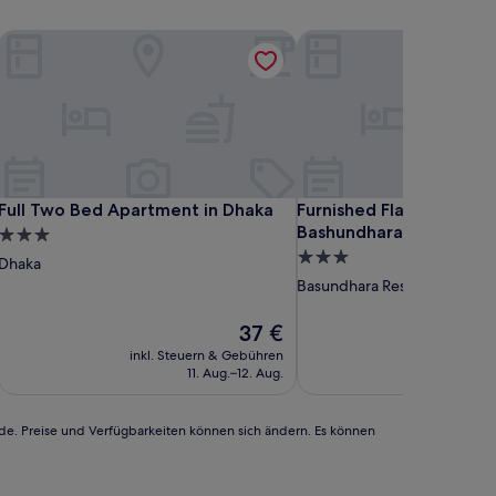
vie
Full Two Bed Apartment in Dhaka
Furnished Flat In Block 
vie
Full Two Bed Apartment in Dhaka
Furnished Flat In Block 
Full Two Bed Apartment in Dhaka
Furnished Flat In Block C
Bashundhara RA
3.0-
3.0-
Sterne-
Dhaka
Sterne-
Unterkunft
Basundhara Residential Area
Unterkunft
Der
37 €
Preis
inkl. Steuern & Gebühren
beträgt
11. Aug.–12. Aug.
37 €
rde. Preise und Verfügbarkeiten können sich ändern. Es können