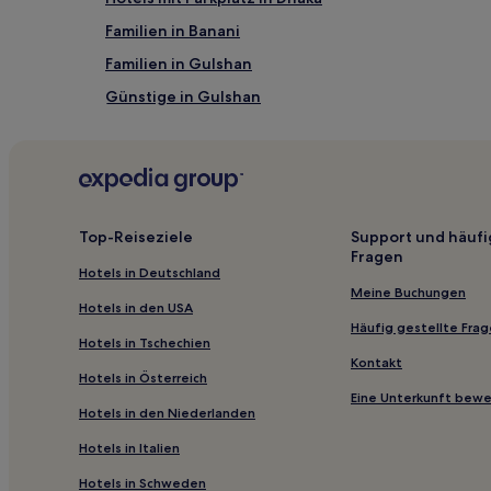
Familien in Banani
Familien in Gulshan
Günstige in Gulshan
Hotels mit Parkplatz in Dhaka
Familien in Dhaka
Luxus in Uttara
Hotels nahe Botanische Gärten
Top-Reiseziele
Support und häufi
Fragen
Dhaka: Hotels
Hotels in Deutschland
Hotels nahe Flughafen Bahnhof
Meine Buchungen
Hotels in den USA
Kāmarpāra: Hotels
Häufig gestellte Fra
Hotels in Tschechien
Hotels nahe Bangladesh National Zoo
Kontakt
Hotels in Österreich
Distrikt Dhaka: Hotels
Eine Unterkunft bew
Hotels in den Niederlanden
Gazipur Distrikt: Hotels
Hotels in Italien
Hotels nahe Jatiyo Smriti Soudho
Hotels in Schweden
Gasthäuser in Dhaka