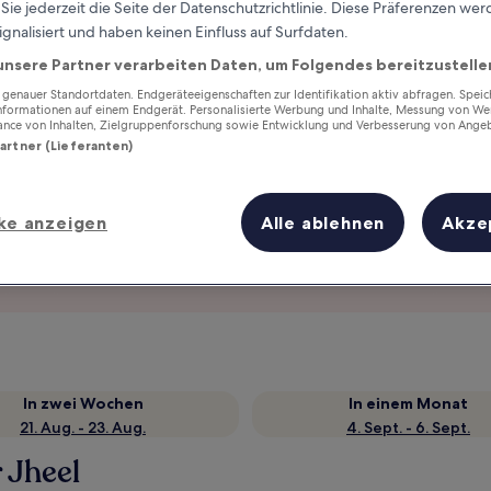
ie jederzeit die Seite der Datenschutzrichtlinie. Diese Präferenzen we
ignalisiert und haben keinen Einfluss auf Surfdaten.
unsere Partner verarbeiten Daten, um Folgendes bereitzustelle
enauer Standortdaten. Endgeräteeigenschaften zur Identifikation aktiv abfragen. Spei
Informationen auf einem Endgerät. Personalisierte Werbung und Inhalte, Messung von We
ance von Inhalten, Zielgruppenforschung sowie Entwicklung und Verbesserung von Ange
Partner (Lieferanten)
ke anzeigen
Alle ablehnen
Akze
Verdiene Prämien für jede
wahrgenommene Übernachtung
In zwei Wochen
In einem Monat
21. Aug. - 23. Aug.
4. Sept. - 6. Sept.
 Jheel