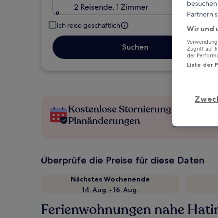
besuchen S
2 Reisende, 1 Zimmer
Partnern s
Ich reise geschäftlich
Wir und 
Verwendung g
Suchen
Zugriff auf 
der Perform
Liste der 
Zwec
Kostenlose Stornierung bei
Planänderungen
Überprüfe die Preise für diese Daten
Nächstes Wochenende
14. Aug. - 16. Aug.
Ferienwohnungen nahe Hatir