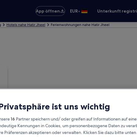
•
App öffnen
EUR
Unterkunft registr
a
Hotels nahe Hatir Jheel
Ferienwohnungen nahe Hatir Jheel
 Privatsphäre ist uns wichtig
nsere
16
Partner speichern und/ oder greifen auf Informationen auf ein
eindeutige Kennungen in Cookies, um personenbezogene Daten zu verarb
e Präferenzen akzeptieren oder verwalten. Klicken Sie dazu bitte unten