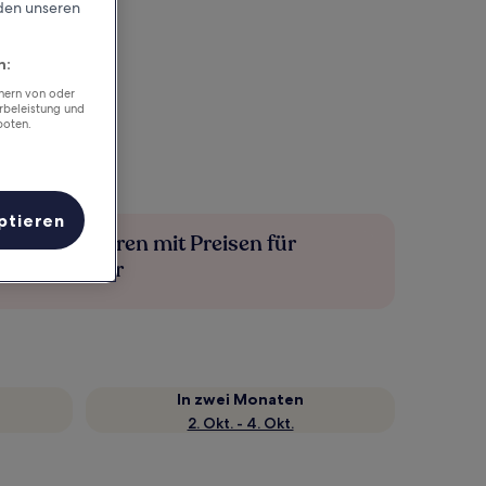
rden unseren
n:
chern von oder
rbeleistung und
boten.
ptieren
Mehr sparen mit Preisen für
Mitglieder
In zwei Monaten
2. Okt. - 4. Okt.