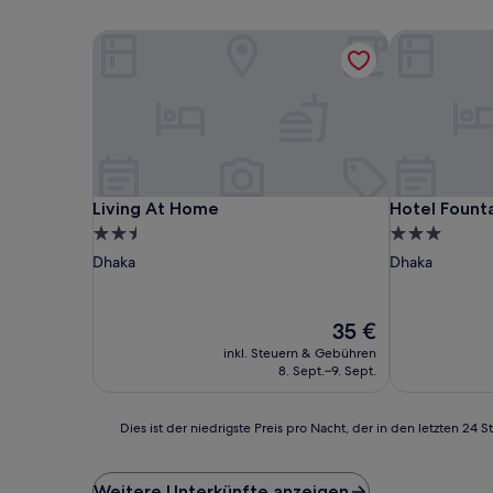
Living At Home
Hotel Founta
Living At Home
Hotel Founta
Living At Home
Hotel Fount
2.5-
3.0-
Sterne-
Sterne-
Dhaka
Dhaka
Unterkunft
Unterkunft
Der
35 €
Preis
inkl. Steuern & Gebühren
beträgt
8. Sept.–9. Sept.
35 €
Dies
Dies ist der niedrigste Preis pro Nacht, der in den letzten 
ist
der
niedrigste
Weitere Unterkünfte anzeigen