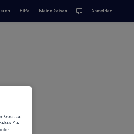
ieren
Hilfe
Meine Reisen
Anmelden
em Gerät zu,
eiten. Sie
 oder