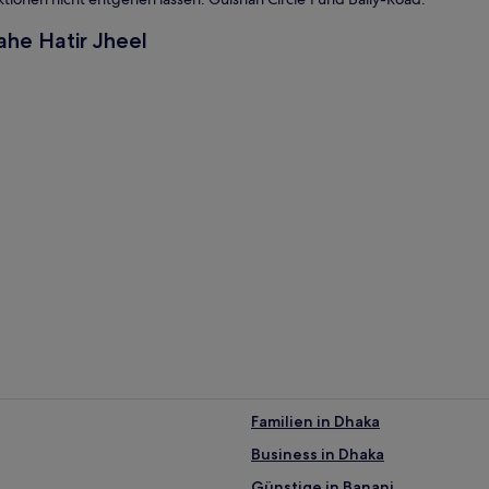
ahe Hatir Jheel
Familien in Dhaka
Business in Dhaka
 von Dhaka entfernt
Günstige in Banani