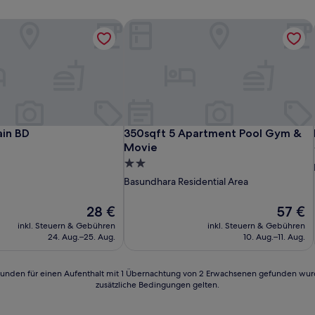
in BD
350sqft 5 Apartment Pool Gym & Mo
in BD
350sqft 5 Apartment Pool Gym & Mo
ain BD
350sqft 5 Apartment Pool Gym &
Movie
2.0-
Sterne-
Basundhara Residential Area
Unterkunft
Der
Der
28 €
57 €
Preis
Preis
inkl. Steuern & Gebühren
inkl. Steuern & Gebühren
beträgt
beträgt
24. Aug.–25. Aug.
10. Aug.–11. Aug.
28 €
57 €
24 Stunden für einen Aufenthalt mit 1 Übernachtung von 2 Erwachsenen gefunden wu
zusätzliche Bedingungen gelten.