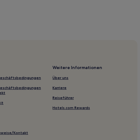
ück in Uttara
Weitere Informationen
tlet
Geschäftsbedingungen
Über uns
Geschäftsbedingungen
Karriere
ekt
Reiseführer
it
Hotels.com Rewards
inweise/Kontakt