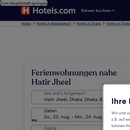
Zum Hauptinhalt springen
Reisen buchen
Hotels
Hotels in Bangladesch
Hotels in Dhaka
Hotels in Dhak
Ferienwohnungen nahe
Hatir Jheel
Wo soll’s hingehen?
Ihre
Daten
Wir und u
So., 23. Aug. - Mo., 24. Aug.
z.B. auf 
können Ihr
Gäste