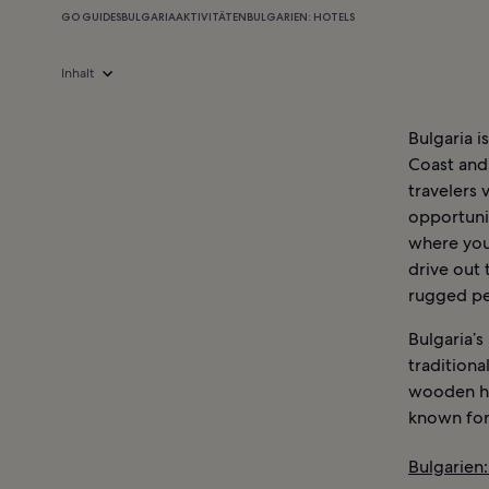
GO GUIDES
BULGARIA
AKTIVITÄTEN
BULGARIEN: HOTELS
Inhalt
Bulgaria i
Coast and
travelers 
opportunit
where you’
drive out 
rugged pea
Bulgaria’
traditiona
wooden hou
known for
Bulgarien: