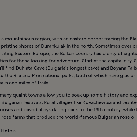
s a mountainous region, with an eastern border tracing the Bl
 pristine shores of Durankulak in the north. Sometimes overl
visiting Eastern Europe, the Balkan country has plenty of sight
ies for those looking for adventure. Start at the capital city, S
ll find Duhlata Cave (Bulgaria’s longest cave) and Boyana Falls
to the Rila and Pirin national parks, both of which have glacier 
ks and miles of trails.
s many quaint towns allow you to soak up some history and ex
l Bulgarian festivals. Rural villages like Kovachevitsa and Lesht
ses and paved alleys dating back to the 19th century, while 
 rose farms that produce the world-famous Bulgarian rose oil
 Hotels