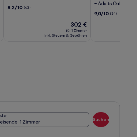
Sunny
Sunny
– Adults Only
8.2
8,2/10
(62)
Beach
Beach
von
9.0
9,0/10
(34)
Resort
-
10,
von
&
All
(62)
Der
302 €
10,
Spa
Inclusive
Preis
(34)
für 1 Zimmer
–
beträgt
inkl. Steuern & Gebühren
ink
Adults
302 €
Only
en
is.
ste
Suchen
Reisende, 1 Zimmer