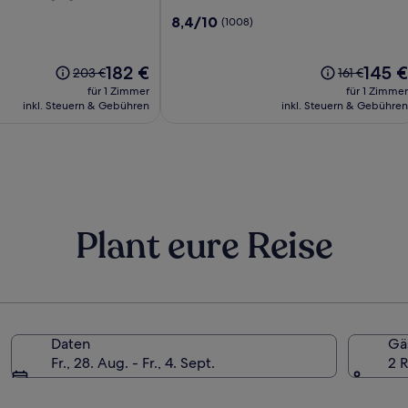
Balkan
8.4
8,4/10
(1008)
Palace
von
10,
Der
(1008)
Der
182 €
145 €
Der
Der
203 €
161 €
Preis
Preis
alte
alte
für 1 Zimmer
für 1 Zimmer
beträgt
beträgt
Preis
Preis
inkl. Steuern & Gebühren
inkl. Steuern & Gebühren
182 €
145 €
war
war
203 €,
161 €,
siehe
siehe
weitere
weitere
Informationen
Information
zum
zum
Standardpreis.
Standardpre
Plant eure Reise
Daten
Gä
Fr., 28. Aug. - Fr., 4. Sept.
2 