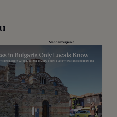
zu
Mehr anzeigen
aces in Bulgaria Only Locals Know
 visiting Eastern Europe, but the country boasts a variety of astonishing spots and