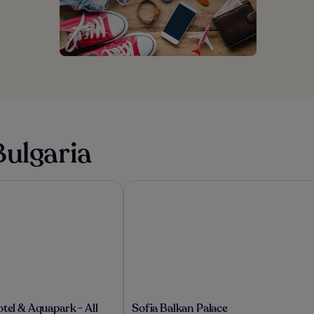
Bulgaria
el & Aquapark - All inclusive
Sofia Balkan Palace
Sofia
otel & Aquapark - All
Sofia Balkan Palace