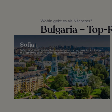
Wohin geht es als Nächstes?
Bulgaria – Top-R
Sofia
Sofia, the vibrant capital of Bulgaria, is a good starting point for exploring
the rest of the country. Full of art and history, along with...