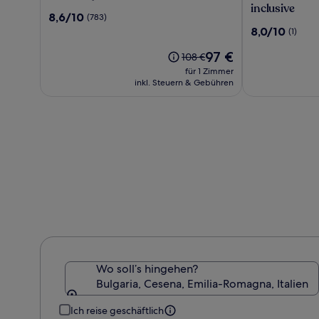
Hotel
Club
inclusive
8.6
8,6/10
(783)
&
Hotel
von
8.0
8,0/10
(1)
Casino
&
10,
von
Aquapark
(783)
Der
97 €
10,
Der
108 €
-
Preis
(1)
alte
für 1 Zimmer
All
beträgt
Preis
inkl. Steuern & Gebühren
inclusive
97 €
war
108 €,
siehe
weitere
Informationen
zum
Standardpreis.
Wo soll’s hingehen?
Bulgaria, Cesena, Emilia-Romagna, Italien
Ich reise geschäftlich