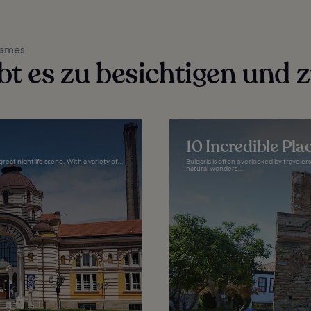
sames
bt es zu besichtigen und 
10 Incredible Pl
 great nightlife scene. With a variety of...
Bulgaria is often overlooked by travelers
natural wonders...