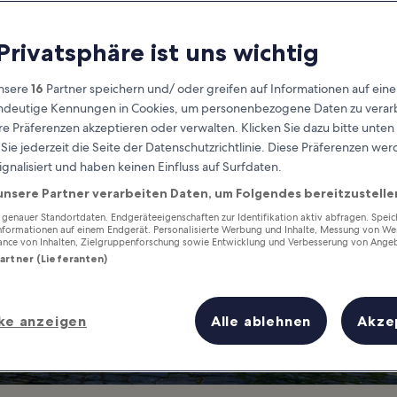
Bulgaria
 Privatsphäre ist uns wichtig
at you need to know before you
nsere
16
Partner speichern und/ oder greifen auf Informationen auf ein
eindeutige Kennungen in Cookies, um personenbezogene Daten zu verarb
e Präferenzen akzeptieren oder verwalten. Klicken Sie dazu bitte unten
ie jederzeit die Seite der Datenschutzrichtlinie. Diese Präferenzen we
ignalisiert und haben keinen Einfluss auf Surfdaten.
unsere Partner verarbeiten Daten, um Folgendes bereitzustelle
enauer Standortdaten. Endgeräteeigenschaften zur Identifikation aktiv abfragen. Spei
Informationen auf einem Endgerät. Personalisierte Werbung und Inhalte, Messung von We
ance von Inhalten, Zielgruppenforschung sowie Entwicklung und Verbesserung von Ange
Partner (Lieferanten)
ke anzeigen
Alle ablehnen
Akze