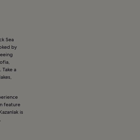
ack Sea
ooked by
seeing
ofia,
. Take a
lakes,
perience
en feature
Kazanlak is
.