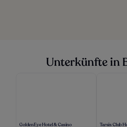
Unterkünfte in 
GoldenEye Hotel & Casino
Tarsis Club Hot
GoldenEye
Tarsis
GoldenEye Hotel & Casino
Tarsis Club H