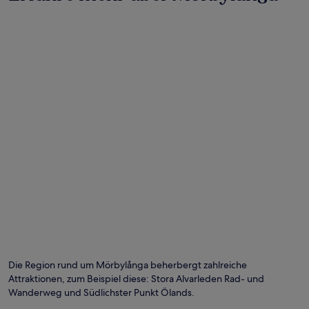
können
sich
ändern.
Es
können
zusätzliche
Bedingungen
gelten.
Die Region rund um Mörbylånga beherbergt zahlreiche
Attraktionen, zum Beispiel diese: Stora Alvarleden Rad- und
Wanderweg und Südlichster Punkt Ölands.