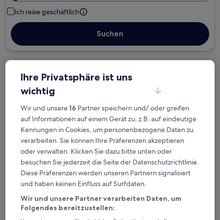
Ich reise geschäftlich
Suchen
Kostenlose Stornierung bei
Ihre Privatsphäre ist uns
Planänderungen
wichtig
Verdiene Prämien für jede
Wir und unsere
16
Partner speichern und/ oder greifen
wahrgenommene Übernachtung
auf Informationen auf einem Gerät zu, z.B. auf eindeutige
Kennungen in Cookies, um personenbezogene Daten zu
verarbeiten. Sie können Ihre Präferenzen akzeptieren
Mehr sparen mit Preisen für Mitglieder
oder verwalten. Klicken Sie dazu bitte unten oder
besuchen Sie jederzeit die Seite der Datenschutzrichtlinie.
Diese Präferenzen werden unseren Partnern signalisiert
und haben keinen Einfluss auf Surfdaten.
Überprüfe die Preise für diese Daten
Wir und unsere Partner verarbeiten Daten, um
Heute
Morgen
Folgendes bereitzustellen:
9. Aug. - 10. Aug.
10. Aug. - 11. Aug.