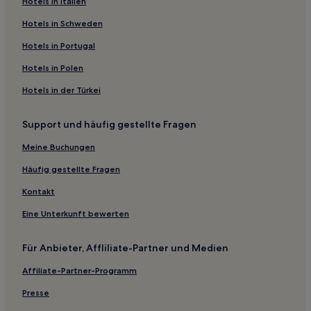
Hotels in Italien
Hotels nahe Kalmar Schifffahrtsmuseum
Hotels nahe Stora Alvaret
Hotels in Schweden
Mörbylånga Hotels
Hotels in Portugal
Hotels nahe Fährterminal Oskarshamn Gotland
Hotels in Polen
3-Sterne-Hotels in Kalmar
Hotels in der Türkei
Haustierfreundliche in Mönsterås
Support und häufig gestellte Fragen
Hotels mit Parkplatz in Mönsterås
Meine Buchungen
Günstige in Kalmar
Familien in Kalmar
Häufig gestellte Fragen
Hotels mit Parkplatz in Barnebo
Kontakt
Hotels mit Parkplatz in Färjestaden
Eine Unterkunft bewerten
Günstige in Mörbylånga
Für Anbieter, Affliliate-Partner und Medien
Haustierfreundliche in Borgholm
Affiliate-Partner-Programm
Presse