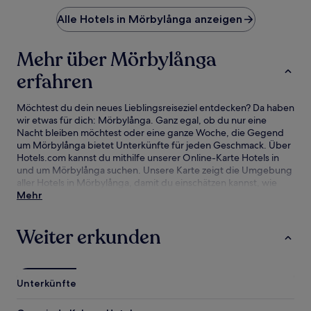
Alle Hotels in Mörbylånga anzeigen
Mehr über Mörbylånga
erfahren
Möchtest du dein neues Lieblingsreiseziel entdecken? Da haben
wir etwas für dich: Mörbylånga. Ganz egal, ob du nur eine
Nacht bleiben möchtest oder eine ganze Woche, die Gegend
um Mörbylånga bietet Unterkünfte für jeden Geschmack. Über
Hotels.com kannst du mithilfe unserer Online-Karte Hotels in
und um Mörbylånga suchen. Unsere Karte zeigt die Umgebung
aller Hotels in Mörbylånga, damit du einschätzen kannst, wie
nah du an Sehenswürdigkeiten und Attraktionen bist.
Mehr
Anschließend kannst du deine Suche verfeinern. Hier findest du
unsere besten Hotelangebote in Mörbylånga mit unserer
Weiter erkunden
Preisgarantie.
Unterkünfte