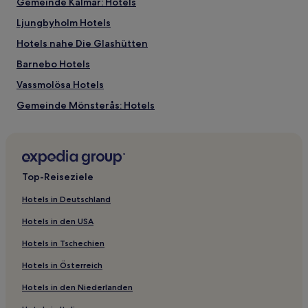
Gemeinde Kalmar: Hotels
Ljungbyholm Hotels
Hotels nahe Die Glashütten
Barnebo Hotels
Vassmolösa Hotels
Gemeinde Mönsterås: Hotels
Gemeinde Oskarshamn: Hotels
Köpingsvik Hotels
Hotels nahe Ölandsbron
Top-Reiseziele
Hotels nahe Gerdas Tee- und Kaffeehandel
Hotels in Deutschland
Boda Sand Hotels
Hotels in den USA
Borgholm Hotels
Hotels in Tschechien
Hotels nahe Kalmar Hauptbahnhof
Hotels in Österreich
Gemeinde Borgholm: Hotels
Hotels in den Niederlanden
Gemeinde Torsås: Hotels