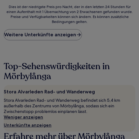
10,
10,
Gut,
Außergewö
Dies
Dies ist der niedrigste Preis pro Nacht, der in den letzten 24 Stunden für
(82
(2
einen Aufenthalt mit 1 Übernachtung von 2 Erwachsenen gefunden wurde.
ist
Preise und Verfügbarkeiten können sich ändern. Es können zusätzliche
Bewertungen)
Bewertun
der
Bedingungen gelten.
niedrigste
Preis
Weitere Unterkünfte anzeigen
pro
Nacht,
der
in
den
letzten
Top-Sehenswürdigkeiten in
24 Stunden
Mörbylånga
für
einen
Aufenthalt
mit
Stora Alvarleden Rad- und Wanderweg
1 Übernachtung
Stora Alvarleden Rad- und Wanderweg befindet sich 5,4 km
von
außerhalb des Zentrums von Mörbylånga, sodass sich ein
2 Erwachsenen
Zwischenstopp problemlos einplanen lässt.
gefunden
Weniger anzeigen
wurde.
Preise
Unterkünfte anzeigen
und
Erfahre mehr über Mörbylånga
Verfügbarkeiten