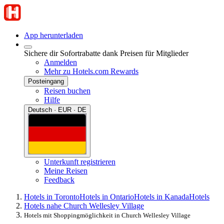
App herunterladen
Sichere dir Sofortrabatte dank Preisen für Mitglieder
Anmelden
Mehr zu Hotels.com Rewards
Posteingang
Reisen buchen
Hilfe
Deutsch · EUR · DE
Unterkunft registrieren
Meine Reisen
Feedback
Hotels in Toronto
Hotels in Ontario
Hotels in Kanada
Hotels
Hotels nahe Church Wellesley Village
Hotels mit Shoppingmöglichkeit in Church Wellesley Village