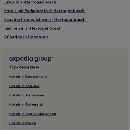
Luxus in s'-Hertogenbosch
können
zusätzliche
Hotels mit Parkplatz in s'-Hertogenbosch
Bedingungen
gelten.
Haustierfreundliche in s'-Hertogenbosch
Familien in s'-Hertogenbosch
Günstige in Udenhout
Hotels mit Parkplatz in Ost-Brabant
Haustierfreundliche in Haaren
Haustierfreundliche in Schaijk
Top-Reiseziele
Hotels mit Pool in Uden
Hotels in Deutschland
Haustierfreundliche in Uden
Hotels in den USA
Hotels mit Parkplatz in Uden
Hotels in Tschechien
Familien in Uden
Hotels in Österreich
Hotels mit Parkplatz in Stadtzentrum von Eindhoven
Hotels in den Niederlanden
Familien in Stadtzentrum von Eindhoven
Hotels in Italien
Haustierfreundliche in Stadtzentrum von Eindhoven