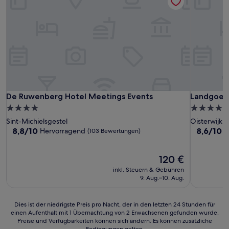
De Ruwenberg Hotel Meetings Events
Landgoed 
De Ruwenberg Hotel Meetings Events
Landgoed
4.0-
4.5-
Sterne-
Sterne-
Sint-Michielsgestel
Oisterwijk
Unterkunft
Unterkunf
8.8
8.6
8,8/10
8,6/10
Hervorragend
H
(103 Bewertungen)
von
von
10,
10,
Hervorragend,
Der
Hervorrag
120 €
(103
Preis
(374
inkl. Steuern & Gebühren
Bewertungen)
beträgt
Bewertun
9. Aug.–10. Aug.
120 €
Dies
Dies ist der niedrigste Preis pro Nacht, der in den letzten 24 Stunden für
einen Aufenthalt mit 1 Übernachtung von 2 Erwachsenen gefunden wurde.
ist
Preise und Verfügbarkeiten können sich ändern. Es können zusätzliche
der
Bedingungen gelten.