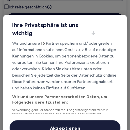
Ich reise geschäftlich
Suchen
Ihre Privatsphäre ist uns
wichtig
Kostenlose Stornierung bei
Wir und unsere
16
Partner speichern und/ oder greifen
Planänderungen
auf Informationen auf einem Gerät zu, z.B. auf eindeutige
Kennungen in Cookies, um personenbezogene Daten zu
Verdiene Prämien für jede
verarbeiten. Sie können Ihre Präferenzen akzeptieren
oder verwalten. Klicken Sie dazu bitte unten oder
wahrgenommene Übernachtung
besuchen Sie jederzeit die Seite der Datenschutzrichtlinie.
Diese Präferenzen werden unseren Partnern signalisiert
Mehr sparen mit Preisen für Mitglieder
und haben keinen Einfluss auf Surfdaten.
Wir und unsere Partner verarbeiten Daten, um
Folgendes bereitzustellen:
Überprüfe die Preise für diese Daten
Verwendung genauer Standortdaten. Endgeräteeigenschaften zur
Identifikation aktiv abfragen. Speichern von oder Zugriff auf
Informationen auf einem Endgerät. Personalisierte Werbung und
Heute
Morgen
Inhalte, Messung von Werbeleistung und der Performance von Inhalten,
Zielgruppenforschung sowie Entwicklung und Verbesserung von
Akzeptieren
6. Aug. - 7. Aug.
7. Aug. - 8. Aug.