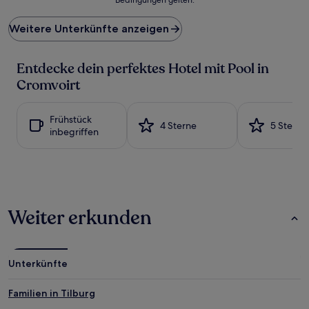
niedrigste
Preis
Weitere Unterkünfte anzeigen
pro
Nacht,
der
Entdecke dein perfektes Hotel mit Pool in
in
den
Cromvoirt
letzten
24 Stunden
für
Frühstück
4 Sterne
5 Sterne
einen
inbegriffen
Aufenthalt
mit
1 Übernachtung
von
2 Erwachsenen
gefunden
Weiter erkunden
wurde.
Preise
und
Verfügbarkeiten
Unterkünfte
können
sich
ändern.
Familien in Tilburg
Es