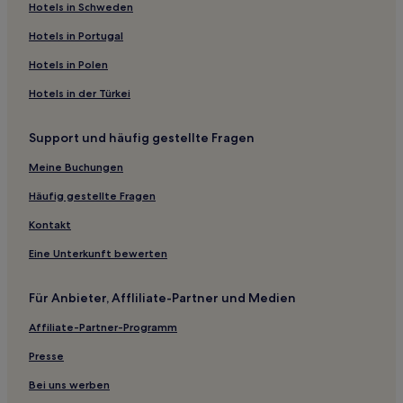
Hotels mit Wellnessbereich in Stadtzentrum von Eindhoven
Hotels in Schweden
Luxus in Stadtzentrum von Eindhoven
Hotels in Portugal
Familien in Eindhoven
Hotels in Polen
Familien in Nord-Brabant
Hotels in der Türkei
Haustierfreundliche in Oosterhout
Support und häufig gestellte Fragen
Hotels mit Parkplatz in Kaatsheuvel
Meine Buchungen
Günstige in Kaatsheuvel
Familien in Kaatsheuvel
Häufig gestellte Fragen
Hotels mit Pool in Kaatsheuvel
Kontakt
Nord-Brabant: Hotels
Eine Unterkunft bewerten
S'-Hertogenbosch Hotels
Für Anbieter, Affliliate-Partner und Medien
Gemeinde Altena: Hotels
Affiliate-Partner-Programm
Eerde: Hotels
Presse
Gemeinde Dongen: Hotels
Hotels nahe Binnendieze
Bei uns werben