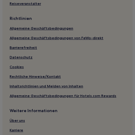
Gemeinde Oisterwijk: Hotels
Reiseveranstalter
Den Hout Hotels
Richtlinien
Hotels nahe Bahnhof Vught
Allgemeine Geschäftsbedingungen
Gemeinde Heusden: Hotels
Allgemeine Geschäftsbedingungen von FeWo-direkt
Gemeinde Oirschot: Hotels
Barrierefreiheit
Gemeinde 's-Hertogenbosch: Hotels
Gemeinde Veldhoven: Hotels
Datenschutz
Gemeinde Gilze en Rijen: Hotels
Cookies
Gemeinde Boxtel: Hotels
Rechtliche Hinweise/Kontakt
Gemeinde Waalwijk: Hotels
Inhaltsrichtlinien und Melden von Inhalten
Hotels nahe Bahnhof Oisterwijk
Allgemeine Geschäftsbedingungen für Hotels.com Rewards
Hulsel Hotels
Weitere Informationen
Gemeinde Meierijstad: Hotels
Gemeinde Bernheze: Hotels
Über uns
Gemeinde Loon op Zand: Hotels
Karriere