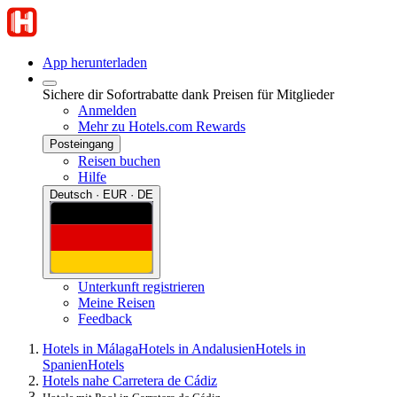
App herunterladen
Sichere dir Sofortrabatte dank Preisen für Mitglieder
Anmelden
Mehr zu Hotels.com Rewards
Posteingang
Reisen buchen
Hilfe
Deutsch · EUR · DE
Unterkunft registrieren
Meine Reisen
Feedback
Hotels in Málaga
Hotels in Andalusien
Hotels in
Spanien
Hotels
Hotels nahe Carretera de Cádiz