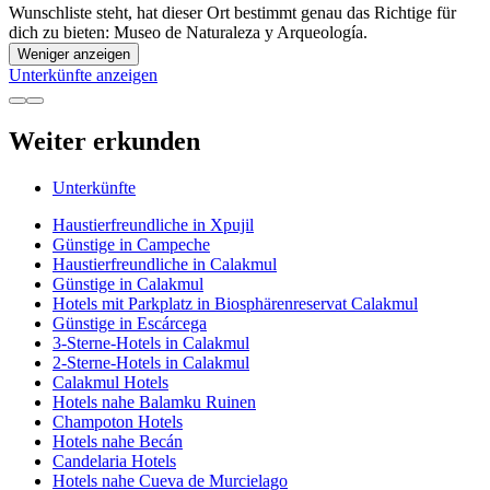
Wunschliste steht, hat dieser Ort bestimmt genau das Richtige für
dich zu bieten: Museo de Naturaleza y Arqueología.
Weniger anzeigen
Unterkünfte anzeigen
Weiter erkunden
Unterkünfte
Haustierfreundliche in Xpujil
Günstige in Campeche
Haustierfreundliche in Calakmul
Günstige in Calakmul
Hotels mit Parkplatz in Biosphärenreservat Calakmul
Günstige in Escárcega
3-Sterne-Hotels in Calakmul
2-Sterne-Hotels in Calakmul
Calakmul Hotels
Hotels nahe Balamku Ruinen
Champoton Hotels
Hotels nahe Becán
Candelaria Hotels
Hotels nahe Cueva de Murcielago