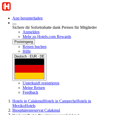
App herunterladen
Sichere dir Sofortrabatte dank Preisen für Mitglieder
Anmelden
Mehr zu Hotels.com Rewards
Posteingang
Reisen buchen
Hilfe
Deutsch · EUR · DE
Unterkunft registrieren
Meine Reisen
Feedback
Hotels in Calakmul
Hotels in Campeche
Hotels in
Mexiko
Hotels
Biosphärenreservat Calakmul