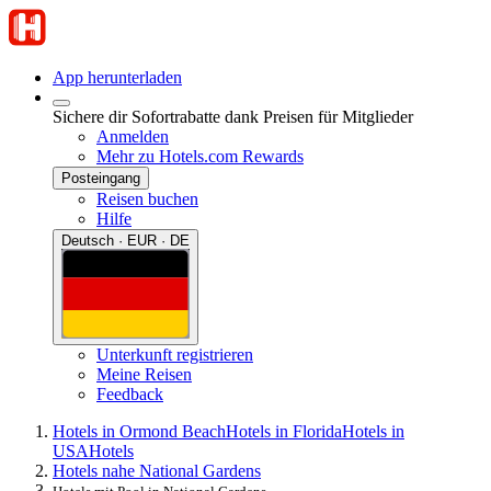
App herunterladen
Sichere dir Sofortrabatte dank Preisen für Mitglieder
Anmelden
Mehr zu Hotels.com Rewards
Posteingang
Reisen buchen
Hilfe
Deutsch · EUR · DE
Unterkunft registrieren
Meine Reisen
Feedback
Hotels in Ormond Beach
Hotels in Florida
Hotels in
USA
Hotels
Hotels nahe National Gardens