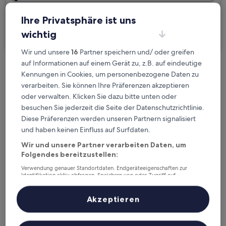
Ich reise geschäftlich
Ihre Privatsphäre ist uns
wichtig
Suchen
Wir und unsere
16
Partner speichern und/ oder greifen
auf Informationen auf einem Gerät zu, z.B. auf eindeutige
Kostenlose Stornierung bei
Kennungen in Cookies, um personenbezogene Daten zu
Planänderungen
verarbeiten. Sie können Ihre Präferenzen akzeptieren
oder verwalten. Klicken Sie dazu bitte unten oder
besuchen Sie jederzeit die Seite der Datenschutzrichtlinie.
Verdiene Prämien für jede
Diese Präferenzen werden unseren Partnern signalisiert
wahrgenommene Übernachtung
und haben keinen Einfluss auf Surfdaten.
Wir und unsere Partner verarbeiten Daten, um
Mehr sparen mit Preisen für Mitglieder
Folgendes bereitzustellen:
Verwendung genauer Standortdaten. Endgeräteeigenschaften zur
Identifikation aktiv abfragen. Speichern von oder Zugriff auf
Informationen auf einem Endgerät. Personalisierte Werbung und
Überprüfe die Preise für diese Daten
Inhalte, Messung von Werbeleistung und der Performance von Inhalten,
Zielgruppenforschung sowie Entwicklung und Verbesserung von
Akzeptieren
Angeboten.
Heute
Morgen
Liste der Partner (Lieferanten)
6. Aug. - 7. Aug.
7. Aug. - 8. Aug.