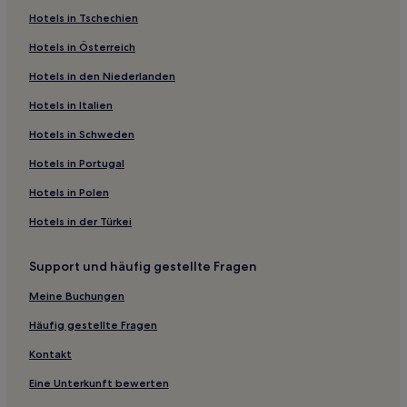
Hotels in Tschechien
Hotels nahe Rocca Roveresca
Hotels in Österreich
Hotels nahe Castello di Lanciano
Hotels in den Niederlanden
Vasconi Hotels
Hotels in Italien
Hotels nahe Bahnhof Fabriano
Hotels nahe Bahnhof Osimo-Castelfidardo
Hotels in Schweden
Casa Montesecco Hotels
Hotels in Portugal
Terre Roveresche Hotels
Hotels in Polen
Hotels nahe Monastero di San Silvestro
Hotels in der Türkei
Ancona Hotels
Support und häufig gestellte Fragen
Hotels nahe Palazzo Buonaccorsi
Meine Buchungen
Fiuminata Hotels
Direttissima del Conero Hotels
Häufig gestellte Fragen
Chiaserna Hotels
Kontakt
Santa Lucia Hotels
Eine Unterkunft bewerten