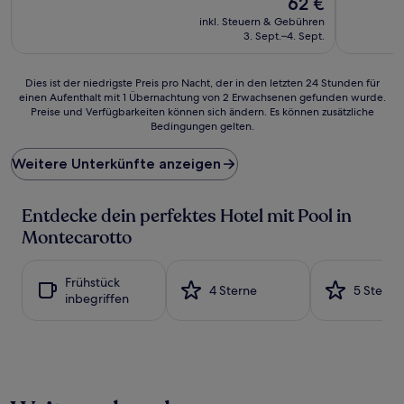
62 €
10,
(27
Preis
Wunderbar,
inkl. Steuern & Gebühren
Bewertun
beträgt
(41
3. Sept.–4. Sept.
62 €
Bewertungen)
Dies
Dies ist der niedrigste Preis pro Nacht, der in den letzten 24 Stunden für
einen Aufenthalt mit 1 Übernachtung von 2 Erwachsenen gefunden wurde.
ist
Preise und Verfügbarkeiten können sich ändern. Es können zusätzliche
der
Bedingungen gelten.
niedrigste
Preis
Weitere Unterkünfte anzeigen
pro
Nacht,
der
Entdecke dein perfektes Hotel mit Pool in
in
den
Montecarotto
letzten
24 Stunden
für
Frühstück
4 Sterne
5 Sterne
einen
inbegriffen
Aufenthalt
mit
1 Übernachtung
von
2 Erwachsenen
gefunden