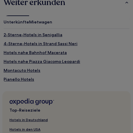
Weiter erkunden
wurde.
Preise
und
Verfügbarkeiten
Unterkünfte
Mietwagen
können
sich
ändern.
2-Sterne-Hotels in Senigallia
Es
4-Sterne-Hotels in Strand Sassi Neri
können
zusätzliche
Hotels nahe Bahnhof Macerata
Bedingungen
gelten.
Hotels nahe Piazza Giacomo Leopardi
Montacuto Hotels
Pianello Hotels
Hotels nahe Augustusbogen
Santa Maria Nuova Hotels
Hotels nahe Diözesansanktuarium der Heiligen Maria Goretti
Top-Reiseziele
Hotels nahe Abtei Santa Maria delle Moie
Hotels in Deutschland
Altstadt von Recanati Hotels
Hotels in den USA
Cassero Hotels