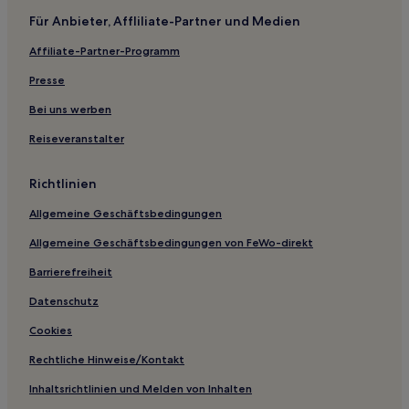
Sant’ippolito Hotels
Für Anbieter, Affliliate-Partner und Medien
Sant'andrea Hotels
Affiliate-Partner-Programm
Castellaro Hotels
Presse
Isola Hotels
Stigliano Hotels
Bei uns werben
Camerano Hotels
Reiseveranstalter
Urbino Hotels
Richtlinien
Sant'andrea Hotels
Allgemeine Geschäftsbedingungen
Senigallia Hotels
Allgemeine Geschäftsbedingungen von FeWo-direkt
Canavaccio Hotels
Barrierefreiheit
Pesaro und Urbino: Hotels
Cingoli Hotels
Datenschutz
Monteguiduccio Hotels
Cookies
Hotels nahe Kathedrale von Pesaro
Rechtliche Hinweise/Kontakt
San Pellegrino Hotels
Inhaltsrichtlinien und Melden von Inhalten