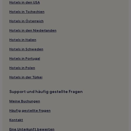
Hotels in den USA
Saignon Hotels
Hotels in Tschechien
Montfuron Hotels
Hotels in Österreich
Département Vaucluse: Hotels
Hotels in den Niederlanden
Hotels nahe Xavier Vins
Hotels in Italien
Pays des Sorgues und der Monts de Vaucluse: Hotels
Montjustin Hotels
Hotels in Schweden
Hotels nahe Bahnhof Lamanon
Hotels in Portugal
Castellet Hotels
Hotels in Polen
Hotels nahe Schloss Vaudieu
Hotels in der Türkei
Hotels nahe Schloss Châteauneuf-du-Pape
Support und häufig gestellte Fragen
Hotels nahe Antikes Theater von Orange
Meine Buchungen
Carpentras Hotels
Pernes-Les-Fontaines Hotels
Häufig gestellte Fragen
Gignac Hotels
Kontakt
Groß-Avignon: Hotels
Eine Unterkunft bewerten