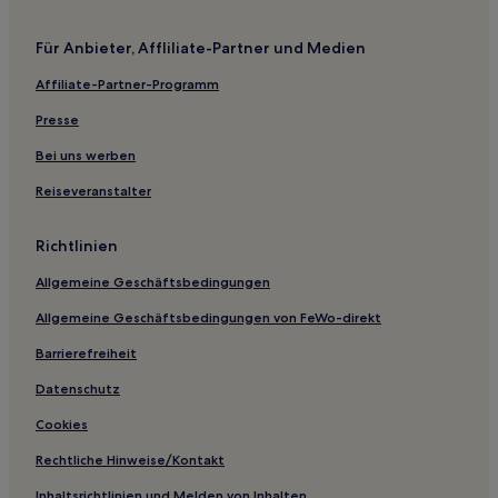
Cabrieres-D'avignon Hotels
Für Anbieter, Affliliate-Partner und Medien
Saint-Trinit Hotels
Affiliate-Partner-Programm
Cavaillon Hotels
Presse
Savoillan Hotels
Territorium Süd-Luberon: Hotels
Bei uns werben
Hotels nahe Les Grottes de Thouzon
Reiseveranstalter
Hotels nahe Le Mas de la Pyramide
Richtlinien
Entraigues-Sur-La-Sorgue Hotels
Allgemeine Geschäftsbedingungen
Pays d'Apt-Luberon: Hotels
Allgemeine Geschäftsbedingungen von FeWo-direkt
Hotels nahe Musée Angladon
Barrierefreiheit
Gigondas Hotels
Hotels nahe Lavendelmuseum
Datenschutz
Avignon Hotels
Cookies
Hotels nahe Kathedrale St-Siffrein
Rechtliche Hinweise/Kontakt
Orange Hotels
Inhaltsrichtlinien und Melden von Inhalten