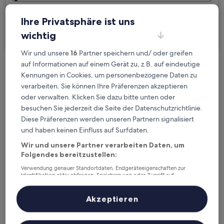
Ich reise geschäftlich
Ihre Privatsphäre ist uns
Suchen
wichtig
Wir und unsere
16
Partner speichern und/ oder greifen
auf Informationen auf einem Gerät zu, z.B. auf eindeutige
Kostenlose Stornierung bei
Kennungen in Cookies, um personenbezogene Daten zu
Planänderungen
verarbeiten. Sie können Ihre Präferenzen akzeptieren
oder verwalten. Klicken Sie dazu bitte unten oder
Verdiene Prämien für jede
besuchen Sie jederzeit die Seite der Datenschutzrichtlinie.
wahrgenommene Übernachtung
Diese Präferenzen werden unseren Partnern signalisiert
und haben keinen Einfluss auf Surfdaten.
Wir und unsere Partner verarbeiten Daten, um
Mehr sparen mit Preisen für Mitglieder
Folgendes bereitzustellen:
Verwendung genauer Standortdaten. Endgeräteeigenschaften zur
Identifikation aktiv abfragen. Speichern von oder Zugriff auf
Informationen auf einem Endgerät. Personalisierte Werbung und
Überprüfe die Preise für diese Daten
Inhalte, Messung von Werbeleistung und der Performance von Inhalten,
Zielgruppenforschung sowie Entwicklung und Verbesserung von
Akzeptieren
Angeboten.
Heute
Morgen
Liste der Partner (Lieferanten)
6. Aug. - 7. Aug.
7. Aug. - 8. Aug.