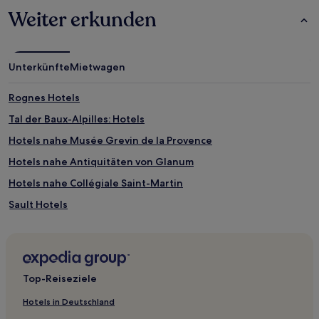
gefunden
Weiter erkunden
wurde.
Preise
und
Verfügbarkeiten
Unterkünfte
Mietwagen
können
sich
ändern.
Rognes Hotels
Es
Tal der Baux-Alpilles: Hotels
können
zusätzliche
Hotels nahe Musée Grevin de la Provence
Bedingungen
gelten.
Hotels nahe Antiquitäten von Glanum
Hotels nahe Collégiale Saint-Martin
Sault Hotels
Mont Serein Hotels
St.-Rémy-De-Provence Hotels
Vaison-La-Romaine Hotels
Top-Reiseziele
Séguret Hotels
Hotels in Deutschland
Ventoux-Comtat-Venaissin: Hotels