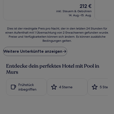
10,
(27
Der
Außergewö
212 €
Bewertungen)
Preis
(79
inkl. Steuern & Gebühren
beträgt
Bewertun
14. Aug.–15. Aug.
212 €
Dies
Dies ist der niedrigste Preis pro Nacht, der in den letzten 24 Stunden für
einen Aufenthalt mit 1 Übernachtung von 2 Erwachsenen gefunden wurde.
ist
Preise und Verfügbarkeiten können sich ändern. Es können zusätzliche
der
Bedingungen gelten.
niedrigste
Preis
Weitere Unterkünfte anzeigen
pro
Nacht,
der
Entdecke dein perfektes Hotel mit Pool in
in
den
Murs
letzten
24 Stunden
für
Frühstück
4 Sterne
5 Sterne
einen
inbegriffen
Aufenthalt
mit
1 Übernachtung
von
2 Erwachsenen