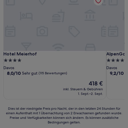
Hotel Meierhof
AlpenGold
Hotel Meierhof
AlpenGol
4.0-
5.0-
Sterne-
Sterne-
Davos
Davos
Unterkunft
Unterkunf
8.0
9.2
8,0/10
9,2/10
Sehr gut
W
(115 Bewertungen)
von
von
Der
418 €
10,
10,
Preis
Sehr
Wunderba
inkl. Steuern & Gebühren
beträgt
gut,
(336
1. Sept.–2. Sept.
418 €
(115
Bewertun
Bewertungen)
Dies
Dies ist der niedrigste Preis pro Nacht, der in den letzten 24 Stunden für
einen Aufenthalt mit 1 Übernachtung von 2 Erwachsenen gefunden wurde.
ist
Preise und Verfügbarkeiten können sich ändern. Es können zusätzliche
der
Bedingungen gelten.
niedrigste