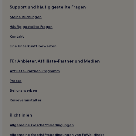
Support und häufig gestellte Fragen
Hotels nahe Luftseilbahn Klosters-Gotschnagrat
Meine Buchungen
Hotels nahe Davosersee
Davos Dorf Hotels
Häufig gestellte Fragen
Hotels nahe Weissfluhjoch - Weissfluhgipfel
Kontakt
Hotels nahe Val Sporz
Eine Unterkunft bewerten
Hotels nahe Bünda Übungshang
Für Anbieter, Affliliate-Partner und Medien
Lantsch/Lenz Hotels
Affiliate-Partner-Programm
La Punt-Chamues-ch Hotels
Presse
Hotels nahe Skilift Bolgen
Trans Hotels
Bei uns werben
Hotels nahe Designer Outlet Landquart
Reiseveranstalter
Hotels nahe Arosa Bärenland
Richtlinien
Hotels nahe Weisshornmulde
Allgemeine Geschäftsbedingungen
Lenzerheide Hotels
Allgemeine Geschäftsbedingungen von FeWo-direkt