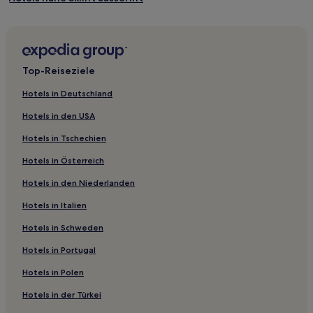
Hotels nahe Kirchner Museum
Hotels nahe Jakobshornbahn 1
Altstadt Chur: Hotels
Top-Reiseziele
Bezirk Albula: Hotels
Hotels in Deutschland
Hotels nahe Zügenhüttli
Hotels in den USA
Hotels nahe Täli
Hotels in Tschechien
Hotels nahe Sommerrodelbahn Schatzalp
Hotels in Österreich
Hotels nahe Schwellisee
Hotels in den Niederlanden
Vaz-Obervaz Hotels
Hotels in Italien
Bevers Hotels
Hotels nahe Rothornbahn
Hotels in Schweden
Hotels nahe Davos-Schatzalp-
Hotels in Portugal
Serneus Hotels
Hotels in Polen
Zuoz Hotels
Hotels in der Türkei
Hotels nahe zondacrypto Arena