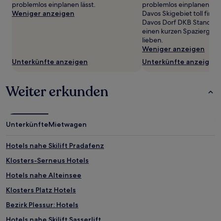
zusätzliche
problemlos einplanen lässt.
problemlos einplanen läs
Bedingungen
Weniger anzeigen
Davos Skigebiet toll finde
gelten.
Davos Dorf DKB Standseil
einen kurzen Spaziergang
lieben.
Weniger anzeigen
Unterkünfte anzeigen
Unterkünfte anzeigen
Weiter erkunden
Unterkünfte
Mietwagen
Hotels nahe Skilift Pradafenz
Klosters-Serneus Hotels
Hotels nahe Alteinsee
Klosters Platz Hotels
Bezirk Plessur: Hotels
Hotels nahe Skilift Sasserlift