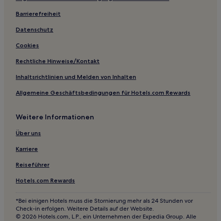
Hotels nahe Grossratsgebäude und Theater
Barrierefreiheit
Hotels nahe Parsennhüttenbahn
Bezirk Imboden: Hotels
Datenschutz
Hotels nahe Skilift Tgantieni
Cookies
Hotels nahe Madrisa-Land
Rechtliche Hinweise/Kontakt
Arosa Hotels
Inhaltsrichtlinien und Melden von Inhalten
Bezirk Landquart: Hotels
Allgemeine Geschäftsbedingungen für Hotels.com Rewards
Hotels nahe Golf Engadin St. Moritz
Weitere Informationen
Hotels nahe St. Antönier Joch
Bezirk Davos: Hotels
Über uns
Selfranga Hotels
Karriere
Hotels nahe Bahnhof Grüsch
Reiseführer
Davos Hotels
Hotels.com Rewards
Hotels nahe Davos Golfclub
*Bei einigen Hotels muss die Stornierung mehr als 24 Stunden vor
Graubünden: Hotels
Check-in erfolgen. Weitere Details auf der Website.
© 2026 Hotels.com, L.P., ein Unternehmen der Expedia Group. Alle