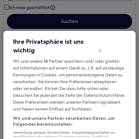
Ich reise geschäftlich
Suchen
Ihre Privatsphäre ist uns
Kostenlose Stornierung bei
wichtig
Planänderungen
Wir und unsere
16
Partner speichern und/ oder greifen
Verdiene Prämien für jede
auf Informationen auf einem Gerät zu, z.B. auf eindeutige
wahrgenommene Übernachtung
Kennungen in Cookies, um personenbezogene Daten zu
verarbeiten. Sie können Ihre Präferenzen akzeptieren
oder verwalten. Klicken Sie dazu bitte unten oder
Mehr sparen mit Preisen für Mitglieder
besuchen Sie jederzeit die Seite der Datenschutzrichtlinie.
Diese Präferenzen werden unseren Partnern signalisiert
und haben keinen Einfluss auf Surfdaten.
Überprüfe die Preise für diese Daten
Wir und unsere Partner verarbeiten Daten, um
Folgendes bereitzustellen:
Heute
Morgen
Verwendung genauer Standortdaten. Endgeräteeigenschaften zur
6. Aug. - 7. Aug.
7. Aug. - 8. Aug.
Identifikation aktiv abfragen. Speichern von oder Zugriff auf