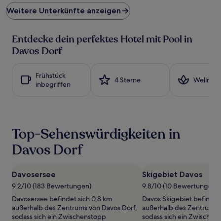
Preis
Weitere Unterkünfte anzeigen
pro
Nacht,
der
Entdecke dein perfektes Hotel mit Pool in
in
den
Davos Dorf
letzten
24 Stunden
für
Frühstück
4 Sterne
Wellness
einen
inbegriffen
Aufenthalt
mit
1 Übernachtung
von
2 Erwachsenen
Top-Sehenswürdigkeiten in
gefunden
wurde.
Davos Dorf
Preise
und
Verfügbarkeiten
Davosersee
Skigebiet Davos
können
9.2/10 (183 Bewertungen)
9.8/10 (10 Bewertungen)
sich
ändern.
Davosersee befindet sich 0,8 km
Davos Skigebiet befindet 
Es
außerhalb des Zentrums von Davos Dorf,
außerhalb des Zentrums 
können
sodass sich ein Zwischenstopp
sodass sich ein Zwischen