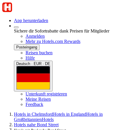
App herunterladen
Sichere dir Sofortrabatte dank Preisen für Mitglieder
Anmelden
Mehr zu Hotels.com Rewards
Posteingang
Reisen buchen
Hilfe
Deutsch · EUR · DE
Unterkunft registrieren
Meine Reisen
Feedback
Hotels in Chelmsford
Hotels in England
Hotels in
Großbritannien
Hotels
Hotels nahe Bond Street