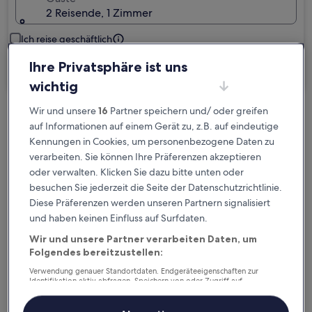
2 Reisende, 1 Zimmer
Ich reise geschäftlich
Ihre Privatsphäre ist uns
Suchen
wichtig
Wir und unsere
16
Partner speichern und/ oder greifen
Kostenlose Stornierung bei
auf Informationen auf einem Gerät zu, z.B. auf eindeutige
Planänderungen
Kennungen in Cookies, um personenbezogene Daten zu
verarbeiten. Sie können Ihre Präferenzen akzeptieren
Verdiene Prämien für jede
oder verwalten. Klicken Sie dazu bitte unten oder
besuchen Sie jederzeit die Seite der Datenschutzrichtlinie.
wahrgenommene Übernachtung
Diese Präferenzen werden unseren Partnern signalisiert
und haben keinen Einfluss auf Surfdaten.
Mehr sparen mit Preisen für Mitglieder
Wir und unsere Partner verarbeiten Daten, um
Folgendes bereitzustellen:
Verwendung genauer Standortdaten. Endgeräteeigenschaften zur
Identifikation aktiv abfragen. Speichern von oder Zugriff auf
Überprüfe die Preise für diese Daten
Informationen auf einem Endgerät. Personalisierte Werbung und
Inhalte, Messung von Werbeleistung und der Performance von Inhalten,
Zielgruppenforschung sowie Entwicklung und Verbesserung von