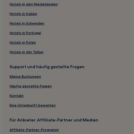
Yuhuan Hotels
Hotels in den Niederlanden
Luqiao Bezirk Hotels
Hotels in Italien
Neimayang Hotels
Hotels in Schweden
Xiangjiaqiao Hotels
Hotels in Portugal
Mashu Hotels
Hotels in Polen
Xiadongdu Hotels
Hotels in der Türkei
Hotels nahe Shisi Tempel
Ningbo Hotels
Support und häufig gestellte Fragen
Baiyan Hotels
Meine Buchungen
Hotels nahe Ninghai Internationales Kongress- und
Häufig gestellte Fragen
Ausstellungszentrum
Kontakt
Pan’an Hotels
Eine Unterkunft bewerten
Hotels nahe Universität Wenzhou
Hotels nahe Stadtregierung von Jinhua
Für Anbieter, Affliliate-Partner und Medien
Hotels nahe Wenzhou Pingyang Dongyue Taoistischer
Tempel
Affiliate-Partner-Programm