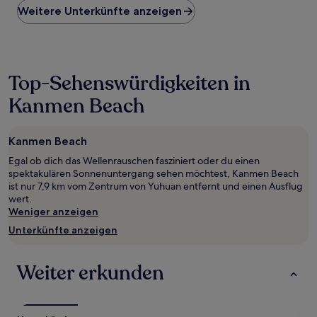
Weitere Unterkünfte anzeigen
pro
Nacht,
der
in
den
letzten
Top-Sehenswürdigkeiten in
24 Stunden
Kanmen Beach
für
einen
Aufenthalt
mit
Kanmen Beach
1 Übernachtung
Egal ob dich das Wellenrauschen fasziniert oder du einen
von
spektakulären Sonnenuntergang sehen möchtest, Kanmen Beach
2 Erwachsenen
ist nur 7,9 km vom Zentrum von Yuhuan entfernt und einen Ausflug
gefunden
wert.
wurde.
Weniger anzeigen
Preise
und
Unterkünfte anzeigen
Verfügbarkeiten
können
sich
Weiter erkunden
ändern.
Es
können