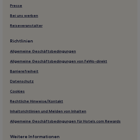
Ninghai Hotels
Presse
Hotels nahe Guanzong Tempel
Bei uns werben
Chengzhaixia Hotels
Reiseveranstalter
Europäische Stadt: Hotels
Richtlinien
Rui'an Hotels
Hotels nahe Yunhe See
Allgemeine Geschäftsbedingungen
Hotels nahe Dalong-Wasserfall
Allgemeine Geschäftsbedingungen von FeWo-direkt
Rencun Hotels
Barrierefreiheit
Qiansha Hotels
Datenschutz
Hotels nahe Jiuzhu Damm
Cookies
Zhuji Hotels
Rechtliche Hinweise/Kontakt
Hotels nahe Yuanzhou Alte Dörfer
Inhaltsrichtlinien und Melden von Inhalten
Hotels nahe Wenxing Brücke
Allgemeine Geschäftsbedingungen für Hotels.com Rewards
Wenzhou Hotels
Hotels nahe Yunhe Xiangong See in Lishui
Weitere Informationen