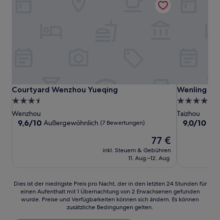
Courtyard Wenzhou Yueqing
Wenling Int
Courtyard Wenzhou Yueqing
Wenling Int
3.5-
5.0-
Sterne-
Sterne-
Wenzhou
Taizhou
Unterkunft
Unterkunft
9.6
9.0
9,6/10
9,0/10
Außergewöhnlich
Wu
(7 Bewertungen)
von
von
Der
77 €
10,
10,
Preis
Außergewöhnlich,
Wunderbar,
inkl. Steuern & Gebühren
beträgt
(7
(7
11. Aug.–12. Aug.
77 €
Bewertungen)
Bewertunge
Dies
Dies ist der niedrigste Preis pro Nacht, der in den letzten 24 Stunden für
einen Aufenthalt mit 1 Übernachtung von 2 Erwachsenen gefunden
ist
wurde. Preise und Verfügbarkeiten können sich ändern. Es können
der
zusätzliche Bedingungen gelten.
niedrigste
Preis