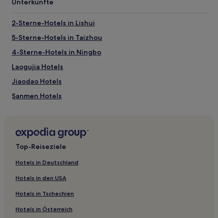
zusätzliche
Unterkünfte
Bedingungen
gelten.
2-Sterne-Hotels in Lishui
5-Sterne-Hotels in Taizhou
4-Sterne-Hotels in Ningbo
Laogujia Hotels
Jiaodao Hotels
Sanmen Hotels
Pingyang Hotels
Hotels nahe Shenxianju Landschaftsgebiet von Xianju
Hotels nahe Wenzhou Lu Ahnenhaus
Top-Reiseziele
Xianliangzhongchang Hotels
Hotels in Deutschland
Hotels nahe Shimen Höhle von Qingtian
Hotels in den USA
Hotels nahe Taizhou Shiliang Wasserfall
Hotels in Tschechien
Hotels nahe Wuyanling Nationales Naturreservat von
Zhejiang
Hotels in Österreich