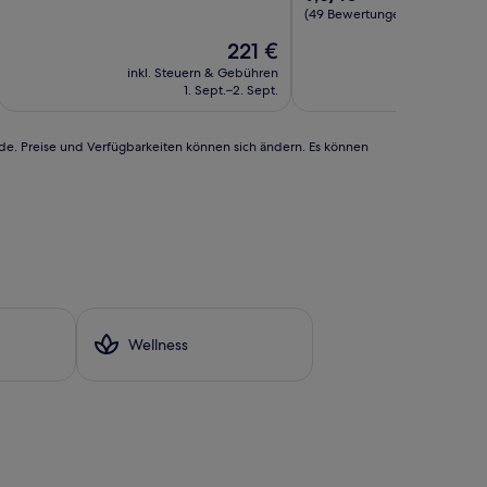
10,
von
(49 Bewertungen)
Sehr
10,
Der
221 €
gut,
Außergewöhnlich,
Preis
(1
(49
inkl. Steuern & Gebühren
inkl. Steu
beträgt
Bewertung)
Bewertungen)
1. Sept.–2. Sept.
30
221 €
rde. Preise und Verfügbarkeiten können sich ändern. Es können
Wellness