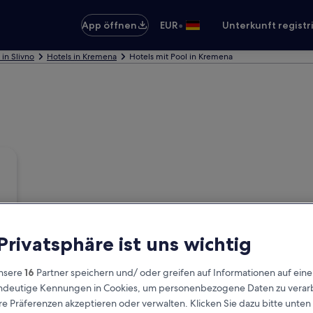
•
App öffnen
EUR
Unterkunft registr
 in Slivno
Hotels in Kremena
Hotels mit Pool in Kremena
 Privatsphäre ist uns wichtig
nsere
16
Partner speichern und/ oder greifen auf Informationen auf ein
eindeutige Kennungen in Cookies, um personenbezogene Daten zu verarb
e Präferenzen akzeptieren oder verwalten. Klicken Sie dazu bitte unten