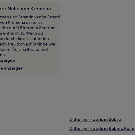
 der Nähe von Kremena
atten und Strandnixen ist Strand
 von Kremena ein tolles
l, das nur 0,8 km vom Zentrum
 entfernt ist. Wenn du
e durch die auslaufenden
ßt, freu dich auf Strände wie
Neum, Žuljana Strand und
nik.
nzeigen
te anzeigen
2-Sterne-Hotels in Sobra
2-Sterne-Hotels in Babino Polje