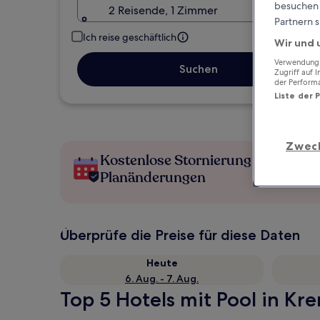
besuchen S
2 Reisende, 1 Zimmer
Partnern s
Ich reise geschäftlich
Wir und 
Verwendung g
Suchen
Zugriff auf 
der Perform
Liste der 
Zwec
Kostenlose Stornierung bei
Planänderungen
Überprüfe die Preise für diese Daten
Heute
6. Aug. - 7. Aug.
Top 5 Hotels mit Pool in Kr