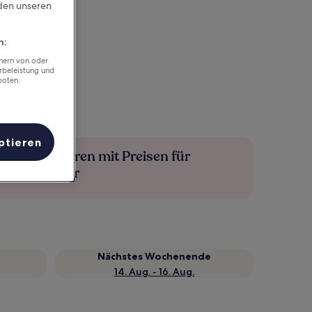
rden unseren
n:
chern von oder
rbeleistung und
boten.
ptieren
Mehr sparen mit Preisen für
Mitglieder
Nächstes Wochenende
14. Aug. - 16. Aug.