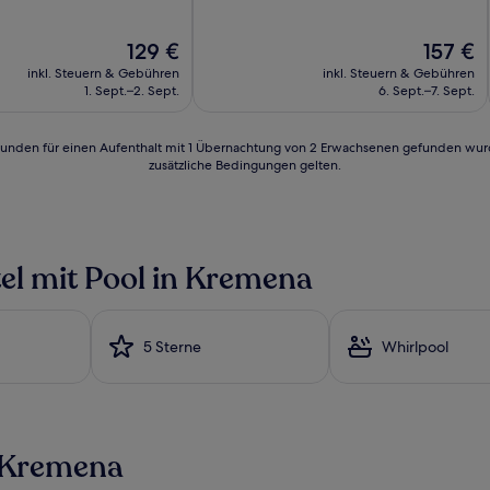
10,
d,
Gut,
Der
Der
129 €
157 €
(38
Preis
Preis
n)
Bewertungen)
inkl. Steuern & Gebühren
inkl. Steuern & Gebühren
beträgt
beträgt
1. Sept.–2. Sept.
6. Sept.–7. Sept.
129 €
157 €
24 Stunden für einen Aufenthalt mit 1 Übernachtung von 2 Erwachsenen gefunden wu
zusätzliche Bedingungen gelten.
el mit Pool in Kremena
5 Sterne
Whirlpool
n Kremena