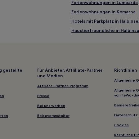
Ferienwohnungen in Lumbarda
Ferienwohnungen in Komarna
Hotels mit Parkplatz in Halbinse
Haustierfreundliche in Halbinse
Strand in Süddalmatien
Günstige in Mljet
Haustierfreundliche in Korčula
Hotels mit Parkplatz in Korčula
g gestellte
Für Anbieter, Affliliate-Partner
Richtlinien
und Medien
Hotels mit Parkplatz in Trstenik
Allgemeine 
Hotels mit inbegriffenem Frühs
Affiliate-Partner-Programm
Allgemeine 
Hotels mit Pool in Orebic
von FeWo-dir
gen
Presse
Haustierfreundliche in Ston
Barrierefreihe
Bei uns werben
Günstige in Trpanj
Datenschutz
erten
Reiseveranstalter
Hotels mit Parkplatz in Ploče
Cookies
Hotels nahe Festung St. Blaise
Rechtliche H