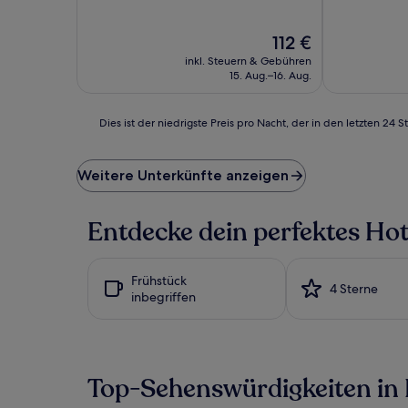
10,
10,
Hervorragend,
Hervorragen
Der
112 €
(40
(85
Preis
Bewertungen)
Bewertunge
inkl. Steuern & Gebühren
beträgt
15. Aug.–16. Aug.
112 €
Dies
Dies ist der niedrigste Preis pro Nacht, der in den letzten 
ist
der
niedrigste
Weitere Unterkünfte anzeigen
Preis
pro
Nacht,
Entdecke dein perfektes Hot
der
in
den
Frühstück
letzten
4 Sterne
inbegriffen
24 Stunden
für
einen
Aufenthalt
mit
Top-Sehenswürdigkeiten i
1 Übernachtung
von