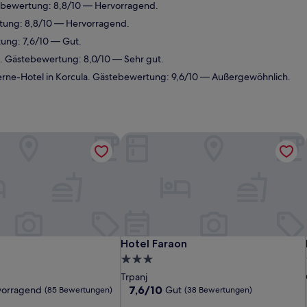
ebewertung: 8,8/10 — Hervorragend.
tung: 8,8/10 — Hervorragend.
ung: 7,6/10 — Gut.
. Gästebewertung: 8,0/10 — Sehr gut.
rne-Hotel in Korcula. Gästebewertung: 9,6/10 — Außergewöhnlich.
Hotel Faraon
Hotel Faraon
o
Hotel Faraon
3.0-
Sterne-
Trpanj
Unterkunft
7.6
7,6/10
vorragend
Gut
(85 Bewertungen)
(38 Bewertungen)
von