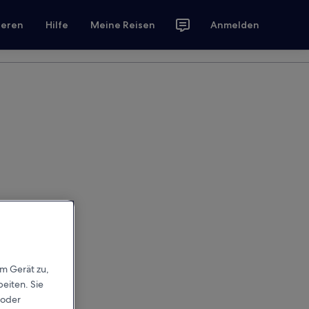
ieren
Hilfe
Meine Reisen
Anmelden
em Gerät zu,
eiten. Sie
 oder