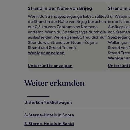
2 Erwachsenen
Strand in der Nähe von Brijeg
Strand in
gefunden
wurde.
Wenn du Strandspaziergänge liebst, solltest
Für Wasserr
Preise
du Strand in der Nähe von Brijeg besuchen,
in der Nähe
und
nur 0,8 km vom Zentrum von Kremena
Ausflugszie
Verfügbarkeiten
entfernt. Wenn du Spaziergänge durch die
von Kremena
können
auslaufenden Wellen genießt, freu dich auf
Spaziergäng
sich
Strände wie Strand von Neum, Žuljana
Wellen genie
ändern.
Strand und Strand Trstenik.
Strand von 
Es
Weniger anzeigen
Strand Trste
können
Weniger a
zusätzliche
Unterkünfte anzeigen
Unterkünf
Bedingungen
gelten.
Weiter erkunden
Unterkünfte
Mietwagen
3-Sterne-Hotels in Sobra
3-Sterne-Hotels in Banici