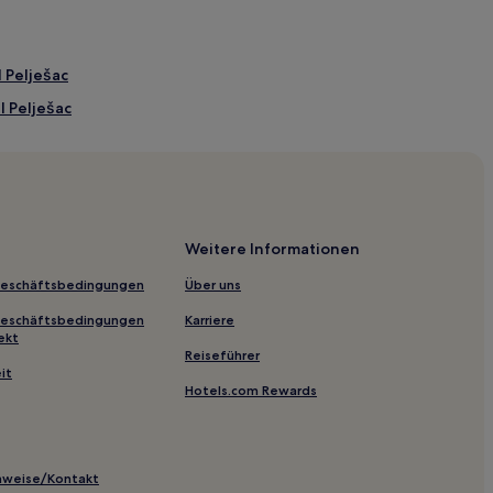
l Pelješac
l Pelješac
Weitere Informationen
Geschäftsbedingungen
Über uns
tück in Orebic
Geschäftsbedingungen
Karriere
ekt
Reiseführer
it
Hotels.com Rewards
inweise/Kontakt