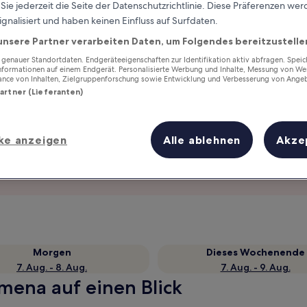
ie jederzeit die Seite der Datenschutzrichtlinie. Diese Präferenzen we
ignalisiert und haben keinen Einfluss auf Surfdaten.
unsere Partner verarbeiten Daten, um Folgendes bereitzustelle
enauer Standortdaten. Endgeräteeigenschaften zur Identifikation aktiv abfragen. Spei
Informationen auf einem Endgerät. Personalisierte Werbung und Inhalte, Messung von We
ance von Inhalten, Zielgruppenforschung sowie Entwicklung und Verbesserung von Ange
Partner (Lieferanten)
ke anzeigen
Alle ablehnen
Akze
Verdiene Prämien für jede
wahrgenommene Übernachtung
Morgen
Dieses Wochenende
7. Aug. - 8. Aug.
7. Aug. - 9. Aug.
emena auf einen Blick