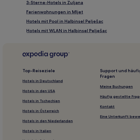
3-Sterne-Hotels in Zuljana
Ferienwohnungen in Mljet
Hotels mit Pool in Halbinsel Pelješac
Hotels mit WLAN in Halbinsel Pelješac
Luxus in Dubrovačko Primorje
Familien in Süddalmatien
Strand in Mljet
Familien in Korčula
Top-Reiseziele
Support und häufi
Fragen
Günstige in Sobra
Hotels in Deutschland
Haustierfreundliche in Orebic
Meine Buchungen
Hotels in den USA
Familien in Orebic
Häufig gestellte Fra
Hotels in Tschechien
Luxus in Orebic
Kontakt
Hotels in Österreich
Hotels mit Pool in Ston
Eine Unterkunft bew
Hotels in den Niederlanden
Hotels mit Parkplatz in Blace
Hotels in Italien
Hotels nahe Matusko Weingut