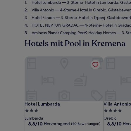
Hotel Lumbarda
— 3-Sterne-Hotel in Lumbarda. Gäst
Villa Antonio
— 4-Sterne-Hotel in Orebic. Gästebewer
Hotel Faraon
— 3-Sterne-Hotel in Trpanj. Gästebewert
HOTEL NEPTUN GRADAC
— 4-Sterne-Hotel in Gradac
Aminess Planet Camping Port9 Holiday Homes
— 3-Ste
Hotels mit Pool in Kremena
Hotel Lumbarda
Villa Antonio
Hotel Lumbarda
Villa Antonio
Hotel Lumbarda
Villa Antoni
3.0-
4.0-
Sterne-
Sterne-
Lumbarda
Orebic
Unterkunft
Unterkunft
8.8
8.8
8,8/10
8,8/10
Hervorragend
Her
(40 Bewertungen)
von
von