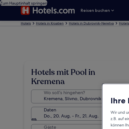
Zum Hauptinhalt springen
Reisen buchen
Hotels
Hotels in Kroatien
Hotels in Dubrovnik-Neretva
Hotels
Hotels mit Pool in
Kremena
Wo soll’s hingehen?
Ihre
Daten
Wir und u
Do., 20. Aug. - Fr., 21. Aug.
z.B. auf 
können Ihr
Gäste