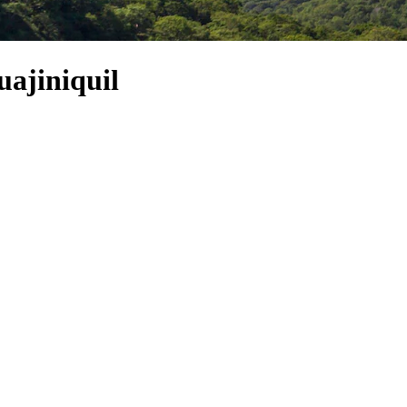
uajiniquil