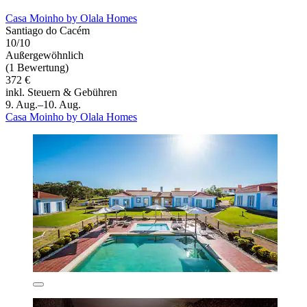
Casa Moinho by Olala Homes
Santiago do Cacém
10/10
Außergewöhnlich
(1 Bewertung)
372 €
inkl. Steuern & Gebühren
9. Aug.–10. Aug.
Casa Moinho by Olala Homes