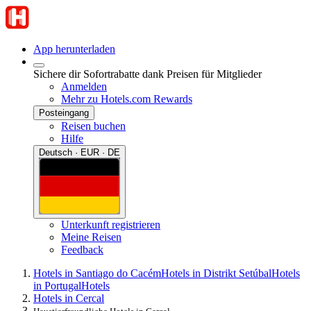
App herunterladen
Sichere dir Sofortrabatte dank Preisen für Mitglieder
Anmelden
Mehr zu Hotels.com Rewards
Posteingang
Reisen buchen
Hilfe
Deutsch · EUR · DE
Unterkunft registrieren
Meine Reisen
Feedback
Hotels in Santiago do Cacém
Hotels in Distrikt Setúbal
Hotels
in Portugal
Hotels
Hotels in Cercal