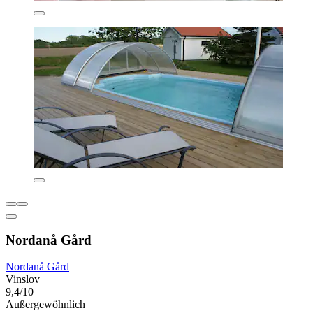
Nordanå Gård
Nordanå Gård
Vinslov
9,4/10
Außergewöhnlich