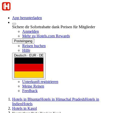
App herunterladen
Sichere dir Sofortrabatte dank Preisen für Mitglieder
Anmelden
Mehr zu Hotels.com Rewards
Posteingang
Reisen buchen
Hilfe
Deutsch · EUR · DE
Unterkunft registrieren
Meine Reisen
Feedback
Hotels in Bhuntar
Hotels in Himachal Pradesh
Hotels in
Indien
Hotels
Hotels in Kasol