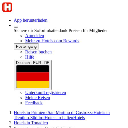
App herunterladen
Sichere dir Sofortrabatte dank Preisen für Mitglieder
Anmelden
Mehr zu Hotels.com Rewards
Posteingang
Reisen buchen
Hilfe
Deutsch · EUR · DE
Unterkunft registrieren
Meine Reisen
Feedback
Hotels in Primiero San Martino di Castrozza
Hotels in
Trentino-Südtirol
Hotels in Italien
Hotels
Hotels in Tonadico